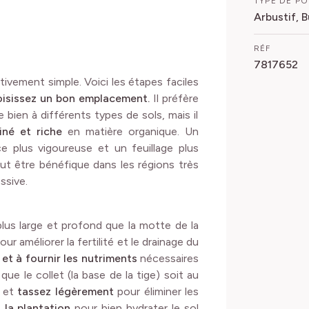
TYPE DE P
Arbustif, 
RÉF
7817652
tivement simple. Voici les étapes faciles
oisissez un bon emplacement.
Il préfère
te bien à différents types de sols, mais il
iné et riche
en matière organique. Un
e plus vigoureuse et un feuillage plus
t être bénéfique dans les régions très
ssive.
plus large et profond que la motte de la
 améliorer la fertilité et le drainage du
 et à fournir les nutriments
nécessaires
que le collet (la base de la tige) soit au
e et
tassez légèrement
pour éliminer les
la plantation
pour bien hydrater le sol