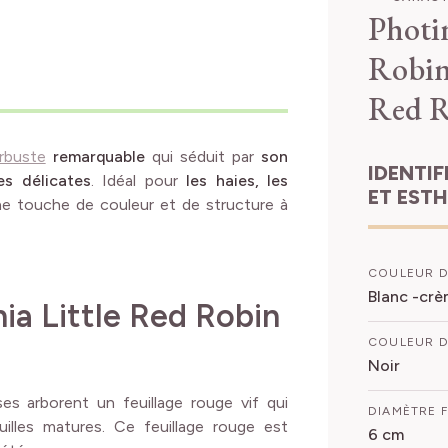
Photin
Robin
Red 
rbuste
remarquable
qui séduit par
son
IDENTIFICATION
es délicates
. Idéal pour
les haies, les
ET EST
ne touche de couleur et de structure à
COULEUR D
Blanc -crè
nia Little Red Robin
COULEUR D
Noir
s arborent un feuillage rouge vif qui
DIAMÈTRE 
illes matures. Ce feuillage rouge est
6 cm