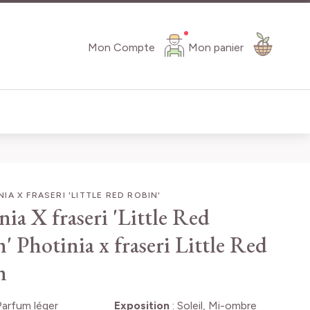
Mon Compte
Mon panier
IA X FRASERI 'LITTLE RED ROBIN'
nia X fraseri 'Little Red
n'
Photinia x fraseri Little Red
n
Parfum léger
Exposition
:
Soleil, Mi-ombre