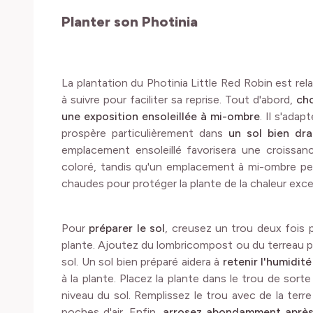
Planter son Photinia
La plantation du Photinia Little Red Robin est rela
à suivre pour faciliter sa reprise. Tout d'abord,
ch
une exposition ensoleillée à mi-ombre
. Il s'adap
prospère particulièrement dans
un sol bien dra
emplacement ensoleillé favorisera une croissanc
coloré, tandis qu'un emplacement à mi-ombre peu
chaudes pour protéger la plante de la chaleur exce
Pour
préparer le sol
, creusez un trou deux fois 
plante. Ajoutez du lombricompost ou du terreau pour
sol. Un sol bien préparé aidera à
retenir l'humidité
à la plante. Placez la plante dans le trou de sorte 
niveau du sol. Remplissez le trou avec de la terr
poches d'air. Enfin,
arrosez abondamment après 