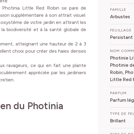
été.
 Photinia Little Red Robin se pare de
FAMILLE
ion supplémentaire à son attrait visuel.
Arbustes
osystème de votre jardin en attirant les
 la biodiversité et à la santé globale de
FEUILLAGE
Persistant
ement, atteignant une hauteur de 2 à 3
ellent choix pour créer des haies denses
NOM COM
Photinie Li
Photinie de
aux ravageurs, ce qui en fait une plante
Robin, Pho
iculièrement appréciée par les jardiniers
Little Red
retien.
PARFUM
Parfum lég
ien du Photinia
TYPE DE FE
Brillant