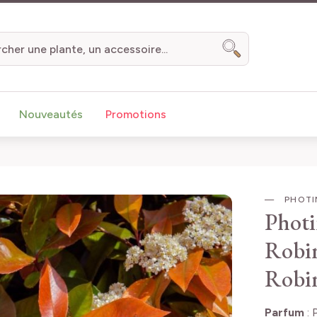
Chercher
Nouveautés
Promotions
PHOTIN
Photi
Robi
Robi
Parfum
: