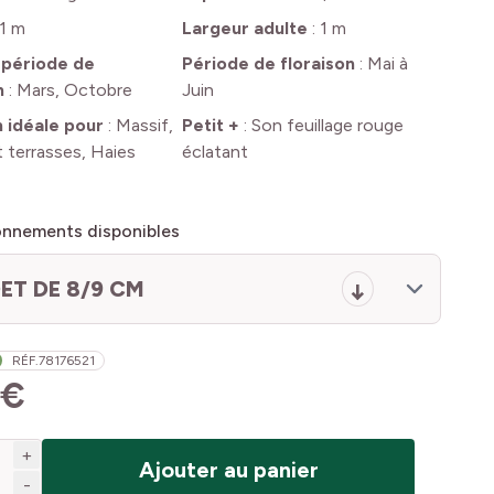
1 m
Largeur adulte
:
1 m
 période de
Période de floraison
:
Mai à
n
:
Mars, Octobre
Juin
n idéale pour
:
Massif,
Petit +
:
Son feuillage rouge
 terrasses, Haies
éclatant
onnements disponibles
ET DE 8/9 CM
RÉF.
78176521
 €
+
Ajouter au panier
-