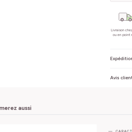
Livraison che
ou en point r
Expédition
Avis clien
imerez aussi
CARACT