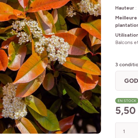
Hauteur
:
Meilleure
plantatio
Utilisatio
Balcons et
3
conditi
GOD
EN STOCK
5,50
Quantité