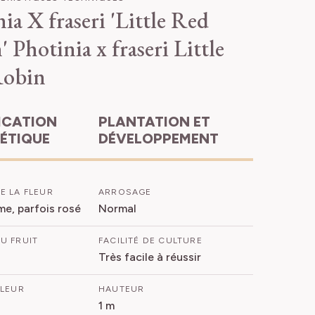
ia X fraseri 'Little Red
'
Photinia x fraseri Little
Robin
PLANTATION ET
HÉTIQUE
DÉVELOPPEMENT
E LA FLEUR
ARROSAGE
me, parfois rosé
Normal
U FRUIT
FACILITÉ DE CULTURE
Très facile à réussir
FLEUR
HAUTEUR
1 m