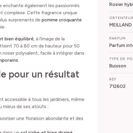
Rosier hyb
le enchante également les passionnés
et complexe. Cette fragrance unique
OBTENTEU
plus surprenants de
pomme croquante
MEILLAND
le.
 bien équilibré
, à l'image de la
PARFUM
Parfum int
 atteint 70 à 80 cm de hauteur pour 50
 rosier polyvalent, facile à intégrer dans
TYPE DE P
mporains
.
Buisson
e pour un résultat
RÉF
712602
ant accessible à tous les jardiniers, même
u mieux de ses atouts :
voriser une floraison abondante et des
s
dans un
sol riche et bien drainé
.