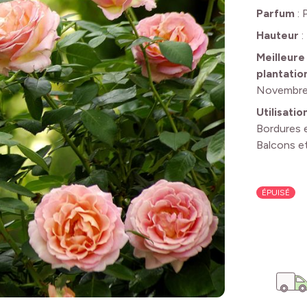
Parfum
:
Hauteur
:
Meilleure
plantatio
Novembr
Utilisatio
Bordures e
Balcons et
ÉPUISÉ