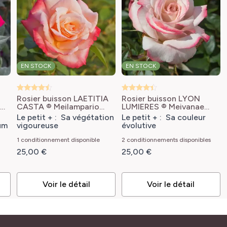
EN STOCK
EN STOCK
Rosier buisson LAETITIA
Rosier buisson LYON
CASTA ® Meilampario
LUMIERES ® Meivanae
ce
Rosa Laeticia Casta®
Rosa Lyon Lumières
Le petit + : Sa végétation
Le petit + : Sa couleur
'Meilampario'
'Meivanae'
um
vigoureuse
évolutive
1 conditionnement disponible
2 conditionnements disponibles
25,00 €
25,00 €
Voir le détail
Voir le détail