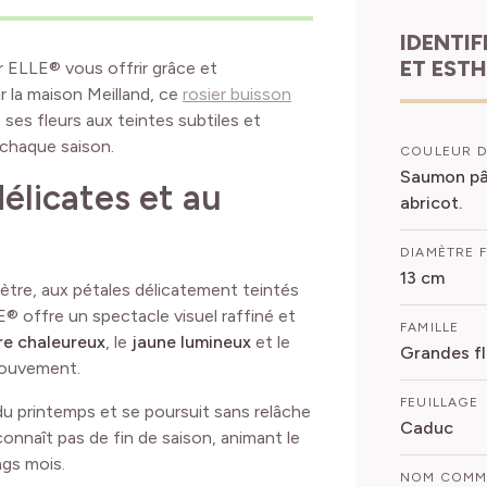
IDENTIFICATION
ET EST
er ELLE® vous offrir grâce et
 la maison Meilland, ce
rosier buisson
 ses fleurs aux teintes subtiles et
 chaque saison.
COULEUR D
Saumon pâ
élicates et au
abricot.
DIAMÈTRE 
13 cm
tre, aux pétales délicatement teintés
E® offre un spectacle visuel raffiné et
FAMILLE
re chaleureux
, le
jaune lumineux
et le
Grandes fl
mouvement.
FEUILLAGE
du printemps et se poursuit sans relâche
Caduc
connaît pas de fin de saison, animant le
ngs mois.
NOM COM