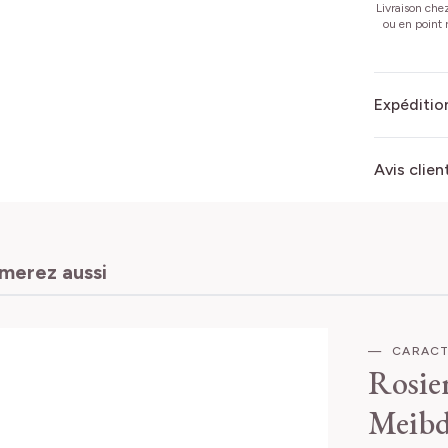
Livraison che
ou en point r
Expédition
Avis clien
imerez aussi
CARACT
Rosie
Meibd