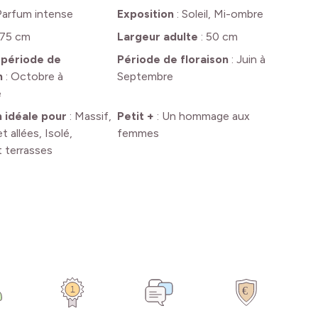
Parfum intense
Exposition
:
Soleil, Mi-ombre
75 cm
Largeur adulte
:
50 cm
 période de
Période de floraison
:
Juin à
n
:
Octobre à
Septembre
e
n idéale pour
:
Massif,
Petit +
:
Un hommage aux
t allées, Isolé,
femmes
 terrasses