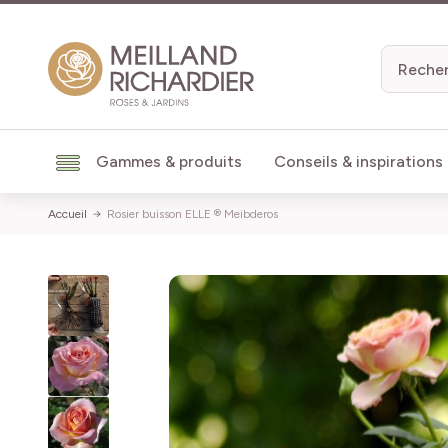
Aller au contenu
Gammes & produits
Conseils & inspirations
Accueil
Rosier buisson ELLE ® Meibderos