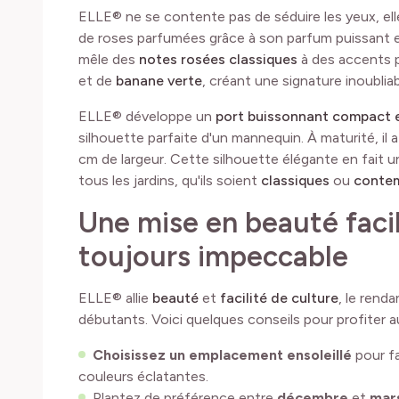
ELLE® ne se contente pas de séduire les yeux, el
de roses parfumées grâce à son parfum puissant 
mêle des
notes rosées classiques
à des accents 
et de
banane verte
, créant une signature inoubliab
ELLE® développe un
port buissonnant compact et
silhouette parfaite d'un mannequin. À maturité, il
cm de largeur. Cette silhouette élégante en fait un
tous les jardins, qu'ils soient
classiques
ou
conte
Une mise en beauté facil
toujours impeccable
ELLE® allie
beauté
et
facilité de culture
, le rend
débutants. Voici quelques conseils pour profiter a
Choisissez un emplacement ensoleillé
pour fa
couleurs éclatantes.
Plantez de préférence entre
décembre
et
mar