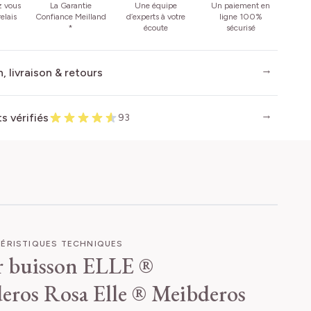
z vous
La Garantie
Une équipe
Un paiement en
elais
Confiance Meilland
d’experts à votre
ligne 100%
*
écoute
sécurisé
, livraison & retours
ts vérifiés
93
ÉRISTIQUES TECHNIQUES
r buisson ELLE ®
eros
Rosa Elle ® Meibderos