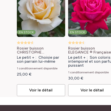
EN STOCK
EN STOCK
Rosier buisson
Rosier buisson
CHRISTOPHE
ELEGANCE ® Française
DECHAVANNE ®
Meithatie
Rosa Elégan
Le petit + : Choisie par
Le petit + : Son coloris
Meibarbaru
Rosa
Française® 'Meithatie'
son parrain lui-même
intemporel et son parf
'Meibarbaru'
puissant
CHRISTOPHE
1 conditionnement disponible
DECHAVANNE®
1 conditionnement disponible
25,00 €
30,00 €
Voir le détail
Voir le détail