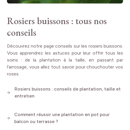
d’ÉLÉGANCE® Française
Rosiers buissons : tous nos
La période optimale pour planter votre ÉLÉGANCE®
Française s'étend de décembre à mars. Cette plantation
conseils
hivernale permet au rosier de bien s'enraciner avant le
début de la saison de croissance. Pour un développement
optimal, prévoyez un espacement de 40 à 50 cm entre
Découvrez notre page conseils sur les rosiers buissons.
chaque plant.
Vous apprendrez les astuces pour leur offrir tous les
soins : de la plantation à la taille, en passant par
L'ÉLÉGANCE® Française s'épanouit pleinement dans un
l'arrosage, vous allez tout savoir pour chouchouter vos
emplacement ensoleillé
. Choisissez un endroit qui reçoit
roses.
au moins 6 heures de soleil direct par jour. Concernant le
sol, optez pour un terrain bien drainé, riche en matière
Rosiers buissons : conseils de plantation, taille et
organique. Si votre sol est lourd ou argileux, n'hésitez pas
entretien
à l'amender avec du compost ou du terreau de plantation
pour rosiers.
Comment réussir une plantation en pot pour
Ce rosier compact se prête
parfaitement à la culture en
balcon ou terrasse ?
pot
. Choisissez un contenant d'au moins 40 cm de