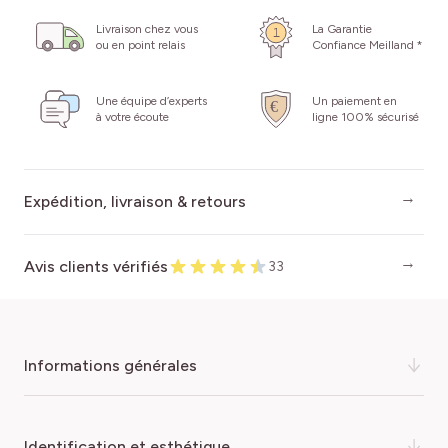
Livraison chez vous
La Garantie
ou en point relais
Confiance Meilland *
Une équipe d’experts
Un paiement en
à votre écoute
ligne 100% sécurisé
Expédition, livraison & retours
Avis clients vérifiés
33
informations générales
Laissez-vous séduire par l'élégance française incarnée
identification et esthétique