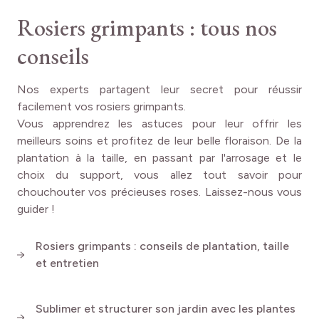
Rosiers grimpants : tous nos
conseils
Comment associer le Rosier
grimpant Cyclamen PIERRE DE
Nos experts partagent leur secret pour réussir
RONSARD ® Margaret Mae ?
facilement vos rosiers grimpants.
Vous apprendrez les astuces pour leur offrir les
meilleurs soins et profitez de leur belle floraison. De la
Le Rosier grimpant Cyclamen PIERRE DE RONSARD ®
plantation à la taille, en passant par l'arrosage et le
Margaret Mae s'épanouit en situation
ensoleillée ou
choix du support, vous allez tout savoir pour
légèrement ombragée
, dans un sol fertile, bien drainé.
chouchouter vos précieuses roses. Laissez-nous vous
Près d'une pergola, d'une arche ou d'un mur, il mettra en
guider !
valeur vos structures verticales avec élégance.
Pour une scène harmonieuse
, associez-le à des
Rosiers grimpants : conseils de plantation, taille
clématites
à floraison estivale
comme les
3 clématites
et entretien
SAPHYRA ®
, ou à du
jasmin étoilé
pour un contraste de
feuillages. Les
lavandes
parfumées accentueront son
allure romantique, tandis que des
géraniums vivaces
Sublimer et structurer son jardin avec les plantes
comme le
Géranium vivace cantabrigiense Karmina
grimpantes