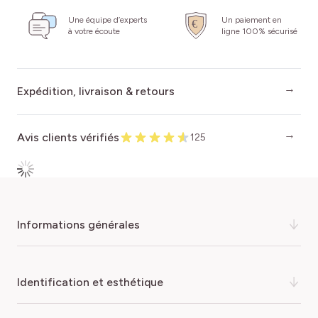
Une équipe d’experts
Un paiement en
à votre écoute
ligne 100% sécurisé
Expédition, livraison & retours
Avis clients vérifiés
125
informations générales
Apportez une touche de romantisme à votre jardin avec
identification et esthétique
le
Rosier grimpant Cyclamen PIERRE DE RONSARD ®
Margaret Mae
,
la version plus colorée du rosier
grimpant le plus réputé. Il vient compléter avec grâce la