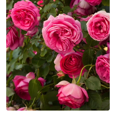
Plantez ce rosier
à l'automne ou au printemps
, lorsque
les températures sont douces. Creusez un trou d'environ
40 cm de profondeur et de largeur
, puis incorporez du
compost ou du fumier bien décomposé pour enrichir la
terre. Placez la motte ou les racines nues en veillant à ce
que le point de greffe soit légèrement enterré.
Tassez
la
terre autour des racines et
arrosez
abondamment pour
favoriser la reprise.
Pour stimuler la floraison, effectuez une
taille légère
après chaque floraison
, en supprimant les fleurs fanées
et les branches mortes.
Arrosez régulièrement durant la
première année
, surtout en
période de sécheresse
. Un
paillage au pied de la plante limitera l'évaporation et
préservera la fraîcheur du sol. Apportez un
engrais
spécial rosiers
au printemps pour renforcer la vigueur et
encourager une floraison abondante. Surveillez les
éventuelles attaques de pucerons et traitez si nécessaire
avec des solutions naturelles.