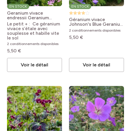
EN STOCK
EN STOCK
Geranium vivace
endressii
Geranium
Géranium vivace
endressii
Le petit + : Ce géranium
Johnson's Blue
Geranium
vivace s’étale avec
Johnson's blue
2 conditionnements disponibles
souplesse et habille vite
5,50 €
le sol
2 conditionnements disponibles
5,50 €
Voir le détail
Voir le détail