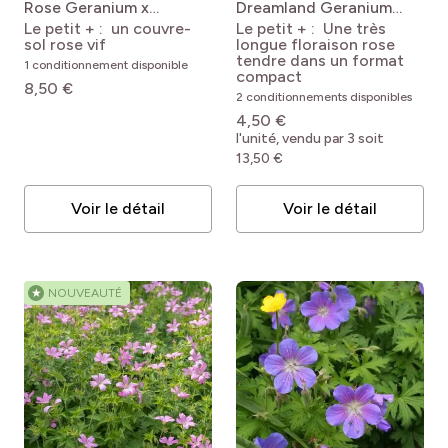
Rose
Geranium x
Dreamland
Geranium
cantabrigiense 'Abpp'
'Bremdream'
Le petit + : un couvre-
Le petit + : Une très
CRYSTAL ROSE
(DREAMLAND)
sol rose vif
longue floraison rose
tendre dans un format
1 conditionnement disponible
compact
8,50 €
2 conditionnements disponibles
4,50 €
l'unité, vendu par 3 soit
13,50 €
Voir le détail
Voir le détail
★
NOUVEAUTÉ