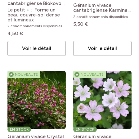
pro
cantabrigiense Biokovo
(14)
Couvre-sol
pro
(6)
Zone 9b (-3.9 à -1.1°C)
Géranium vivace
Geranium x
Le petit + : Forme un
cantabrigiense Karmina
cantabrigiense Biokovo
beau couvre-sol dense
Geranium x
pro
(1)
Se naturalise
pro
(5)
Zone 10a (-1.1 à +1.7°C)
2 conditionnements disponibles
et lumineux
cantabrigiense Karmina
5,50 €
2 conditionnements disponibles
4,50 €
Voir le détail
Voir le détail
★
NOUVEAUTÉ
★
NOUVEAUTÉ
EN STOCK
EN STOCK
Geranium vivace Crystal
Geranium vivace