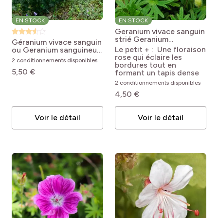
EN STOCK
EN STOCK
Geranium vivace sanguin
strié
Geranium
Géranium vivace sanguin
sanguineum var. striatum
Le petit + : Une floraison
ou Geranium sanguineum
rose qui éclaire les
Geranium sanguineum
2 conditionnements disponibles
bordures tout en
5,50 €
formant un tapis dense
2 conditionnements disponibles
4,50 €
Voir le détail
Voir le détail