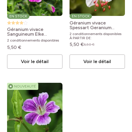
EN STOCK
EN STOCK
Géranium vivace
Spessart
Geranium
Géranium vivace
macrorrhizum Spessart
Sanguineum Elke
2 conditionnements disponibles
Geranium sanguineum
À PARTIR DE:
2 conditionnements disponibles
Elke
5,50 €
6,50 €
5,50 €
Voir le détail
Voir le détail
★
NOUVEAUTÉ