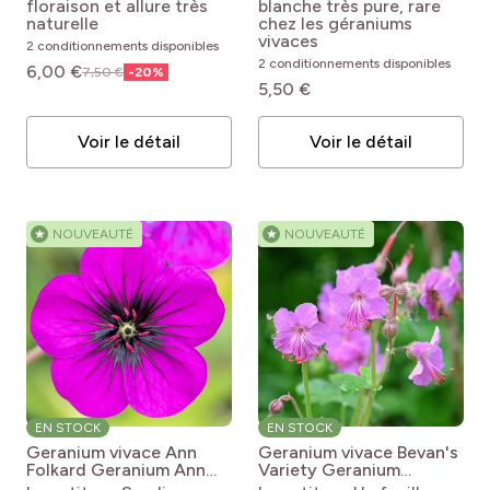
Album
floraison et allure très
blanche très pure, rare
Feuillage
naturelle
chez les géraniums
vivaces
2 conditionnements disponibles
2 conditionnements disponibles
6,00 €
7,50 €
-
20
%
pro
(9)
Caduc
5,50 €
Parfum
pro
(4)
Persistant
Voir le détail
Voir le détail
pro
(15)
Non parfumée
pro
(4)
Semi-persistant
Période de floraison
pro
(2)
Parfum léger
★
NOUVEAUTÉ
★
NOUVEAUTÉ
pro
(8)
Mai
Période raisonnable de plantation
pro
(17)
Juin
pro
(12)
Février
pro
(14)
Juillet
pH du sol
pro
(17)
Mars
pro
(12)
Août
pro
(16)
Neutre
pro
(17)
Avril
pro
(10)
Septembre
Arrosage
EN STOCK
EN STOCK
pro
(8)
Calcaire
pro
(6)
Geranium vivace Ann
Geranium vivace Bevan's
Mai
pro
(4)
Octobre
Folkard
Geranium Ann
Variety
Geranium
Folkard
macrorrhizum Bevan's
pro
(7)