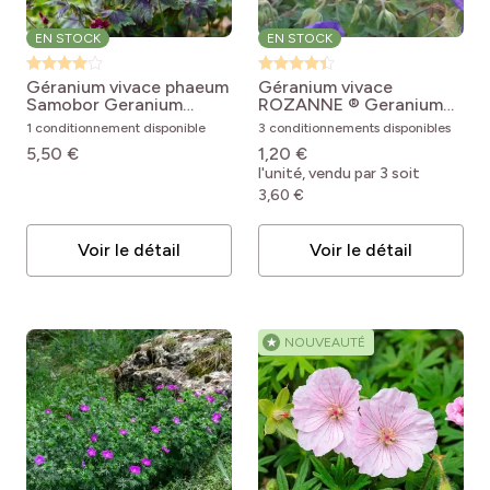
EN STOCK
EN STOCK
Géranium vivace phaeum
Géranium vivace
Samobor
Geranium
ROZANNE ®
Geranium
phaeum Samobor
'Gerwat' Rozanne
1 conditionnement disponible
3 conditionnements disponibles
5,50 €
1,20 €
l'unité, vendu par 3 soit
3,60 €
Voir le détail
Voir le détail
★
NOUVEAUTÉ