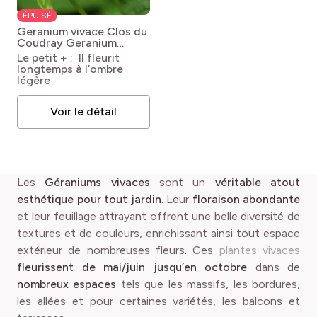
ÉPUISÉ
Geranium vivace Clos du
Coudray
Geranium
nodosum Clos du
Le petit + : Il fleurit
Coudray
longtemps à l’ombre
légère
Voir le détail
Les
Géraniums vivaces
sont un
véritable atout
esthétique pour tout jardin
. Leur
floraison abondante
et leur feuillage attrayant offrent une belle diversité de
textures et de couleurs, enrichissant ainsi tout espace
extérieur de nombreuses fleurs. Ces
plantes vivaces
fleurissent de mai/juin jusqu’en octobre
dans de
nombreux espaces
tels que les massifs, les bordures,
les allées et pour certaines variétés, les balcons et