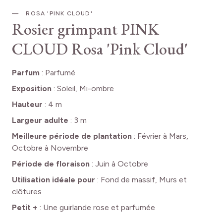
ROSA 'PINK CLOUD'
Rosier grimpant PINK
CLOUD
Rosa 'Pink Cloud'
Parfum
:
Parfumé
Exposition
:
Soleil, Mi-ombre
Hauteur
:
4 m
Largeur adulte
:
3 m
Meilleure période de plantation
:
Février à Mars,
Octobre à Novembre
Période de floraison
:
Juin à Octobre
Utilisation idéale pour
:
Fond de massif, Murs et
clôtures
Petit +
:
Une guirlande rose et parfumée