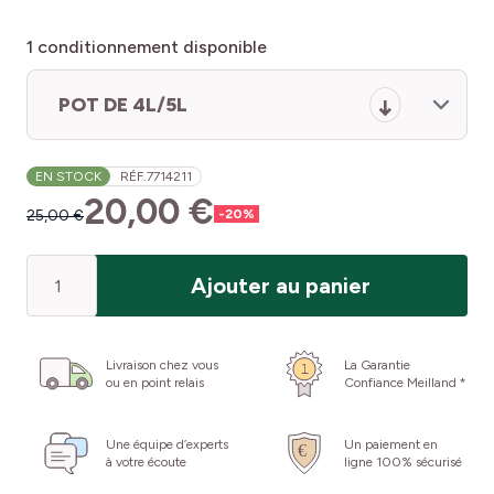
1
conditionnement disponible
POT DE 4L/5L
EN STOCK
RÉF.
7714211
20,00 €
25,00 €
-
20
%
Quantité
Ajouter au panier
Livraison chez vous
La Garantie
ou en point relais
Confiance Meilland *
Une équipe d’experts
Un paiement en
à votre écoute
ligne 100% sécurisé