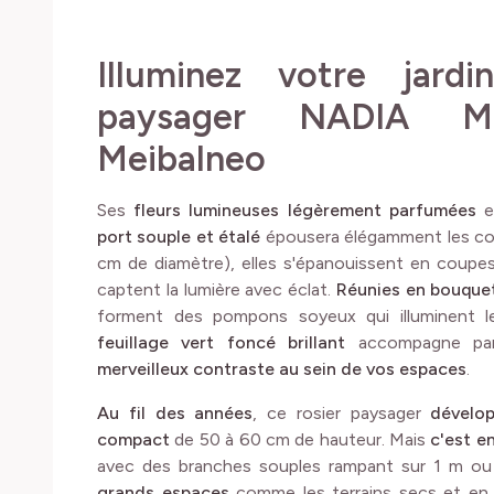
Illuminez votre jard
paysager NADIA M
Meibalneo
Ses
fleurs lumineuses légèrement parfumées
e
port souple et étalé
épousera élégamment les co
cm de diamètre), elles s'épanouissent en coupes 
captent la lumière avec éclat.
Réunies en bouque
forment des pompons soyeux qui illuminent le
feuillage vert foncé brillant
accompagne parf
merveilleux contraste au sein de vos espaces
.
Au fil des années
, ce rosier paysager
dévelop
compact
de 50 à 60 cm de hauteur. Mais
c'est en
avec des branches souples rampant sur 1 m ou
grands espaces
comme les terrains secs et en p