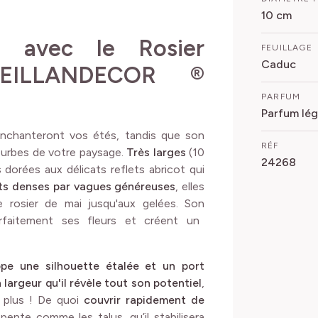
10 cm
in avec le Rosier
FEUILLAGE
Caduc
EILLANDECOR ®
PARFUM
Parfum lég
nchanteront vos étés, tandis que son
RÉF
urbes de votre paysage.
Très larges
(10
24268
dorées aux délicats reflets abricot qui
ts denses par vagues généreuses
, elles
 rosier de mai jusqu'aux gelées. Son
aitement ses fleurs et créent un
pe une silhouette étalée et un port
 largeur qu'il révèle tout son potentiel
,
 plus ! De quoi
couvrir rapidement de
ente comme les talus, qu’il stabilisera