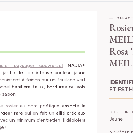
CARACT
Rosie
MEIL
Rosa 
MEI
osier paysager couvre-sol
NADIA®
jardin de son intense couleur jaune
nouissent à foison sur un feuillage vert
IDENTIFICATION
ionnel
habillera talus, bordures ou sols
ET EST
 saison.
 ce
rosier
au nom poétique
associe la
COULEUR D
argeur rare
qui en fait un
allié précieux
Jaune
Avec un minimum d'entretien, il déploiera
ge !
DIAMÈTRE 