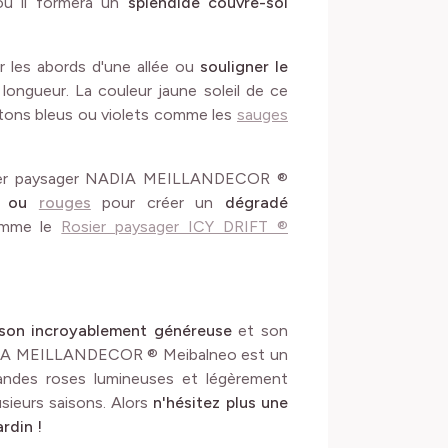
ù il formera un
splendide couvre-sol
er les abords d'une allée ou
souligner le
longueur. La couleur jaune soleil de ce
x tons bleus ou violets comme les
sauges
sier paysager NADIA MEILLANDECOR ®
ou
rouges
pour créer un
dégradé
mme le
Rosier paysager ICY DRIFT ®
ison incroyablement généreuse
et son
ADIA MEILLANDECOR ® Meibalneo est un
andes roses lumineuses et légèrement
sieurs saisons. Alors
n'hésitez plus une
rdin !