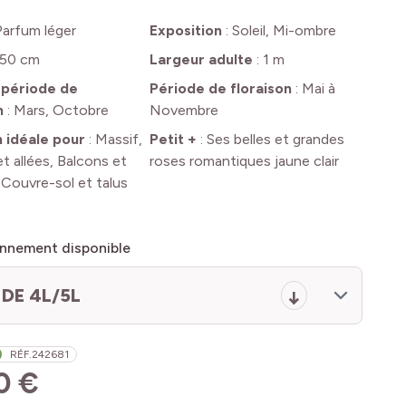
Parfum léger
Exposition
:
Soleil, Mi-ombre
50 cm
Largeur adulte
:
1 m
 période de
Période de floraison
:
Mai à
n
:
Mars, Octobre
Novembre
n idéale pour
:
Massif,
Petit +
:
Ses belles et grandes
t allées, Balcons et
roses romantiques jaune clair
 Couvre-sol et talus
nnement disponible
DE 4L/5L
RÉF.
242681
0 €