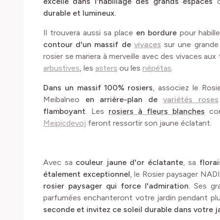
excelle dans l'habillage des grands espaces
o
durable et lumineux.
Il trouvera aussi sa place
en bordure
pour habill
contour d'un massif de
vivaces
sur une grande 
rosier se mariera à merveille avec des vivaces au
arbustives
, les
asters
ou les
népétas
.
Dans un massif 100% rosiers
, associez le Ro
Meibalneo
en arrière-plan de
variétés roses
flamboyant
. Les
rosiers à fleurs blanches
co
Meipicdevoj
feront ressortir son jaune éclatant.
Avec sa
couleur jaune d'or éclatante
, sa
flora
étalement exceptionnel
, le Rosier paysager N
rosier paysager qui force l'admiration
. Ses gr
parfumées enchanteront votre jardin pendant plu
seconde et invitez ce soleil durable dans votre ja