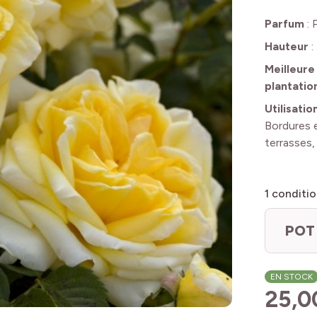
Parfum
:
Hauteur
:
Meilleure
plantatio
Utilisatio
Bordures e
terrasses,
1
conditio
POT 
EN STOCK
25,0