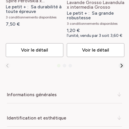
Spire
Perovskia x
Lavande Grosso
Lavandula
atriplicifolia Blue Spire
Le petit + : Sa durabilité à
x intermedia Grosso
toute épreuve
Le petit + : Sa grande
robustesse
3 conditionnements disponibles
7,50 €
3 conditionnements disponibles
1,20 €
l'unité, vendu par 3 soit 3,60 €
Voir le détail
Voir le détail
informations générales
Découvrez Icy DRIFT®, un ravissant rosier paysager au
identification et esthétique
port compact et tapissant. Issu de la collection DRIFT®