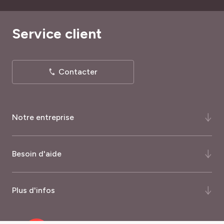
Service client
Contacter
Notre entreprise
Qui-sommes-nous ?
Besoin d'aide
Notre histoire
Notre expertise
FAQ
Plus d'infos
Certifications et récompenses
Comment commander ?
Palmarès du magazine Capital
Quand commander ?
Nos garanties