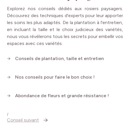
s'étend de
décembre à mars
, hors période de gel.
Explorez nos conseils dédiés aux rosiers paysagers.
Choisissez un
emplacement ensoleillé et bien drainé
,
Découvrez des techniques d'experts pour leur apporter
même s'il tolère un peu d'ombre en milieu de journée.
les soins les plus adaptés. De la plantation à l'entretien,
Préparez un sol riche, légèrement acide en l'amendant
en incluant la taille et le choix judicieux des variétés,
avec du
fumier
ou
du compost
. Creusez un trou assez
nous vous révélerons tous les secrets pour embellir vos
large pour étaler les racines. Plantez en espaçant les
espaces avec ces variétés.
rosiers de 40 à 50 cm et
tassez fermement la terre
au
pied pour éliminer les poches d'air.
Arrosez
Conseils de plantation, taille et entretien
abondamment
.
Une fois établi, Icy DRIFT® est
facile à vivre
. Un
paillage
Nos conseils pour faire le bon choix !
au pied évitera la pousse des mauvaises herbes et gardera
l'humidité. Arrosez régulièrement surtout en cas de
sécheresse prolongée, mais sans excès pour éviter de
Abondance de fleurs et grande résistance !
garder un feuillage humide propice aux maladies. Un
apport d'
engrais spécial rosiers
au printemps et en été
maintiendra une floraison abondante. La bonne résistance
/
Conseil suivant
naturelle d'Icy DRIFT® aux maladies et sa
rusticité
jusqu'à -20°C
éviteront traitements et protections