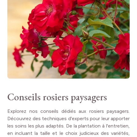
La gamme des rosiers KNOCK OUT® :
•
KNOCK OUT® Radrazz
: fleur double, rose bengale
éclatant, parfum léger
•
RODIN ® Meigadraz
: fleur simple, rose
•
Pink Double KNOCK OUT ® Radtkopink
: fleur
simple, blanc crème
•
Sunny KNOCK OUT® Radsunny
: fleur double,
jaune, parfum léger
•
Double KNOCK OUT® Radtko
: fleur double,
rouge
Conseils rosiers paysagers
A l’aise dans de nombreuses situations,
le rosier White
KNOCK OUT ® Radwhite convient à
tous les types de
Explorez nos conseils dédiés aux rosiers paysagers.
jardins
, petits ou grands, ainsi qu’à la
décoration des
Découvrez des techniques d'experts pour leur apporter
terrasses et balcons
car il vit très bien en grand pot.
les soins les plus adaptés. De la plantation à l'entretien,
en incluant la taille et le choix judicieux des variétés,