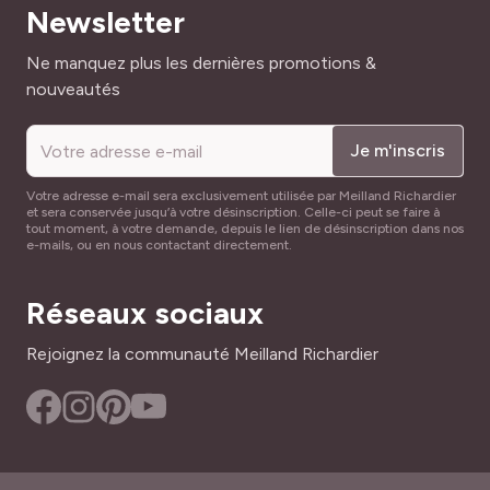
Newsletter
Adresse mail
Ne manquez plus les dernières promotions &
nouveautés
Je m'inscris
Votre adresse e-mail sera exclusivement utilisée par Meilland Richardier
et sera conservée jusqu’à votre désinscription. Celle-ci peut se faire à
tout moment, à votre demande, depuis le lien de désinscription dans nos
e-mails, ou en nous contactant directement.
Réseaux sociaux
Rejoignez la communauté Meilland Richardier