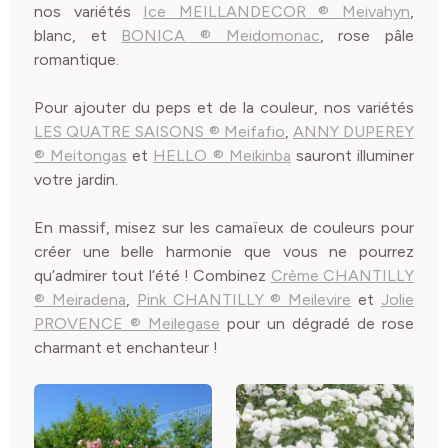
nos variétés
Ice MEILLANDECOR ® Meivahyn
,
blanc, et
BONICA ® Meidomonac
, rose pâle
romantique.
Pour ajouter du peps et de la couleur, nos variétés
LES QUATRE SAISONS ® Meifafio
,
ANNY DUPEREY
® Meitongas
et
HELLO ® Meikinba
sauront illuminer
votre jardin.
En massif, misez sur les camaïeux de couleurs pour
créer une belle harmonie que vous ne pourrez
qu’admirer tout l’été ! Combinez
Crème CHANTILLY
® Meiradena
,
Pink CHANTILLY ® Meilevire
et
Jolie
PROVENCE ® Meilegase
pour un dégradé de rose
charmant et enchanteur !