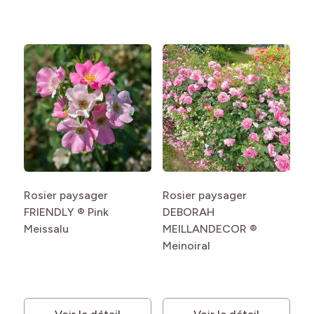
Rosier paysager
Rosier paysager
Ro
FRIENDLY ® Pink
DEBORAH
M
Meissalu
MEILLANDECOR ®
Me
Meinoiral