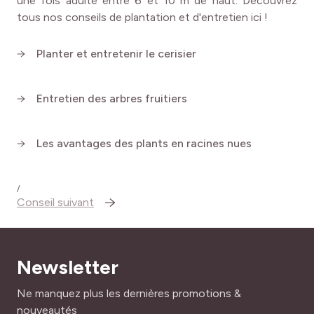
une fois adulte entre 6 et 10 m de haut. Découvrez
tous nos conseils de plantation et d'entretien ici !
Planter et entretenir le cerisier
Entretien des arbres fruitiers
Les avantages des plants en racines nues
/
Conseil suivant
Newsletter
Adresse mail
Ne manquez plus les dernières promotions &
nouveautés