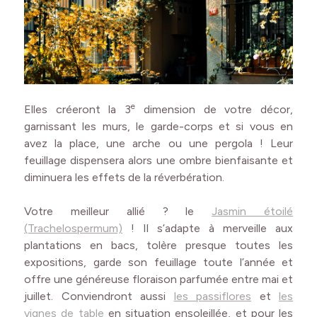
e
Elles créeront la 3
dimension de votre décor,
garnissant les murs, le garde-corps et si vous en
avez la place, une arche ou une pergola ! Leur
feuillage dispensera alors une ombre bienfaisante et
diminuera les effets de la réverbération.
Votre meilleur allié ? le
Jasmin étoilé
(Trachelospermum)
! Il s’adapte à merveille aux
plantations en bacs, tolère presque toutes les
expositions, garde son feuillage toute l’année et
offre une généreuse floraison parfumée entre mai et
juillet. Conviendront aussi
les passiflores
et
les
vignes de table
en situation ensoleillée, et pour les