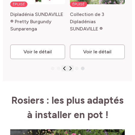
ÉPUISÉ
ÉPUISÉ
LE
Dipladénia SUNDAVILLE
Collection de 3
® Pretty Burgundy
Dipladénias
e
Sunparenga
SUNDAVILLE ®
Voir le détail
Voir le détail
Rosiers : les plus adaptés
à installer en pot !