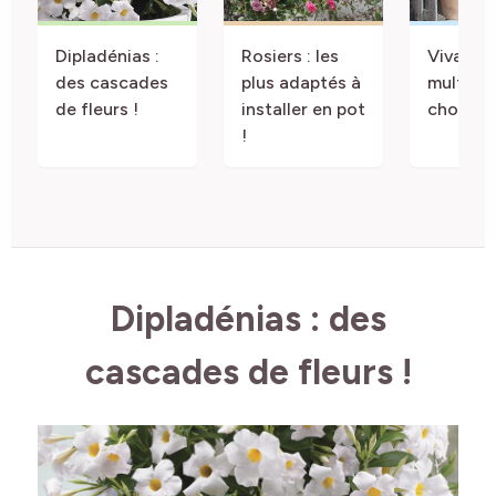
Dipladénias :
Rosiers : les
Vivaces 
des cascades
plus adaptés à
multitu
de fleurs !
installer en pot
choix !
!
Dipladénias : des
cascades de fleurs !