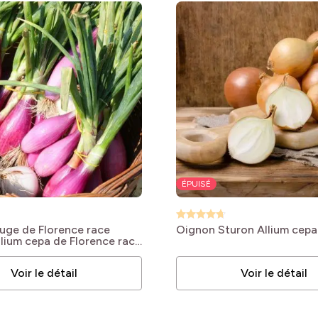
bles
bles
bles
ÉPUISÉ
bles
uge de Florence race
Oignon Sturon
Allium cepa
llium cepa de Florence race
bles
e
Voir le détail
Voir le détail