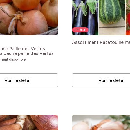
bles
bles
ÉPUISÉ
Assortiment Ratatouille m
une Paille des Vertus
a Jaune paille des Vertus
ement disponible
bles
bles
Voir le détail
Voir le détail
bles
bles