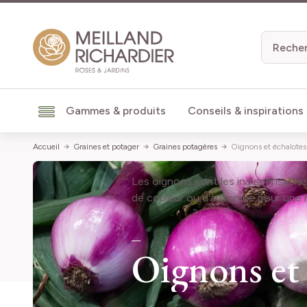
Aller au contenu
Gammes & produits
Conseils & inspirations
Accueil
Graines et potager
Graines potagères
Oignons et échalotes
Les oignons sont les indispensables 
de couleur ou d'automne pour une ré
Oignons et 