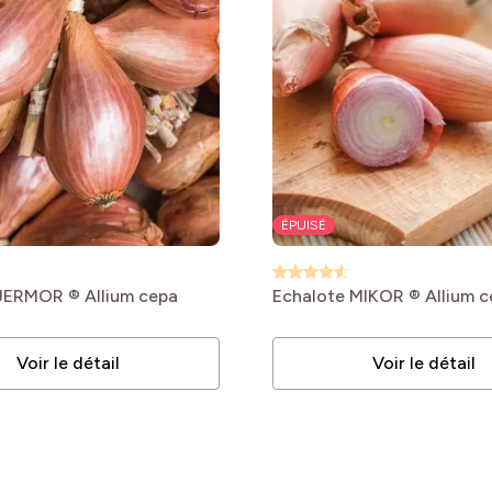
bles
bles
bles
bles
bles
ÉPUISÉ
bles
bles
 JERMOR ®
Allium cepa
Echalote MIKOR ®
Allium 
bles
Voir le détail
Voir le détail
bles
bles