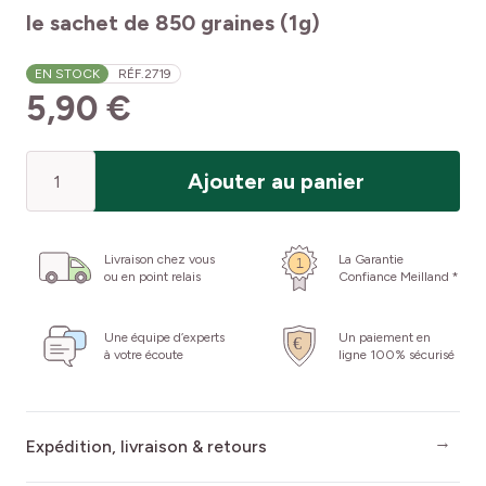
le sachet de 850 graines (1g)
EN STOCK
RÉF.
2719
5,90 €
Quantité
Ajouter au panier
Livraison chez vous
La Garantie
ou en point relais
Confiance Meilland *
Une équipe d’experts
Un paiement en
à votre écoute
ligne 100% sécurisé
Expédition, livraison & retours