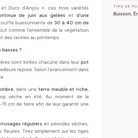
TYPE DE P
et Ducs d’Anjou », ces trois variétés
Buisson, É
continue de juin aux gelées
et
d’une
n touffe buissonnante de
30 à 40 cm de
tout comme l’ensemble de la végétation
ent des racines au printemps.
s basses ?
mères sont livrées chacune dans leur
pot
 meilleure reprise. Selon l’avancement dans
e.
-ombre
, dans une
terre meuble et riche,
op sèche en été. Au moment de la
15 cm de terre afin de leur garantir une
 arrosages réguliers
en périodes sèches,
 fleuries. Tirez simplement sur les tiges