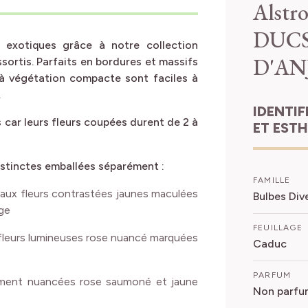
Alstro
DUCS
s exotiques grâce à notre collection
D'AN
sortis. Parfaits en bordures et massifs
s à végétation compacte sont faciles à
.
IDENTIFICATION
car leurs fleurs coupées durent de 2 à
ET EST
istinctes emballées séparément :
FAMILLE
aux fleurs contrastées jaunes maculées
Bulbes Div
ge
FEUILLAGE
fleurs lumineuses rose nuancé marquées
Caduc
PARFUM
ement nuancées rose saumoné et jaune
Non parfu