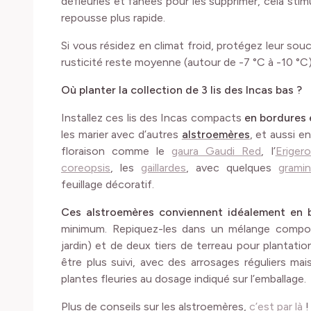
défleuries et fanées pour les supprimer, cela st
repousse plus rapide.
Si vous résidez en climat froid, protégez leur souch
rusticité reste moyenne (autour de -7 °C à -10 °C)
Où planter la collection de 3 lis des Incas bas ?
Installez ces lis des Incas compacts
en bordures 
les marier avec d’autres
alstroemères
, et aussi 
floraison comme le
gaura Gaudi Red
, l’
Erigero
coreopsis
, les
gaillardes
, avec quelques
grami
feuillage décoratif.
Ces alstroemères conviennent idéalement en 
minimum. Repiquez-les dans un mélange composé
jardin) et de deux tiers de terreau pour plantatio
être plus suivi, avec des arrosages réguliers ma
plantes fleuries au dosage indiqué sur l’emballage.
Plus de conseils sur les alstroemères,
c’est par là
!