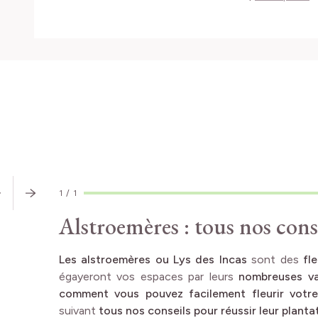
CONSEILS
D'EXPERT
1
/
1
Alstroemères : tous nos cons
Les alstroemères ou Lys des Incas
sont des
fl
égayeront vos espaces par leurs
nombreuses va
comment vous pouvez facilement fleurir votre
suivant
tous nos conseils pour réussir leur planta