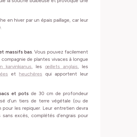
imule la souche bulbeuse et provoque une
e en hiver par un épais paillage, car leur
.
et massifs bas
. Vous pouvez facilement
en compagnie de plantes vivaces à longue
n karvinkianus
, les
œillets anglais
, les
nées
et
heuchères
qui apportent leur
bacs et pots
de 30 cm de profondeur
 d’un tiers de terre végétale (ou de
n pour les repiquer. Leur entretien devra
is sans excès, complétés d’engrais pour