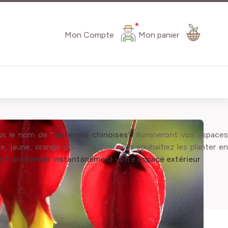
Mon Compte
Mon panier
us le nom de "
lanternes chinoises
", illumineront vos espace
e, jaune, orange ou rose. Que vous souhaitiez les planter en
té à transformer instantanément votre espace extérieur.