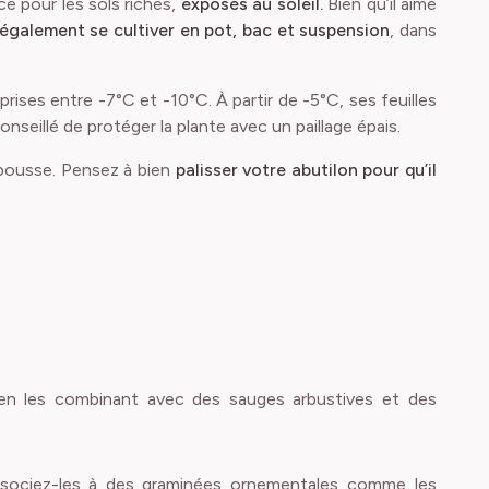
ce pour les sols riches,
exposés au soleil.
Bien qu’il aime
également se cultiver en pot, bac et suspension
, dans
ises entre -7°C et -10°C. À partir de -5°C, ses feuilles
seillé de protéger la plante avec un paillage épais.
epousse. Pensez à bien
palisser votre abutilon pour qu’il
n les combinant avec des
sauges arbustives
et des
ssociez-les à des
graminées ornementales
comme les