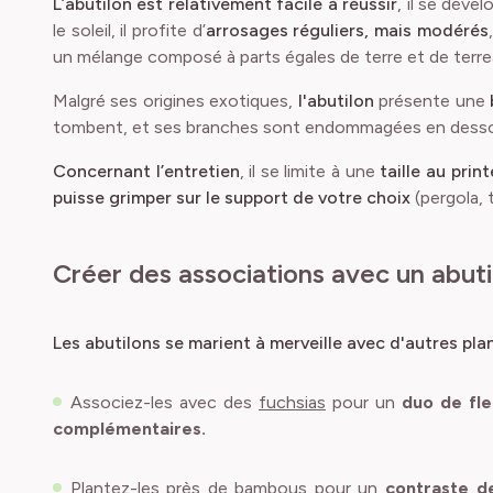
L’abutilon est relativement facile à réussir
, il se déve
le soleil, il profite d’
arrosages réguliers, mais modérés
un mélange composé à parts égales de terre et de terre
Malgré ses origines exotiques,
l'abutilon
présente une
tombent, et ses branches sont endommagées en dessous de
Concernant l’entretien
, il se limite à une
taille au prin
puisse grimper sur le support de votre choix
(pergola, t
Créer des associations avec un abuti
Les abutilons se marient à merveille avec d'autres pla
Associez-les avec des
fuchsias
pour un
duo de fl
complémentaires.
Plantez-les près de
bambous
pour un
contraste d