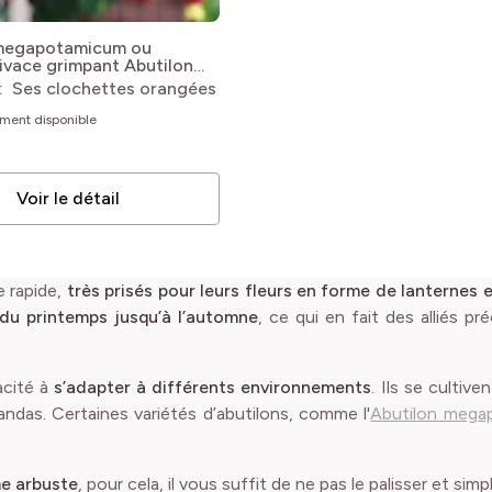
 megapotamicum ou
vivace grimpant
Abutilon
amicum
 : Ses clochettes orangées
ement disponible
Voir le détail
e rapide,
très prisés pour leurs fleurs en forme de lanternes e
du printemps jusqu’à l’automne
, ce qui en fait des alliés p
acité à
s’adapter à différents environnements
. Ils se cultive
andas. Certaines variétés d’abutilons, comme l'
Abutilon mega
me arbuste
, pour cela, il vous suffit de ne pas le palisser et sim