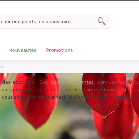
Chercher
Nouveautés
Promotions
ns
 des abutilons !
Ces
plantes grimpantes
, connues aussi so
s en forme de clochettes
, dans des teintes chaudes de roug
s vous séduiront par leur facilité d’entretien et leur capaci