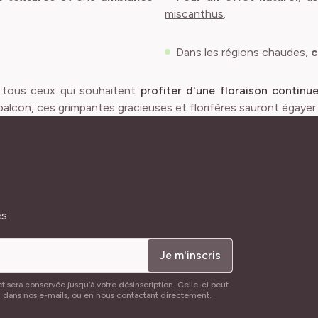
miscanthus
.
Dans les régions chaudes,
c
 tous ceux qui souhaitent
profiter d'une floraison continu
 balcon, ces grimpantes gracieuses et florifères sauront égayer
és
Je m'inscris
t sera conservée jusqu’à votre désinscription. Celle-ci peut
n dans nos e-mails, ou en nous contactant directement.