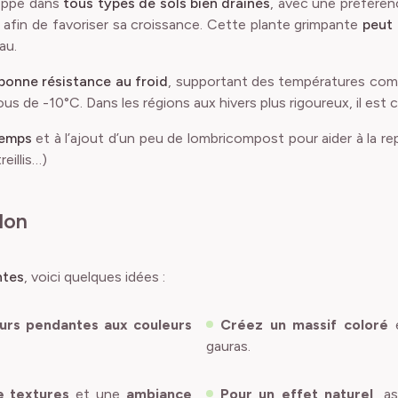
loppe dans
tous types de sols bien drainés
, avec une préféren
, afin de favoriser sa croissance. Cette plante grimpante
peut 
au.
bonne résistance au froid
, supportant des températures compr
 -10°C. Dans les régions aux hivers plus rigoureux, il est con
temps
et à l’ajout d’un peu de lombricompost pour aider à la r
reillis…)
lon
ntes
, voici quelques idées :
eurs pendantes aux couleurs
Créez un massif coloré
e
gauras
.
e textures
et une
ambiance
Pour un effet naturel
, a