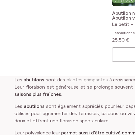
EN STOCK
Abutilon
Abutilon 
megapot
Le petit +
1 conditionn
25,50 €
Les
abutilons
sont des
plantes grimpantes
à croissanc
Leur floraison est généreuse et se prolonge souvent
saisons plus fraîches.
Les
abutilons
sont également appréciés pour leur cap
utilisés pour agrémenter des terrasses, balcons ou vér
doux et offrent une floraison spectaculaire.
Leur polyvalence leur
permet aussi d’être cultivé com