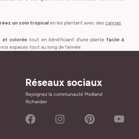
réez un coin tropical
en les plantant avec des
cannas
.
e et colorée
tout en bénéficiant d'une plante
facile à
 vos espaces tout au long de l'année.
Réseaux sociaux
Rejoignez la communauté Meilland
Richardier