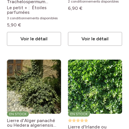
Trachelospermum
2 conditionnements disponibles
Hedera Algerian
jasminoides
Le petit + : Étoiles
6,90 €
Bellecour®
Trachelospermum
parfumées
jasminoides
3 conditionnements disponibles
5,90 €
Voir le détail
Voir le détail
EN STOCK
EN STOCK
Lierre d'Alger panaché
ou Hedera algeriensis
Lierre d'Irlande ou