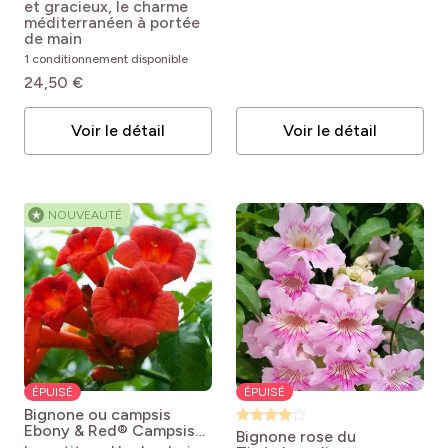
ricasoliana
capreolata
et gracieux, le charme
Atrosanguinea
Campsis
méditerranéen à portée
capreolata
de main
Atrosanguinea
1 conditionnement disponible
24,50 €
Voir le détail
Voir le détail
★
NOUVEAUTÉ
ÉPUISÉ
ÉPUISÉ
Bignone ou campsis
Ebony & Red®
Campsis
Bignone rose du
radicans x grandiflora