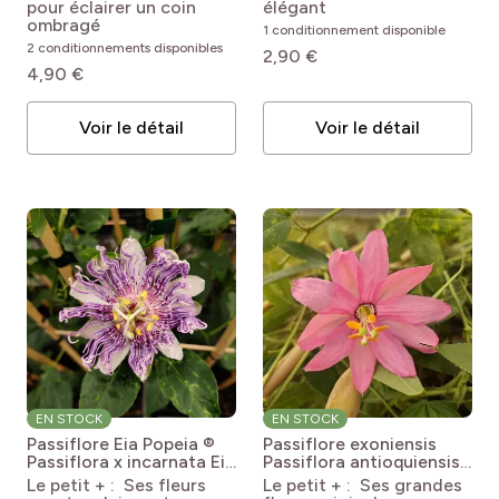
pour éclairer un coin
élégant
ombragé
1 conditionnement disponible
2 conditionnements disponibles
2,90 €
4,90 €
Voir le détail
Voir le détail
EN STOCK
EN STOCK
Passiflore Eia Popeia ®
Passiflore exoniensis
Passiflora x incarnata Eia
Passiflora antioquiensis
popeia
x tripartita var.
Le petit + : Ses fleurs
Le petit + : Ses grandes
mollissima Exoniensis