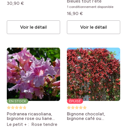
bleues tout l'été
30,90 €
hybrida RIVERSIDE®
1 conditionnement disponible
Snow Queen
16,90 €
Voir le détail
Voir le détail
EN STOCK
ÉPUISÉ
Podranea ricasoliana,
Bignone chocolat,
bignone rose ou liane
bignone café ou
orchidée
Podranea
Bignonia (Campsis)
Le petit + : Rose tendre