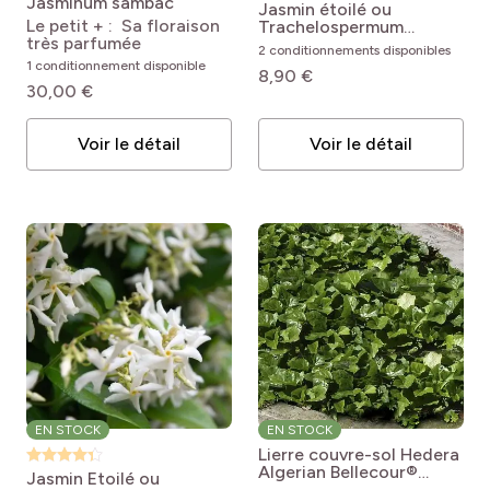
Jasminum sambac
Jasmin étoilé ou
Le petit + : Sa floraison
Trachelospermum
très parfumée
asiaticum PINK
2 conditionnements disponibles
SHOWERS ®
1 conditionnement disponible
8,90 €
Trachelospermum
30,00 €
asiaticum Pink Showers®
Voir le détail
Voir le détail
EN STOCK
EN STOCK
Lierre couvre-sol Hedera
Algerian Bellecour®
Jasmin Etoilé ou
Hedera algeriensis