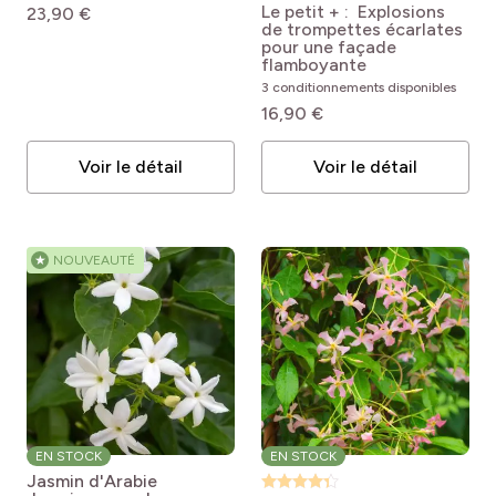
Galen
Campsis radicans
Le petit + : Explosions
23,90 €
pro
(3)
x grandiflora Madame
Serre
de trompettes écarlates
Galen
pour une façade
flamboyante
pro
(5)
L'intérieur
3 conditionnements disponibles
16,90 €
Voir le détail
Voir le détail
★
NOUVEAUTÉ
EN STOCK
EN STOCK
Jasmin d'Arabie