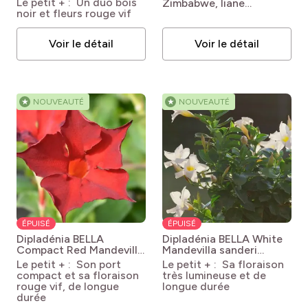
Le petit + : Un duo bois
Zimbabwe, liane
'Mincamroug 13'
noir et fleurs rouge vif
orchidée ou Podranea
Ebony & Red®
brycei
Podranea brycei
Voir le détail
Voir le détail
★
NOUVEAUTÉ
★
NOUVEAUTÉ
ÉPUISÉ
ÉPUISÉ
Dipladénia BELLA
Dipladénia BELLA White
Compact Red
Mandevilla
Mandevilla sanderi
sanderi Inmanredcp
Inmanbewhi (BELLA
Le petit + : Son port
Le petit + : Sa floraison
(BELLA COMPACT RED)
WHITE)
compact et sa floraison
très lumineuse et de
rouge vif, de longue
longue durée
durée