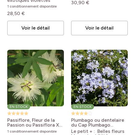
exotiques violettes
30,90 €
Sky®
1 conditionnement disponible
28,50 €
Voir le détail
Voir le détail
EN STOCK
EN STOCK
Passiflore, Fleur de la
Plumbago ou dentelaire
Passion ou Passiflora X
du Cap
Plumbago
RIVERSIDE ® SNOW
auriculata
Le petit + : Belles fleurs
1 conditionnement disponible
QUEEN ®
Passiflora