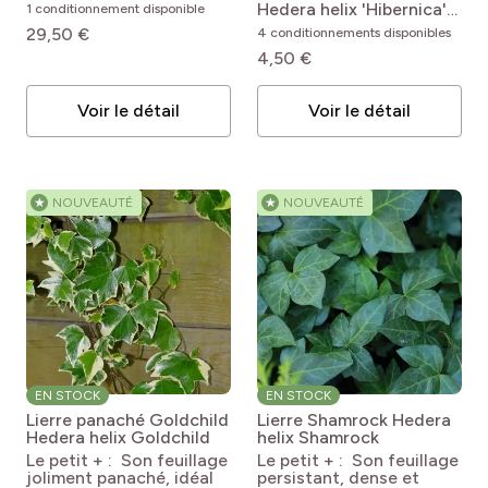
'Gloire de Marengo'
Hedera helix 'Hibernica'
1 conditionnement disponible
Hedera algeriensis Gloire
Hedera hibernica
29,50 €
4 conditionnements disponibles
de Marengo
4,50 €
Voir le détail
Voir le détail
★
NOUVEAUTÉ
★
NOUVEAUTÉ
EN STOCK
EN STOCK
Lierre panaché Goldchild
Lierre Shamrock
Hedera
Hedera helix Goldchild
helix Shamrock
Le petit + : Son feuillage
Le petit + : Son feuillage
joliment panaché, idéal
persistant, dense et