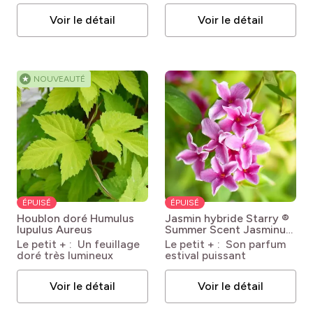
Voir le détail
Voir le détail
★
NOUVEAUTÉ
ÉPUISÉ
ÉPUISÉ
Houblon doré
Humulus
Jasmin hybride Starry ®
lupulus Aureus
Summer Scent
Jasminum
x stephanense 'Ganmin
Le petit + : Un feuillage
Le petit + : Son parfum
1701' STARRY SUMMER
doré très lumineux
estival puissant
SCENT
Voir le détail
Voir le détail