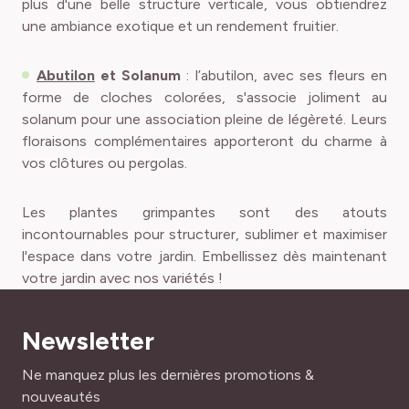
plus d'une belle structure verticale, vous obtiendrez
une ambiance exotique et un rendement fruitier.
Abutilon
et
Solanum
: l’abutilon, avec ses fleurs en
forme de cloches colorées, s'associe joliment au
solanum pour une association pleine de légèreté. Leurs
floraisons complémentaires apporteront du charme à
vos clôtures ou pergolas.
Les plantes grimpantes sont des atouts
incontournables pour structurer, sublimer et maximiser
l'espace dans votre jardin. Embellissez dès maintenant
votre jardin avec nos variétés !
Newsletter
Adresse mail
Ne manquez plus les dernières promotions &
nouveautés