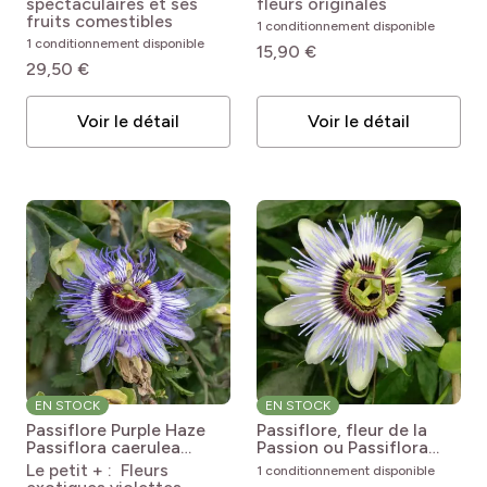
spectaculaires et ses
fleurs originales
fruits comestibles
1 conditionnement disponible
1 conditionnement disponible
15,90 €
29,50 €
Voir le détail
Voir le détail
EN STOCK
EN STOCK
Passiflore Purple Haze
Passiflore, fleur de la
Passiflora caerulea
Passion ou Passiflora
Purple Haze
caerula CLEAR SKY ®
Le petit + : Fleurs
1 conditionnement disponible
Passiflora caerulea Clear