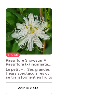
ÉPUISÉ
Passiflore Snowstar ®
Passiflora (x) incarnata
Cooltropics®
Le petit + : Ses grandes
'Snowstar®'
fleurs spectaculaires qui
se transforment en fruits
Voir le détail