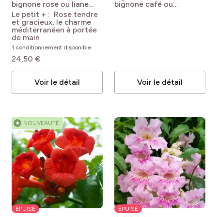
bignone rose ou liane
bignone café ou
orchidée
Podranea
Bignonia (Campsis)
Le petit + : Rose tendre
ricasoliana
capreolata
et gracieux, le charme
Atrosanguinea
Campsis
méditerranéen à portée
capreolata
de main
Atrosanguinea
1 conditionnement disponible
24,50 €
Voir le détail
Voir le détail
★
NOUVEAUTÉ
ÉPUISÉ
ÉPUISÉ