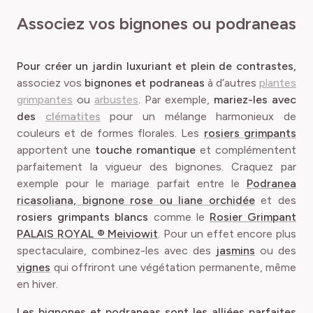
Associez vos bignones ou podraneas
Pour créer un jardin luxuriant et plein de contrastes,
associez vos
bignones et podraneas
à d’autres
plantes
grimpantes
ou
arbustes
. Par exemple,
mariez-les avec
des
clématites
pour un mélange harmonieux de
couleurs et de formes florales. Les
rosiers grimpants
apportent une
touche romantique
et complémentent
parfaitement la vigueur des bignones. Craquez par
exemple pour le mariage parfait entre le
Podranea
ricasoliana, bignone rose ou liane orchidée
et des
rosiers grimpants blancs
comme le
Rosier Grimpant
PALAIS ROYAL ® Meiviowit
. Pour un effet encore plus
spectaculaire, combinez-les avec des
jasmins
ou des
vignes
qui offriront une végétation permanente, même
en hiver.
Les bignones et podraneas sont les alliées parfaites