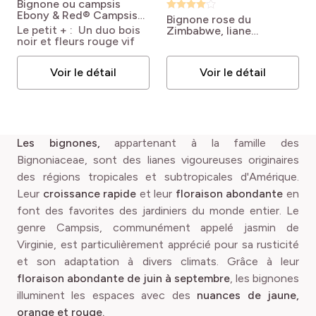
Bignone ou campsis
Ebony & Red®
Campsis
Bignone rose du
radicans x grandiflora
Le petit + : Un duo bois
Zimbabwe, liane
'Mincamroug 13'
noir et fleurs rouge vif
orchidée ou Podranea
Ebony & Red®
brycei
Podranea brycei
Voir le détail
Voir le détail
Les bignones,
appartenant à la famille des
Bignoniaceae, sont des lianes vigoureuses originaires
des régions tropicales et subtropicales d'Amérique.
Leur
croissance rapide
et leur
floraison abondante
en
font des favorites des jardiniers du monde entier. Le
genre Campsis, communément appelé jasmin de
Virginie, est particulièrement apprécié pour sa rusticité
et son adaptation à divers climats. Grâce à leur
floraison abondante de juin à septembre
, les bignones
illuminent les espaces avec des
nuances de jaune,
orange et rouge.