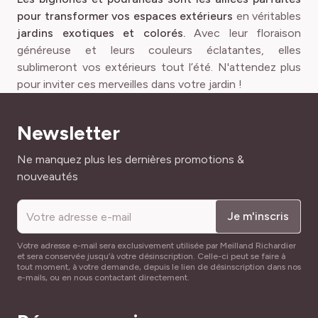
pour transformer vos espaces extérieurs
en véritables
jardins exotiques et colorés.
Avec leur floraison
généreuse et leurs couleurs éclatantes, elles
sublimeront vos extérieurs tout l’été. N'attendez plus
pour inviter ces merveilles dans votre jardin !
Newsletter
Adresse mail
Ne manquez plus les dernières promotions &
nouveautés
Je m'inscris
Votre adresse e-mail sera exclusivement utilisée par Meilland Richardier
et sera conservée jusqu’à votre désinscription. Celle-ci peut se faire à
tout moment, à votre demande, depuis le lien de désinscription dans nos
e-mails, ou en nous contactant directement.