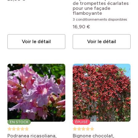
x grandiflora Madame
pro
(1)
Ecorce décorative
de trompettes écarlates
Galen
pour une façade
flamboyante
pro
(3)
Rareté
3 conditionnements disponibles
16,90 €
Voir le détail
Voir le détail
EN STOCK
ÉPUISÉ
Podranea ricasoliana,
Bignone chocolat,