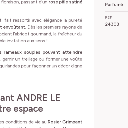
a floraison, passant d'un
rose pâle satiné
Parfumé
RÉF
nt, fait ressortir avec élégance la pureté
24303
et envoûtant
. Dès les premiers rayons de
sociant l’abricot gourmand, la fraîcheur du
ble invitation aux sens !
s rameaux souples pouvant atteindre
e, garnir un treillage ou former une voûte
 guirlandes pour façonner un décor digne
pant ANDRE LE
tre espace
ures conditions de vie au
Rosier Grimpant