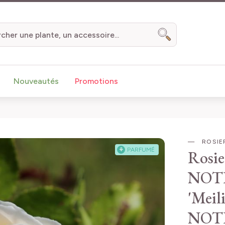
Chercher
Nouveautés
Promotions
ROSIER
⚘
PARFUMÉ
Rosi
NOTR
'Mei
NOT