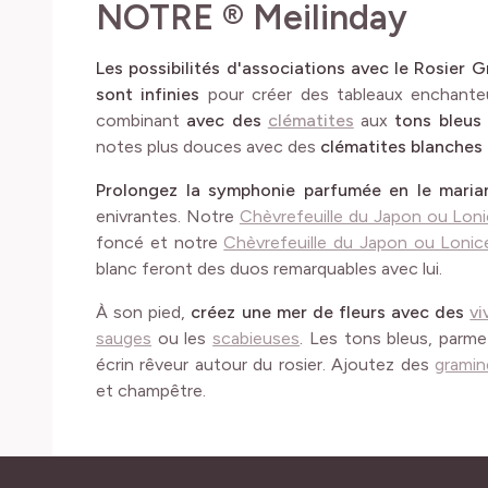
NOTRE ® Meilinday
Les possibilités d'associations avec le Rosie
sont infinies
pour créer des tableaux enchanteu
combinant
avec des
clématites
aux
tons bleus
notes plus douces avec des
clématites blanches 
Prolongez la symphonie parfumée en le mari
enivrantes. Notre
Chèvrefeuille du Japon ou Lonic
foncé et notre
Chèvrefeuille du Japon ou Lonice
blanc feront des duos remarquables avec lui.
À son pied,
créez une mer de fleurs avec des
vi
sauges
ou les
scabieuses
. Les tons bleus, parm
écrin rêveur autour du rosier. Ajoutez des
gramin
et champêtre.