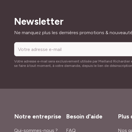
Newsletter
Adresse mail
Ne manquez plus les dernières promotions & nouveaut
Votre adresse e-mail sera exclusivement utilisée par Meilland Richardier e
se faire à tout moment, à votre demande, depuis le lien de désinscriptio
Notre entreprise
Besoin d'aide
Plus 
Qui-sommes-nous ?
FAQ
Nos ga