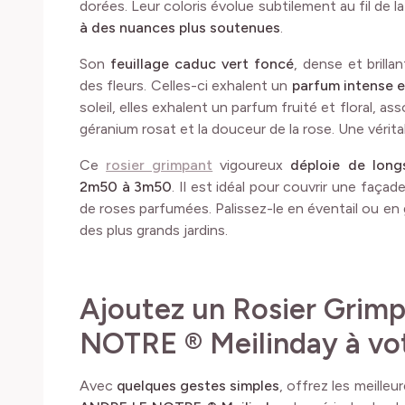
dorées. Leur coloris évolue subtilement au fil de l
à des nuances plus soutenues
.
Son
feuillage caduc vert foncé
, dense et brilla
des fleurs. Celles-ci exhalent un
parfum intense 
soleil, elles exhalent un parfum fruité et floral, as
géranium rosat et la douceur de la rose. Une vérita
Ce
rosier grimpant
vigoureux
déploie de long
2m50 à 3m50
. Il est idéal pour couvrir une façad
de roses parfumées. Palissez-le en éventail ou en
des plus grands jardins.
Ajoutez un Rosier Grim
NOTRE ® Meilinday à vo
Avec
quelques gestes simples
, offrez les meille