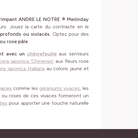
r Grimpant ANDRE LE NOTRE ® Meilinday
rs. Jouez la carte du contraste en le
 profonds ou violacés
. Optez pour des
ou rose pâle
.
ant avec un
chèvrefeuille
aux senteurs
era japonica 'Chinensis'
aux fleurs rose
ra japonica Halliana
au coloris jaune et
vaces
comme les
géraniums vivaces
, les
e ou roses de ces vivaces formeront un
ées
pour apporter une touche naturelle