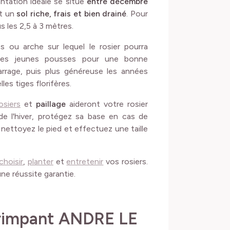
antation idéale se situe
entre décembre
t un
sol riche, frais et bien drainé
. Pour
 les 2,5 à 3 mètres.
les ou arche sur lequel le rosier pourra
t les jeunes pousses pour une bonne
rage, puis plus généreuse les années
les tiges florifères.
osiers
et
paillage
aideront votre rosier
de l'hiver, protégez sa base en cas de
 nettoyez le pied et effectuez une taille
choisir
,
planter
et
entretenir
vos rosiers.
ne réussite garantie.
Grimpant ANDRE LE