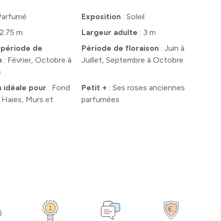
Parfumé
Exposition
:
Soleil
2.75 m
Largeur adulte
:
3 m
 période de
Période de floraison
:
Juin à
n
:
Février, Octobre à
Juillet, Septembre à Octobre
e
n idéale pour
:
Fond
Petit +
:
Ses roses anciennes
 Haies, Murs et
parfumées