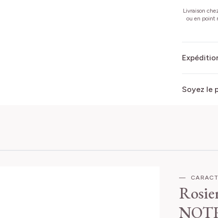
Livraison che
ou en point r
Expédition
Soyez le 
CARACT
Rosi
NOTR