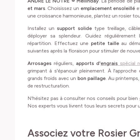
ANDRE LE NOTRE ® Meilinday
. La période de pl
et mars
. Choisissez un
emplacement ensoleillé
e
une croissance harmonieuse, plantez un rosier tous
Installez un
support solide
type treillage, câb
déployer sa splendeur. Guidez régulièremen
répartition. Effectuez une
petite taille
au démar
suivantes après la floraison pour stimuler de nouvel
Arrosages
réguliers,
apports d'
engrais
spécial r
grimpant à s'épanouir pleinement. À l'approche 
grands froids avec un
bon paillage
. Au printemps,
de restructuration.
N'hésitez pas à consulter nos conseils pour bien
Nos experts vous livrent tous leurs secrets pour u
Associez votre Rosier 