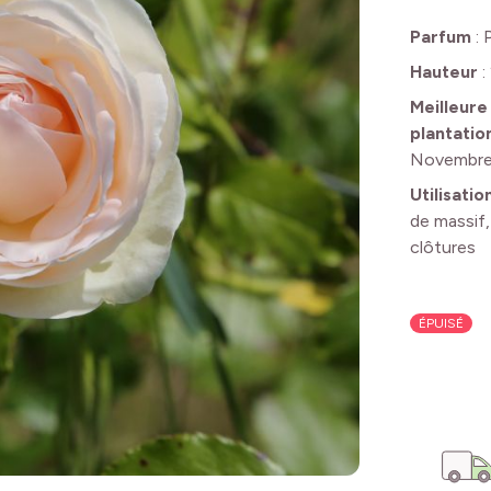
Parfum
:
Hauteur
:
Meilleure
plantatio
Novembr
Utilisatio
de massif,
clôtures
ÉPUISÉ