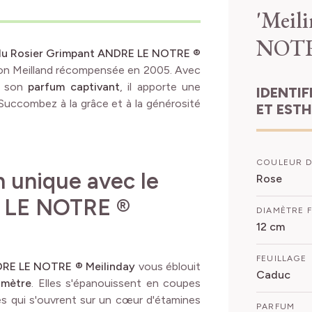
'Meil
NOT
e du Rosier Grimpant ANDRE LE NOTRE ®
ison Meilland récompensée en 2005. Avec
 son
parfum captivant
, il apporte une
IDENTIFICATION
 Succombez à la grâce et à la générosité
ET EST
COULEUR D
n unique avec le
Rose
 LE NOTRE ®
DIAMÈTRE 
12 cm
FEUILLAGE
DRE LE NOTRE ® Meilinday
vous éblouit
Caduc
amètre
. Elles s'épanouissent en coupes
s qui s'ouvrent sur un cœur d'étamines
PARFUM