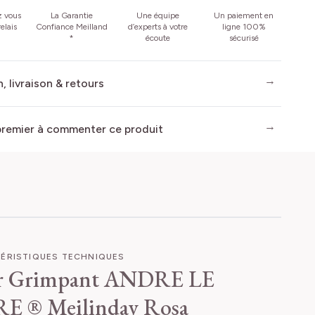
z vous
La Garantie
Une équipe
Un paiement en
elais
Confiance Meilland
d’experts à votre
ligne 100%
*
écoute
sécurisé
, livraison & retours
premier à commenter ce produit
ÉRISTIQUES TECHNIQUES
er Grimpant ANDRE LE
E ® Meilinday
Rosa