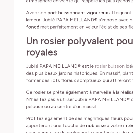
atmosphère enivrante qui rappelle les plus grands 
Avec son
port buissonnant vigoureux
atteignant
largeur, Jubilé PAPA MEILLAND® s'impose avec no
foncé
met parfaitement en valeur l'éclat de ses fle
Un rosier polyvalent po
royales
Jubilé PAPA MEILLAND® est le
rosier buisson
idé
des plus beaux jardins historiques. En massif, pla
former des îlots floraux somptueux qui attireront 
Ce rosier se prête également à merveille à la réali
N'hésitez pas à utiliser Jubilé PAPA MEILLAND® c
pelouse ou au centre d'un massif.
Profitez également de ses magnifiques fleurs po
apporteront une touche de
noblesse
à votre
inté
vous permettra de prolonger le spectacle et de p