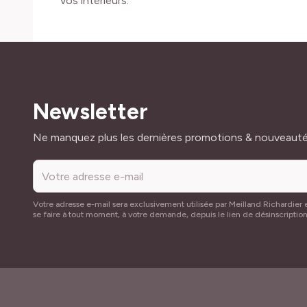
vos intérieurs.
Newsletter
Adresse mail
Ne manquez plus les dernières promotions & nouveaut
Votre adresse e-mail sera exclusivement utilisée par Meilland Richardier e
se faire à tout moment, à votre demande, depuis le lien de désinscriptio