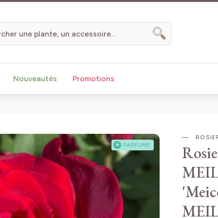
Chercher
Nouveautés
Promotions
ROSIER
⚘
PARFUMÉ
Rosie
MEIL
'Meic
MEI