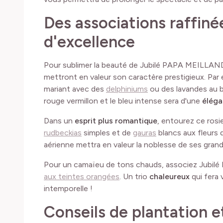
Des associations raffiné
d'excellence
Pour sublimer la beauté de Jubilé PAPA MEILLAND
mettront en valeur son caractère prestigieux. Par
mariant avec des
delphiniums
ou des lavandes au b
rouge vermillon et le bleu intense sera d'une
éléga
Dans un
esprit plus romantique
, entourez ce rosi
rudbeckias
simples et de
gauras
blancs aux fleurs
aérienne mettra en valeur la noblesse de ses grand
Pour un camaïeu de tons chauds, associez Jubil
aux teintes orangées
. Un trio
chaleureux
qui fera 
intemporelle !
Conseils de plantation e