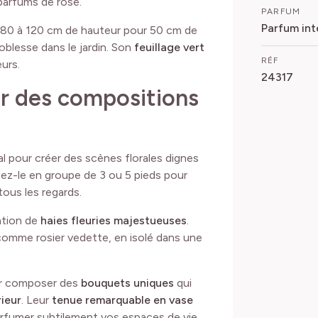
parfums de rose.
PARFUM
Parfum int
 80 à 120 cm de hauteur pour 50 cm de
blesse dans le jardin. Son
feuillage vert
RÉF
urs.
24317
ur des compositions
al pour créer des scènes florales dignes
ntez-le en groupe de 3 ou 5 pieds pour
tous les regards.
sation de
haies fleuries majestueuses
.
omme rosier vedette, en isolé dans une
ur composer des
bouquets uniques
qui
rieur
. Leur
tenue remarquable en vase
arfumer subtilement vos espaces de vie.