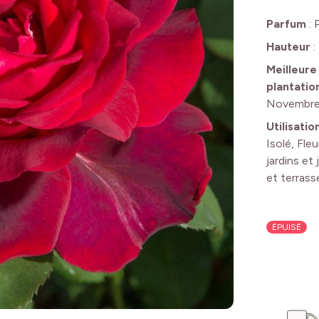
Parfum
:
Hauteur
:
Meilleure
plantatio
Novembr
Utilisatio
Isolé, Fle
jardins et 
et terrass
ÉPUISÉ