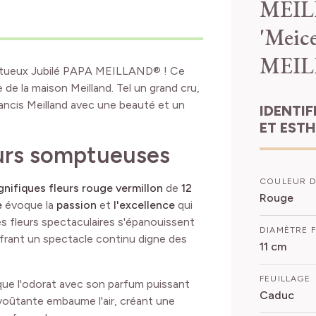
MEIL
'Meic
MEI
ajestueux Jubilé PAPA MEILLAND® ! Ce
e de la maison Meilland. Tel un grand cru,
Francis Meilland avec une beauté et un
IDENTIFICATION
ET EST
eurs somptueuses
COULEUR D
nifiques fleurs rouge vermillon
de
12
Rouge
e
évoque la
passion
et
l'excellence
qui
es fleurs spectaculaires s'épanouissent
DIAMÈTRE 
frant un spectacle continu digne des
11 cm
FEUILLAGE
que l'odorat avec son parfum puissant
Caduc
voûtante embaume l'air, créant une