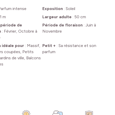
Parfum intense
Exposition
:
Soleil
1 m
Largeur adulte
:
50 cm
 période de
Période de floraison
:
Juin à
n
:
Février, Octobre à
Novembre
e
n idéale pour
:
Massif,
Petit +
:
Sa résistance et son
urs coupées, Petits
parfum
jardins de ville, Balcons
es