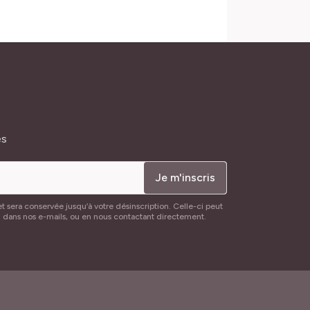
és
Je m'inscris
t sera conservée jusqu’à votre désinscription. Celle-ci peut
n dans nos e-mails, ou en nous contactant directement.