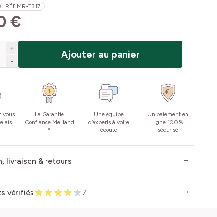
RÉF.
MR-T317
0 €
+
Ajouter au panier
-
z vous
La Garantie
Une équipe
Un paiement en
elais
Confiance Meilland
d’experts à votre
ligne 100%
*
écoute
sécurisé
, livraison & retours
ts vérifiés
7