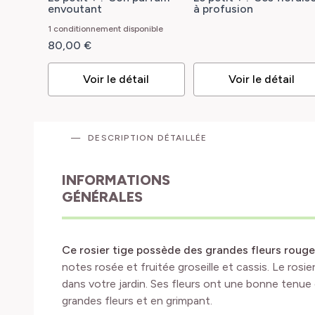
MOREAU® 'Meidiaphaz'
hybrida PRINCESSE DE
envoutant
à profusion
MONACO®
'Meimagarmic'
1 conditionnement disponible
80,00 €
Voir le détail
Voir le détail
DESCRIPTION DÉTAILLÉE
INFORMATIONS
GÉNÉRALES
Ce rosier tige possède des grandes fleurs rouge
notes rosée et fruitée groseille et cassis. Le ros
dans votre jardin. Ses fleurs ont une bonne tenue 
grandes fleurs et en grimpant.