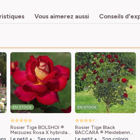
ristiques
Vous aimerez aussi
Conseils d'ex
EN STOCK
EN STOCK
E
Rosier Tige BOLSHOI ®
Rosier Tige Black
Meizuzes
Rosa X hybrida
BACCARA ® Meidebenne
BOLSHOI® 'Meizuzes'
Rosa X hybrida Black
ons
Le petit + : Ses roses
Le petit + : Son coloris