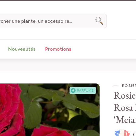
Chercher
Nouveautés
Promotions
ROSIER
⚘
PARFUMÉ
Rosi
Rosa
'Meia