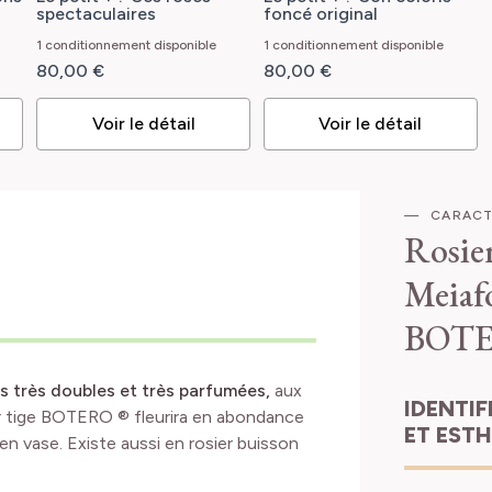
BACCARA® 'Meidebenne'
spectaculaires
foncé original
1 conditionnement disponible
1 conditionnement disponible
80,00 €
80,00 €
Voir le détail
Voir le détail
CARACT
Rosie
Meiaf
BOTE
s très doubles et très parfumées,
aux
IDENTIFICATION
ier tige BOTERO ® fleurira en abondance
ET EST
en vase. Existe aussi en rosier buisson