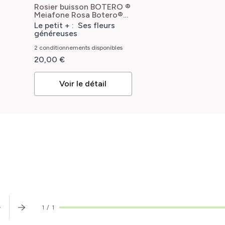
Rosier buisson BOTERO ®
Meiafone
Rosa Botero®
'Meiafone'
Le petit + : Ses fleurs
généreuses
2 conditionnements disponibles
20,00 €
Voir le détail
CONSEILS
D'EXPERT
1
/
1