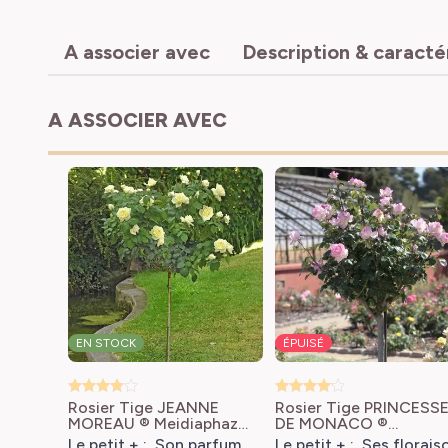
A associer avec
Description & caracté
A ASSOCIER AVEC
EN STOCK
ÉPUISÉ
Rosier Tige JEANNE
Rosier Tige PRINCESS
MOREAU ® Meidiaphaz
DE MONACO ®
Rosa X hybrida JEANNE
Meimagarmic
Rosa X
Le petit + : Son parfum
Le petit + : Ses florais