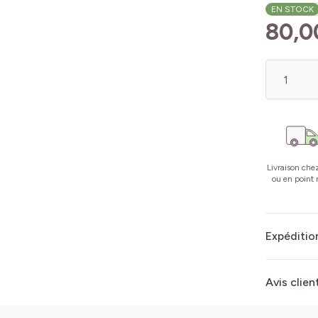
EN STOCK
80,0
Quantité
Livraison che
ou en point r
Expédition
Avis clien