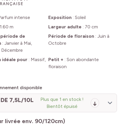
Parfum intense
Exposition
:
Soleil
1.60 m
Largeur adulte
:
70 cm
 période de
Période de floraison
:
Juin à
n
:
Janvier à Mai,
Octobre
à Décembre
n idéale pour
:
Massif,
Petit +
:
Son abondante
floraison
nnement disponible
DE 7,5L/10L
Plus que 1 en stock !
Bientôt épuisé
r livrée env. 90/120cm)