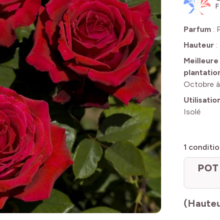
Parfum
:
Hauteur
:
Meilleure
plantatio
Octobre 
Utilisatio
Isolé
1
conditio
POT 
(Hauteu