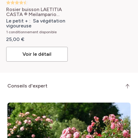
Tige
70 cm
Rosier buisson LAETITIA
CASTA ® Meilampario
RÉF
Rosa Laeticia Casta®
TYPE DE SOL
Le petit + : Sa végétation
MR-PRODUITCONF_2705
'Meilampario'
vigoureuse
Tous
1 conditionnement disponible
25,00 €
RUSTICITÉ
Très rustique
Voir le détail
conseils d'expert