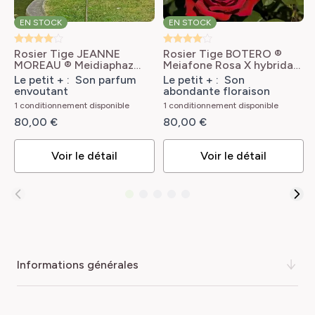
EN STOCK
EN STOCK
Rosier Tige JEANNE
Rosier Tige BOTERO ®
MOREAU ® Meidiaphaz
Meiafone
Rosa X hybrida
Rosa X hybrida JEANNE
BOTERO® 'Meiafone'
Le petit + : Son parfum
Le petit + : Son
MOREAU® 'Meidiaphaz'
envoutant
abondante floraison
1 conditionnement disponible
1 conditionnement disponible
80,00 €
80,00 €
Voir le détail
Voir le détail
informations générales