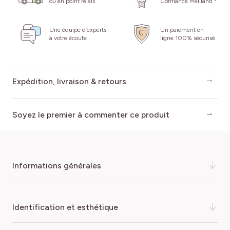
ou en point relais
Confiance Meilland *
Une équipe d’experts
Un paiement en
à votre écoute
ligne 100% sécurisé
Expédition, livraison & retours
Soyez le premier à commenter ce produit
informations générales
Vous rêvez d'un jardin fleuri et harmonieux sans y
identification et esthétique
consacrer tout votre temps libre ? Alors laissez-vous
tenter par le rosier arbustif DEBORAH MEILLANDECOR®