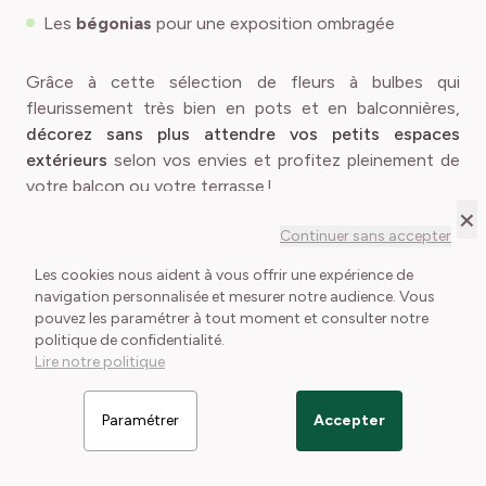
Les
bégonias
pour une exposition ombragée
Grâce à cette sélection de fleurs à bulbes qui
fleurissement très bien en pots et en balconnières,
décorez sans plus attendre vos petits espaces
extérieurs
selon vos envies et profitez pleinement de
votre balcon ou votre terrasse !
×
Continuer sans accepter
Comment et quand profiter de ces
Les cookies nous aident à vous offrir une expérience de
navigation personnalisée et mesurer notre audience. Vous
variétés ?
pouvez les paramétrer à tout moment et consulter notre
politique de confidentialité.
Lire notre politique
Pour réussir la plantation de vos bulbes en pots ou en
balconnières,
suivez ces quelques étapes clés :
Paramétrer
Accepter
Filtrer les articles
Optez pour un pot assez grand pour permettre un
bon enracinement des variétés, et assurez-vous qu’ils