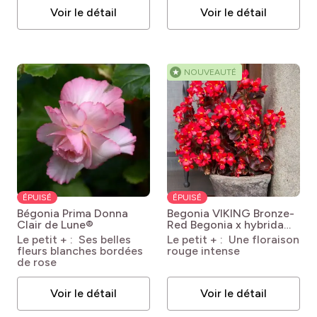
Voir le détail
Voir le détail
★
NOUVEAUTÉ
ÉPUISÉ
ÉPUISÉ
Bégonia Prima Donna
Begonia VIKING Bronze-
Clair de Lune®
Red
Begonia x hybrida
Viking Bronze Red
Le petit + : Ses belles
Le petit + : Une floraison
fleurs blanches bordées
rouge intense
de rose
Voir le détail
Voir le détail