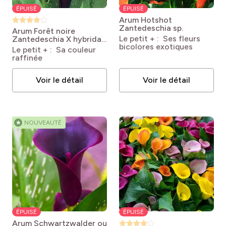
ÉPUISÉ
ÉPUISÉ
Arum Hotshot
Zantedeschia sp.
Arum Forêt noire
Le petit + : Ses fleurs
Zantedeschia X hybrida
bicolores exotiques
'Forêt Noire'
Le petit + : Sa couleur
raffinée
Voir le détail
Voir le détail
★
NOUVEAUTÉ
ÉPUISÉ
ÉPUISÉ
Arum Schwartzwalder ou