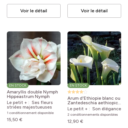
Voir le détail
Voir le détail
EN STOCK
EN STOCK
Amaryllis double Nymph
Hippeastrum Nymph
Arum d'Ethiopie blanc ou
Le petit + : Ses fleurs
Zantedeschia aethiopica
striées majestueuses
Zantedeschia aethiopica
Le petit + : Son élégance
1 conditionnement disponible
2 conditionnements disponibles
15,50 €
12,90 €