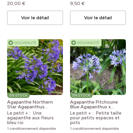
20,00 €
9,50 €
Voir le détail
Voir le détail
★
NOUVEAUTÉ
★
NOUVEAUTÉ
EN STOCK
EN STOCK
Agapanthe Northern
Agapanthe Pitchoune
Star
Agapanthus
Blue
Agapanthus x
Northern Star
africanus 'Scrarey09'
Le petit + : Une
Le petit + : Petite taille
Pitchoune® Blue
agapanthe aux fleurs
pour petits espaces et
bleu roi
pots
1 conditionnement disponible
1 conditionnement disponible