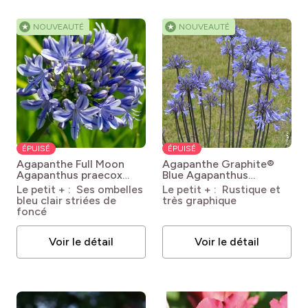
★
NOUVEAUTÉ
★
NOUVEAUTÉ
ÉPUISÉ
ÉPUISÉ
Agapanthe Full Moon
Agapanthe Graphite®
Agapanthus praecox
Blue
Agapanthus
subsp. orientalis Full
Graphite® Blue 'Turk8'
Le petit + : Ses ombelles
Le petit + : Rustique et
Moon
bleu clair striées de
très graphique
foncé
Voir le détail
Voir le détail