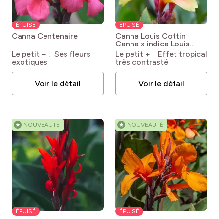
ÉPUISÉ
ÉPUISÉ
Canna Centenaire
Canna Louis Cottin
Canna x indica Louis
Cottin
Le petit + : Ses fleurs
Le petit + : Effet tropical
exotiques
très contrasté
Voir le détail
Voir le détail
★
NOUVEAUTÉ
★
NOUVEAUTÉ
ÉPUISÉ
ÉPUISÉ