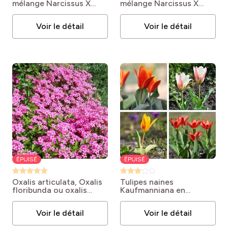
mélange
Narcissus X
mélange
Narcissus X
hybridus type Double
hybridus
Voir le détail
Voir le détail
ÉPUISÉ
ÉPUISÉ
Oxalis articulata, Oxalis
Tulipes naines
floribunda ou oxalis
Kaufmanniana en
articulé rose
Oxalis
mélange
Tulipa
articulata
Voir le détail
Voir le détail