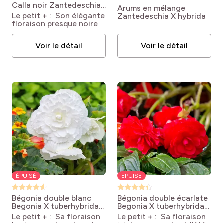
Calla noir
Zantedeschia
Arums en mélange
elliottiana
Le petit + : Son élégante
Zantedeschia X hybrida
Schwartzwalder
floraison presque noire
Voir le détail
Voir le détail
ÉPUISÉ
ÉPUISÉ
Bégonia double blanc
Bégonia double écarlate
Begonia X tuberhybrida
Begonia X tuberhybrida
NON STOP® 'Blanc'
NON STOP® 'Rouge'
Le petit + : Sa floraison
Le petit + : Sa floraison