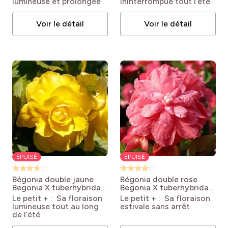
lumineuse et prolongée
ininterrompue tout l’été
Voir le détail
Voir le détail
ÉPUISÉ
ÉPUISÉ
Bégonia double jaune
Bégonia double rose
Begonia X tuberhybrida
Begonia X tuberhybrida
NON STOP® 'Jaune'
NON STOP® 'Rose'
Le petit + : Sa floraison
Le petit + : Sa floraison
lumineuse tout au long
estivale sans arrêt
de l’été