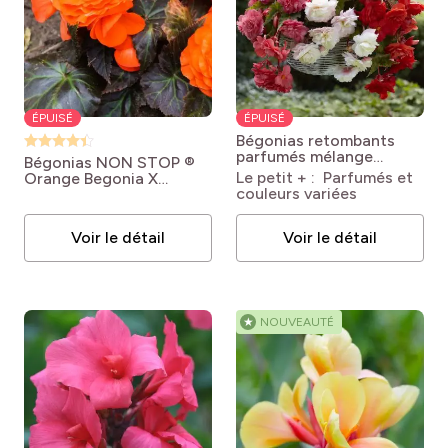
ÉPUISÉ
ÉPUISÉ
Bégonias retombants
parfumés mélange
Bégonias NON STOP ®
Begonia odorata Mix
Le petit + : Parfumés et
Orange
Begonia X
couleurs variées
tuberhybrida NON
STOP® 'Orange'
Voir le détail
Voir le détail
★
NOUVEAUTÉ