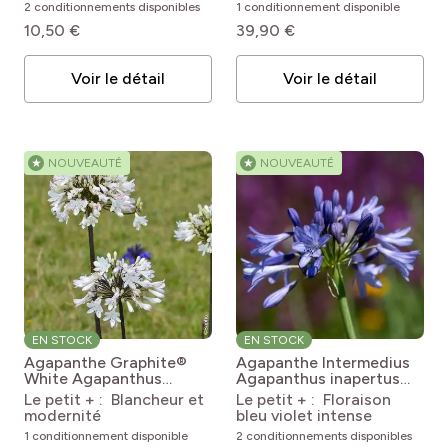
pro
2 conditionnements disponibles
1 conditionnement disponible
(9)
Serre
10,50 €
39,90 €
pro
(6)
L'intérieur
Voir le détail
Voir le détail
★
NOUVEAUTÉ
★
NOUVEAUTÉ
EN STOCK
EN STOCK
Agapanthe Graphite®
Agapanthe Intermedius
White
Agapanthus
Agapanthus inapertus
Graphite® White 'TURK3'
Intermedius
Le petit + : Blancheur et
Le petit + : Floraison
modernité
bleu violet intense
1 conditionnement disponible
2 conditionnements disponibles