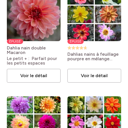
ÉPUISÉ
ÉPUISÉ
Dahlia nain double
Macaron
Dahlias nains à feuillage
Le petit + : Parfait pour
pourpre en mélange
les petits espaces
Dahlia X hybrida NAINS à
FEUILLAGE POURPRE
Voir le détail
Voir le détail