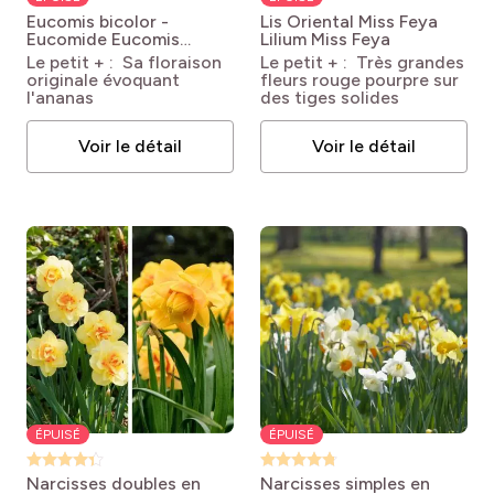
Eucomis bicolor -
Lis Oriental Miss Feya
Eucomide
Eucomis
Lilium Miss Feya
bicolor
Le petit + : Sa floraison
Le petit + : Très grandes
originale évoquant
fleurs rouge pourpre sur
l'ananas
des tiges solides
Voir le détail
Voir le détail
ÉPUISÉ
ÉPUISÉ
Narcisses doubles en
Narcisses simples en