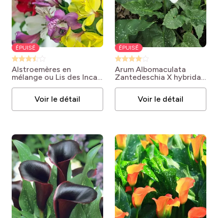
ÉPUISÉ
ÉPUISÉ
Alstroemères en
Arum Albomaculata
mélange ou Lis des Incas
Zantedeschia X hybrida
Alstroemeria X hybrida
'Albomaculata'
Voir le détail
Voir le détail