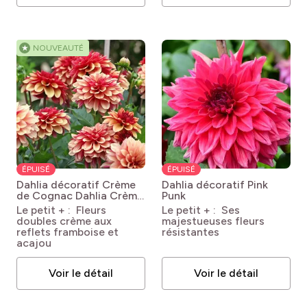
★
NOUVEAUTÉ
ÉPUISÉ
ÉPUISÉ
Dahlia décoratif Crème
Dahlia décoratif Pink
de Cognac
Dahlia Crème
Punk
de Cognac
Le petit + : Fleurs
Le petit + : Ses
doubles crème aux
majestueuses fleurs
reflets framboise et
résistantes
acajou
Voir le détail
Voir le détail