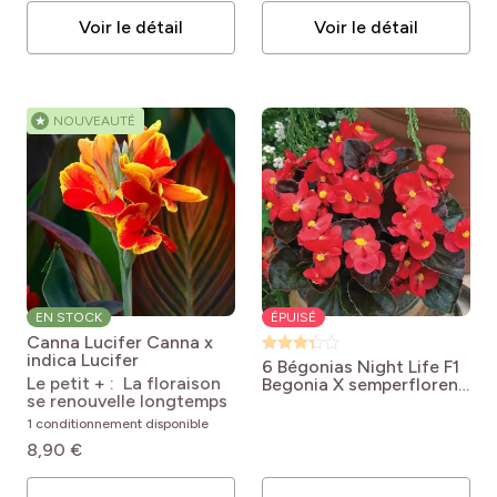
Voir le détail
Voir le détail
★
NOUVEAUTÉ
EN STOCK
ÉPUISÉ
Canna Lucifer
Canna x
indica Lucifer
6 Bégonias Night Life F1
Le petit + : La floraison
Begonia X semperflorens
se renouvelle longtemps
série 'Night Life' F1
1 conditionnement disponible
8,90 €