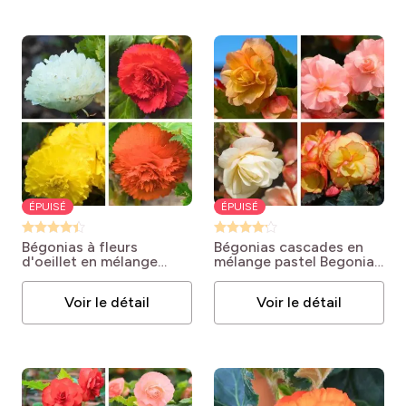
ÉPUISÉ
ÉPUISÉ
Bégonias à fleurs
Bégonias cascades en
d'oeillet en mélange
mélange pastel
Begonia
Begonia X tuberhybrida
X tuberhybrida type
type Fimbriata
Pendula
Voir le détail
Voir le détail