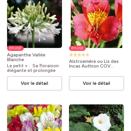
ÉPUISÉ
ÉPUISÉ
Agapanthe Vallée
Blanche
Alstroemère ou Lis des
Le petit + : Sa floraison
Incas Authion COV
élégante et prolongée
Turcalaut
Alstroemeria X
hybrida MAJESTICS
AUTHION cov 'Turcalaut'
Voir le détail
Voir le détail