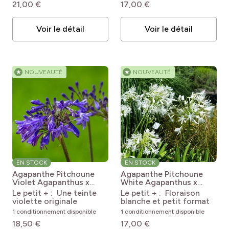
21,00 €
17,00 €
Voir le détail
Voir le détail
★
NOUVEAUTÉ
★
NOUVEAUTÉ
EN STOCK
EN STOCK
Agapanthe Pitchoune
Agapanthe Pitchoune
Violet
Agapanthus x
White
Agapanthus x
africanus Pitchoune
africanus Pitchoune ®
Le petit + : Une teinte
Le petit + : Floraison
Violet
White 'Tur161'
violette originale
blanche et petit format
1 conditionnement disponible
1 conditionnement disponible
18,50 €
17,00 €