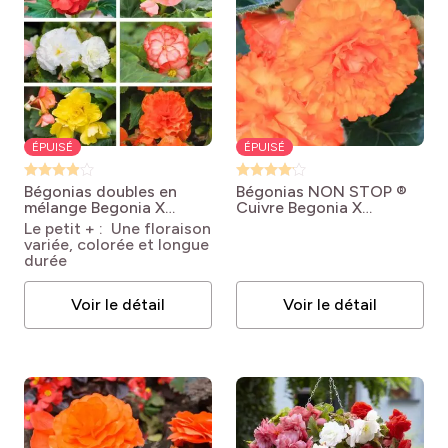
ÉPUISÉ
ÉPUISÉ
Bégonias doubles en
Bégonias NON STOP ®
mélange
Begonia X
Cuivre
Begonia X
tuberhybrida NON
tuberhybrida NON
Le petit + : Une floraison
STOP®
STOP® 'Cuivre'
variée, colorée et longue
durée
Voir le détail
Voir le détail