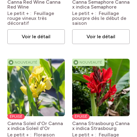
Canna Red Wine
Canna
Canna Semaphore
Canna
Red Wine
x indica Semaphore
Le petit + : Feuillage
Le petit + : Feuillage
rouge vineux très
pourpre dès le début de
décoratif
saison
Voir le détail
Voir le détail
★
NOUVEAUTÉ
★
NOUVEAUTÉ
ÉPUISÉ
ÉPUISÉ
Canna Soleil d'Or
Canna
Canna Strasbourg
Canna
x indica Soleil d'Or
x indica Strasbourg
Le petit + : Floraison
Le petit + : Feuillage