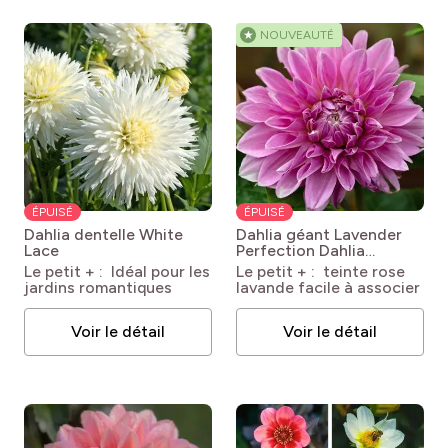
★
NOUVEAUTÉ
ÉPUISÉ
ÉPUISÉ
Dahlia dentelle White
Dahlia géant Lavender
Lace
Perfection
Dahlia
Lavender Perfection
Le petit + : Idéal pour les
Le petit + : teinte rose
jardins romantiques
lavande facile à associer
Voir le détail
Voir le détail