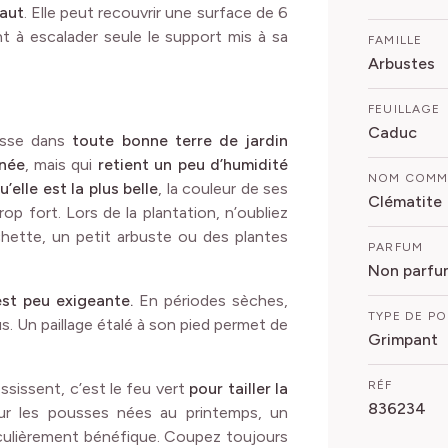
haut
. Elle peut recouvrir une surface de 6
t à escalader seule le support mis à sa
FAMILLE
Arbustes
FEUILLAGE
Caduc
ousse dans
toute bonne terre de jardin
inée
, mais qui
retient un peu d’humidité
NOM COM
’elle est la plus belle
, la couleur de ses
Clématite
rop fort. Lors de la plantation, n’oubliez
chette, un petit arbuste ou des plantes
PARFUM
Non parfu
 est peu exigeante.
En périodes sèches,
TYPE DE P
. Un paillage étalé à son pied permet de
Grimpant
RÉF
sissent, c’est le feu vert
pour tailler la
836234
sur les pousses nées au printemps, un
ticulièrement bénéfique. Coupez toujours