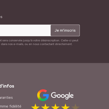
és
Je m'inscris
t sera conservée jusqu’à votre désinscription. Celle-ci peut
n dans nos e-mails, ou en nous contactant directement.
d'infos
ranties
mme fidélité