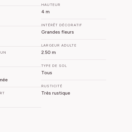
HAUTEUR
4 m
INTÉRÊT DÉCORATIF
Grandes fleurs
LARGEUR ADULTE
2.50 m
MUN
TYPE DE SOL
Tous
mée
RUSTICITÉ
Très rustique
ORT