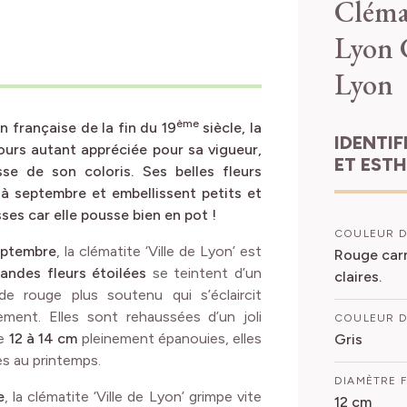
Clémat
Lyon
Lyon
ème
n française de la fin du 19
siècle, la
IDENTIFICATION
jours autant appréciée pour sa vigueur,
ET EST
se de son coloris. Ses belles fleurs
à septembre et embellissent petits et
ses car elle pousse bien en pot !
COULEUR D
eptembre
, la clématite ‘Ville de Lyon’ est
Rouge carm
andes fleurs étoilées
se teintent d’un
claires.
e rouge plus soutenu qui s’éclaircit
ment. Elles sont rehaussées d’un joli
COULEUR D
de
12 à 14 cm
pleinement épanouies, elles
Gris
s au printemps.
DIAMÈTRE 
e
, la clématite ‘Ville de Lyon’ grimpe vite
12 cm