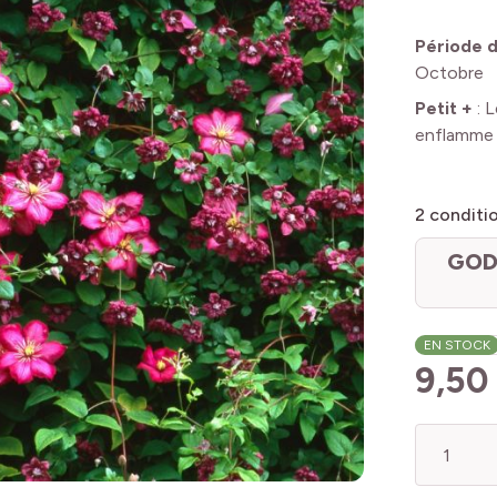
Période d
Octobre
Petit +
:
L
enflamme 
2
conditi
GOD
EN STOCK
9,50
Quantité