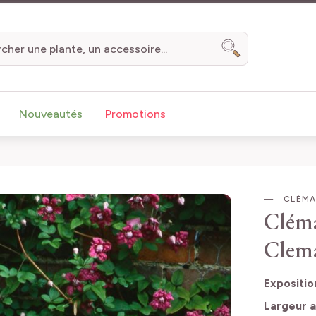
Chercher
Nouveautés
Promotions
CLÉMAT
Cléma
Clema
Expositio
Largeur a