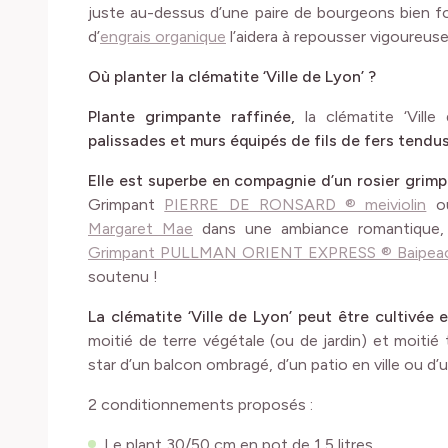
juste au-dessus d’une paire de bourgeons bien 
d’
engrais organique
l’aidera à repousser vigoureus
Où planter la clématite ‘Ville de Lyon’ ?
Plante grimpante raffinée,
la clématite ‘Vill
palissades et murs équipés de fils de fers tendu
Elle est superbe en compagnie d’un rosier grimp
Grimpant
PIERRE DE RONSARD ® meiviolin
o
Margaret Mae
dans une ambiance romantique, 
Grimpant PULLMAN ORIENT EXPRESS ® Baipea
soutenu !
La clématite ‘Ville de Lyon’ peut être cultivée 
moitié de terre végétale (ou de jardin) et moitié t
star d’un balcon ombragé, d’un patio en ville ou d’
2 conditionnements proposés :
Le plant 30/50 cm en pot de 1,5 litres