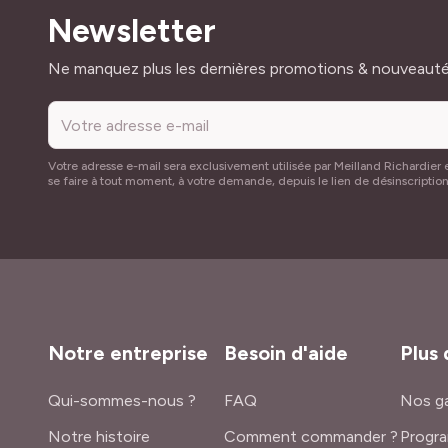
Newsletter
Adresse mail
Ne manquez plus les dernières promotions & nouveaut
Votre adresse e-mail sera exclusivement utilisée par Meilland Richardier e
se faire à tout moment, à votre demande, depuis le lien de désinscriptio
Notre entreprise
Besoin d'aide
Plus 
Qui-sommes-nous ?
FAQ
Nos ga
Notre histoire
Comment commander ?
Progra