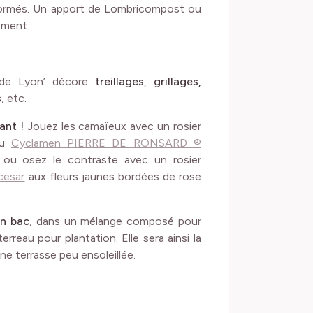
formés. Un apport de Lombricompost ou
ement.
e de Lyon’ décore
treillages
,
grillages,
s
, etc.
ant !
Jouez les camaïeux avec un rosier
u
Cyclamen PIERRE DE RONSARD ®
ou osez le contraste avec un rosier
cesar
aux fleurs jaunes bordées de rose
en bac
, dans un mélange composé pour
erreau pour plantation. Elle sera ainsi la
une terrasse peu ensoleillée.