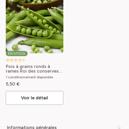
EN STOCK
Pois à grains ronds à
rames Roi des conserves
Pisum sativum Roi des
1 conditionnement disponible
conserves
5,50 €
Voir le détail
informations générales