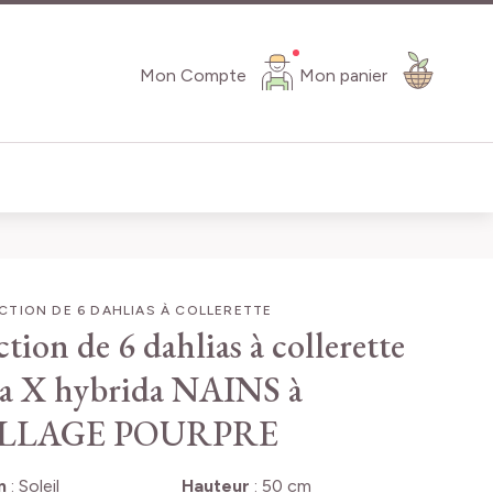
Mon Compte
Mon panier
TION DE 6 DAHLIAS À COLLERETTE
tion de 6 dahlias à collerette
a X hybrida NAINS à
ILLAGE POURPRE
n
:
Soleil
Hauteur
:
50 cm