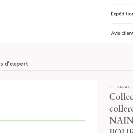
Expédition
Avis clien
s d'expert
CARACT
Collec
coller
NAIN
POU