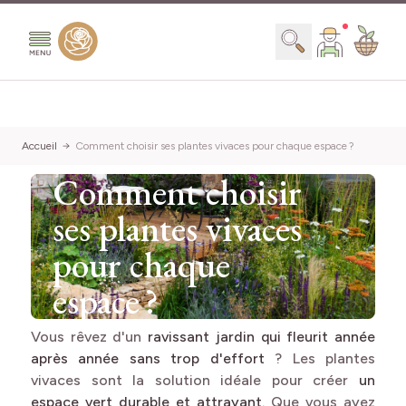
Aller au contenu
Chercher
Accueil
Comment choisir ses plantes vivaces pour chaque espace ?
Comment choisir
ses plantes vivaces
pour chaque
espace ?
Vous rêvez d'un
ravissant jardin qui fleurit année
après année sans trop d'effort
? Les plantes
vivaces sont la solution idéale pour créer
un
espace vert durable et attrayant.
Que vous ayez