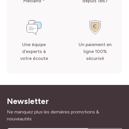
Meilland *
depuis 1867
Une équipe
Un paiement en
d’experts à
ligne 100%
votre écoute
sécurisé
Newsletter
Adresse mail
Ne manquez plus les dernières promotions &
nouveautés