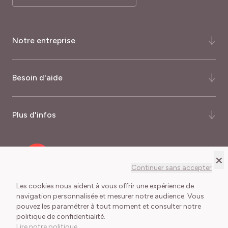
Notre entreprise
Qui-sommes-nous ?
Besoin d'aide
Notre histoire
Notre expertise
FAQ
Plus d'infos
Certifications et récompenses
Comment commander ?
Palmarès du magazine Capital
Quand commander ?
Nos garanties
×
Recrutement
Mode de livraison
Programme fidélité
Continuer sans accepter
Meilland International
Frais de port
Journalistes
Les cookies nous aident à vous offrir une expérience de
Délais de livraison
navigation personnalisée et mesurer notre audience. Vous
pouvez les paramétrer à tout moment et consulter notre
Conditions Générales de Vente
Mentions légales
Lexique du jardinier
politique de confidentialité.
Cookies et collecte des données
Lire notre politique