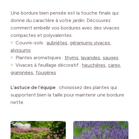
Une bordure bien pensée est la touche finale qui
donne du caractère à votre jardin. Découvrez
comment embellir vos bordures avec des vivaces
compactes et polyvalentes :
Couvre-sols :
aubriètes
,
géraniums vivaces
,
alyssums
Plantes aromatiques :
thyms
,
lavandes
,
sauges
Vivaces à feuillage décoratif :
heuchères
,
carex
,
graminées
,
fougères
L’astuce de l’équipe
: choisissez des plantes qui
supportent bien la taille pour maintenir une bordure
nette.