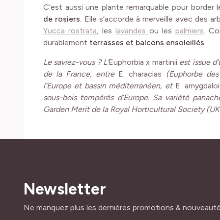
C’est aussi une plante remarquable pour border 
de rosiers
. Elle s’accorde à merveille avec des a
Yucca rostrata
, les
lavandes
ou les
palmiers
. Co
durablement
terrasses et balcons ensoleillés
.
Le saviez-vous ? L’
Euphorbia x martinii
est issue d’
de la France, entre
E. characias
(Euphorbe des 
l’Europe et bassin méditerranéen, et
E. amygdalo
sous-bois tempérés d’Europe. Sa variété panac
Garden Merit de la Royal Horticultural Society (UK
Newsletter
Adresse mail
Ne manquez plus les dernières promotions & nouveaut