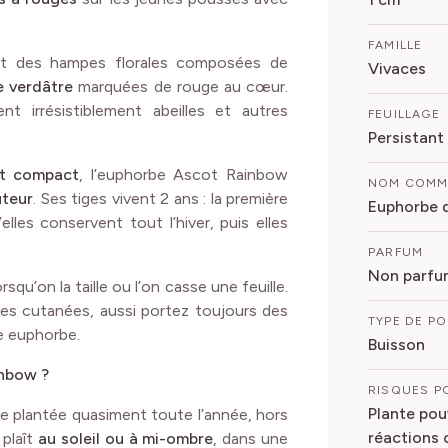
FAMILLE
ent des hampes florales composées de
Vivaces
e verdâtre
marquées de rouge au cœur.
nt irrésistiblement abeilles et autres
FEUILLAGE
Persistant
et compact
, l’euphorbe Ascot Rainbow
NOM COM
uteur
. Ses tiges vivent 2 ans : la première
Euphorbe 
lles conservent tout l’hiver, puis elles
PARFUM
Non parfu
rsqu’on la taille ou l’on casse une feuille.
ures cutanées, aussi portez toujours des
TYPE DE P
re euphorbe.
Buisson
inbow ?
RISQUES P
Plante pou
e plantée quasiment toute l’année, hors
réactions
 plaît
au soleil ou à mi-ombre
, dans une