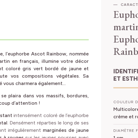
CARACT
Eupho
marti
Eupho
Rain
que, l’euphorbe Ascot Rainbow, nommée
tin en français, illumine votre décor
nt coloré gris vert bordé de jaune et
IDENTIFICATION
oute vos compositions végétales. Sa
ET EST
été vous charmera également…
e se plaira dans vos massifs, bordures,
COULEUR D
coup d’attention !
Multicolor
istant
intensément coloré de l’euphorbe
crème et r
ntal
. Densément réparties le long de ses
nt irrégulièrement
marginées de jaune
DIAMÈTRE 
s à rouges
sur les jeunes pousses avec
1 cm