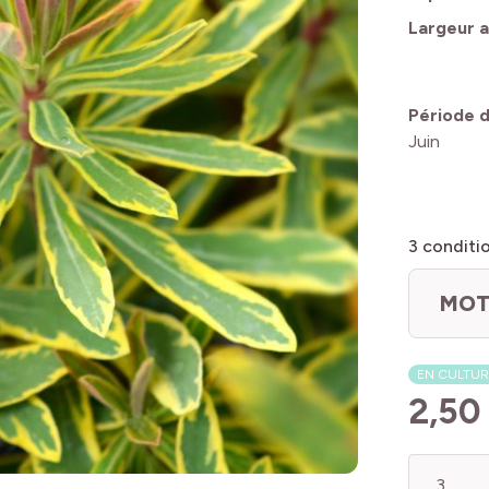
Largeur a
Période d
Juin
3
conditi
MOT
EN CULTUR
2,50
Quantité