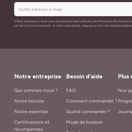
Votre adresse e-mail sera exclusivement utilisée par Meilland Richardier e
se faire à tout moment, à votre demande, depuis le lien de désinscriptio
Notre entreprise
Besoin d'aide
Plus 
Qui-sommes-nous ?
FAQ
Nos ga
Notre histoire
Comment commander ?
Progra
Notre expertise
Quand commander ?
Journa
Certifications et
Mode de livraison
récompenses