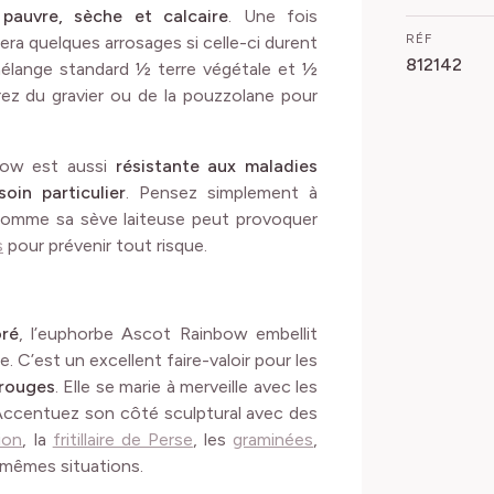
pauvre, sèche et calcaire
. Une fois
RÉF
iera quelques arrosages si celle-ci durent
812142
mélange standard ½ terre végétale et ½
rez du gravier ou de la pouzzolane pour
bow est aussi
résistante aux maladies
oin particulier
. Pensez simplement à
 Comme sa sève laiteuse peut provoquer
s
pour prévenir tout risque.
oré
, l’euphorbe Ascot Rainbow embellit
. C’est un excellent faire-valoir pour les
 rouges
. Elle se marie à merveille avec les
Accentuez son côté sculptural avec des
ion
, la
fritillaire de Perse
, les
graminées
,
s mêmes situations.