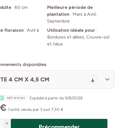
dulte
:
60 cm
Meilleure période de
plantation
:
Mars à Avril,
Septembre
e floraison
:
Avril à
Utilisation idéale pour
:
Bordures et allées, Couvre-sol
et talus
onnements disponibles
TE 4 CM X 4,5 CM
Expédié à partir du
9/8/2026
E
RÉF.
812143
 €
l'unité, vendu par 3 soit 7,50 €
+
Précommander