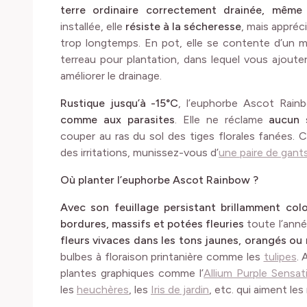
terre ordinaire correctement drainée, même 
installée, elle
résiste à la sécheresse
, mais appréc
trop longtemps. En pot, elle se contente d’un 
terreau pour plantation, dans lequel vous ajoute
améliorer le drainage.
Rustique jusqu’à -15°C
, l’euphorbe Ascot Rain
comme aux parasites
. Elle ne réclame
aucun s
couper au ras du sol des tiges florales fanées.
des irritations, munissez-vous d’
une paire de gant
Où planter l’euphorbe Ascot Rainbow ?
Avec son feuillage persistant brillamment col
bordures, massifs et potées fleuries
toute l’année
fleurs vivaces dans les tons jaunes, orangés ou
bulbes à floraison printanière comme les
tulipes
. 
plantes graphiques comme l’
Allium Purple Sensat
les
heuchères
, les
Iris de jardin
, etc. qui aiment le