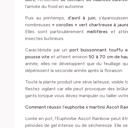
l’arrivée du froid en automne.
Puis au printemps,
d’avril à juin
, s’épanouiss
nombreuses
« corolles »
vert chartreuse à jaun
Elles sont particulièrement
mellifères
et attire
insectes butineurs.
Caractérisée par un
port buissonnant touffu 
pousse vite
et atteint environ
50 à 70 cm de ha
année, elles ne développent que du feuillage qu’e
dépérissent la seconde année après la floraison.
Toute la plante produit une sève laiteuse, visible lo
Restez vigilant car elle peut provoquer des brûl
gants lorsque vous devez manipuler ou tailler vot
Comment réussir l’euphorbe x martinii Ascot Ra
Livrée en pot, l’Euphorbe Ascot Rainbow peut êtr
périodes de gel intense ou de sécheresse. Elle se