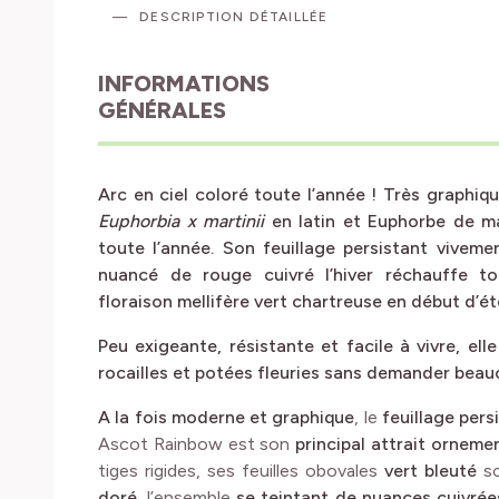
DESCRIPTION DÉTAILLÉE
INFORMATIONS
GÉNÉRALES
Arc en ciel coloré toute l’année ! Très graphi
Euphorbia x martinii
en latin et Euphorbe de mar
toute l’année. Son feuillage persistant viveme
nuancé de rouge cuivré l’hiver réchauffe t
floraison mellifère vert chartreuse en début d’
Peu exigeante, résistante et facile à vivre, ell
rocailles et potées fleuries sans demander beau
A la fois moderne et graphique
, le
feuillage pers
Ascot Rainbow est son
principal attrait orneme
tiges rigides, ses feuilles obovales
vert bleuté
so
doré
, l’ensemble
se teintant de nuances cuivrée