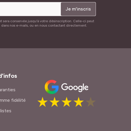
Je m'inscris
t sera conservée jusqu’à votre désinscription. Celle-ci peut
n dans nos e-mails, ou en nous contactant directement.
d'infos
ranties
mme fidélité
listes