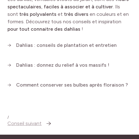
contenant d’au moins 30 cm de profondeur avec un bon
spectaculaires
,
faciles à associer et à cultiver
. Ils
drainage pour éviter l’excès d’eau.
sont
très polyvalents
et
très divers
en couleurs et en
formes. Découvrez tous nos conseils et inspiration
À quelles plantes l'associer ?
pour tout connaitre des dahlias
!
Il se marie
idéalement
avec des plantes aux besoins
Dahlias : conseils de plantation et entretien
similaires, créant des compositions
équilibrées
et
visuellement
attrayantes
:
Dahlias : donnez du relief à vos massifs !
Zinnias
: Leurs couleurs variées et leur floraison
abondante s’accordent harmonieusement.
Comment conserver ses bulbes après floraison ?
Pétunias retombants
: Pour une cascade de couleurs
qui mettra en valeur les nuances vibrantes du dahlia.
Gazanias
: Idéales pour renforcer les teintes chaudes
et lumineuses dans un massif ou une jardinière.
Verveines
: Pour un effet léger et aérien, tout en
/
partageant les mêmes exigences en soleil et arrosage.
Conseil suivant