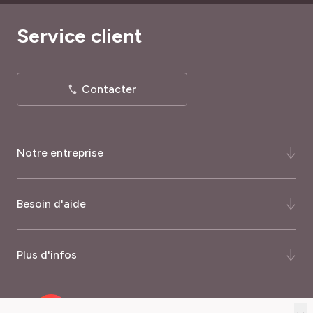
Service client
Contacter
Notre entreprise
Qui-sommes-nous ?
Besoin d'aide
Notre histoire
Notre expertise
FAQ
Plus d'infos
Certifications et récompenses
Comment commander ?
Palmarès du magazine Capital
Quand commander ?
Nos garanties