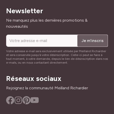
Le Dahlia Nain Double Tricolor est un
incontournable
Newsletter
pour un jardin haut en couleur. Avec ses fleurs
uniques
,
son port
compact
et sa
facilité
de culture, il s’intègre
Adresse mail
Ne manquez plus les dernières promotions &
parfaitement
dans tout type d’aménagement, qu’il
nouveautés
s’agisse de jardinières ou de massifs. Offrez-vous un
spectacle
floral tout l’été !
Je m'inscris
Votre adresse e-mail sera exclusivement utilisée par Meilland Richardier
et sera conservée jusqu’à votre désinscription. Celle-ci peut se faire à
tout moment, à votre demande, depuis le lien de désinscription dans nos
e-mails, ou en nous contactant directement.
Réseaux sociaux
Rejoignez la communauté Meilland Richardier