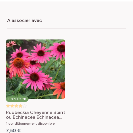
a associer avec
EN STOCK
Rudbeckia Cheyenne Spirit
ou Echinacea
Echinacea
purpurea Cheyenne Spirit
1 conditionnement disponible
7,50 €