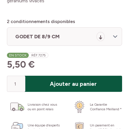
géraniums vivaces
2
conditionnements disponibles
GODET DE 8/9 CM
EN STOCK
RÉF.
7275
5,50 €
Quantité
Ajouter au panier
Livraison chez vous
La Garantie
ou en point relais
Confiance Meilland *
Une équipe d’experts
Un paiement en