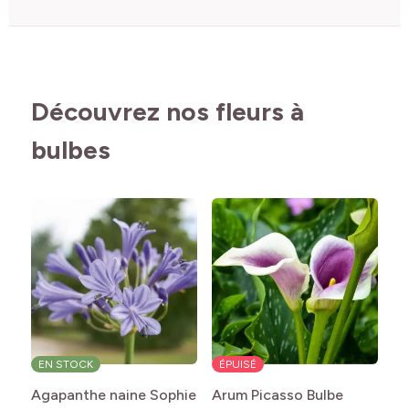
Découvrez nos fleurs à
bulbes
EN STOCK
ÉPUISÉ
É
a
Agapanthe naine Sophie
Arum Picasso Bulbe
Ar