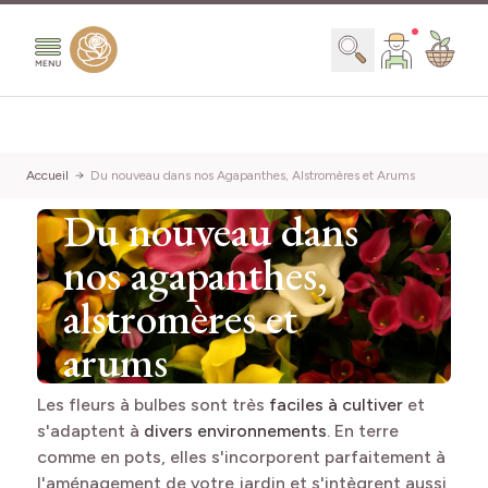
Aller au contenu
Chercher
Accueil
Du nouveau dans nos Agapanthes, Alstromères et Arums
Du nouveau dans
nos agapanthes,
alstromères et
arums
Les fleurs à bulbes sont très
faciles à cultiver
et
s'adaptent à
divers environnements
. En terre
comme en pots, elles s'incorporent parfaitement à
l'aménagement de votre jardin et s'intègrent aussi