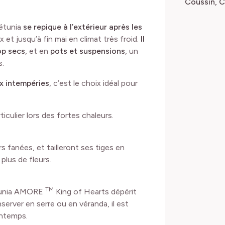
Coussin, C
pétunia
se repique à l’extérieur après les
x et jusqu’à fin mai en climat très froid.
Il
rop secs
, et en
pots et suspensions
, un
s.
ux intempéries
, c’est le choix idéal pour
rticulier lors des fortes chaleurs.
rs fanées, et tailleront ses tiges en
 plus de fleurs.
TM
étunia AMORE
King of Hearts dépérit
conserver en serre ou en véranda, il est
intemps.