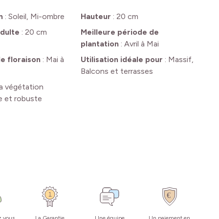
n
:
Soleil, Mi-ombre
Hauteur
:
20 cm
dulte
:
20 cm
Meilleure période de
plantation
:
Avril à Mai
e floraison
:
Mai à
Utilisation idéale pour
:
Massif,
Balcons et terrasses
a végétation
e et robuste
z vous
La Garantie
Une équipe
Un paiement en