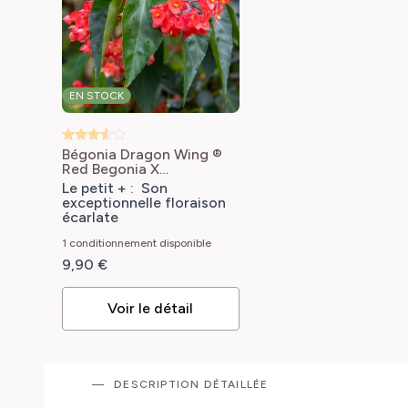
EN STOCK
Bégonia Dragon Wing ®
Red
Begonia X
semperflorens Dragon
Le petit + : Son
Wing® rouge
exceptionnelle floraison
écarlate
1 conditionnement disponible
9,90 €
Voir le détail
DESCRIPTION DÉTAILLÉE