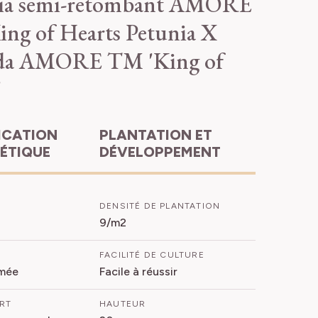
ia semi-retombant AMORE
ng of Hearts
Petunia X
da AMORE TM 'King of
'
PLANTATION ET
HÉTIQUE
DÉVELOPPEMENT
DENSITÉ DE PLANTATION
9/m2
FACILITÉ DE CULTURE
mée
Facile à réussir
ORT
HAUTEUR