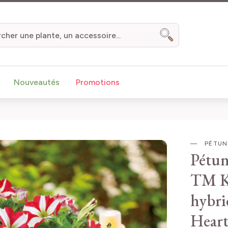
Chercher
Nouveautés
Promotions
PÉTUN
Pétu
TM Ki
hybr
Heart