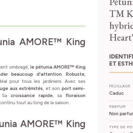
Pétun
TM Ki
hybri
Heart
étunia AMORE™ King
IDENTIFICATION
ET EST
lement ombragé,
le pétunia AMORE™ King
der beaucoup d'attention
.
Robuste,
déal pour tous les jardiniers. Avec ses
FEUILLAGE
ouge aux extrémités
, et son
port semi-
Caduc
d. Sa
croissance rapide
, sa
floraison
ontinu tout au long de la saison.
PARFUM
Non parfu
tunia AMORE™ King
TYPE DE P