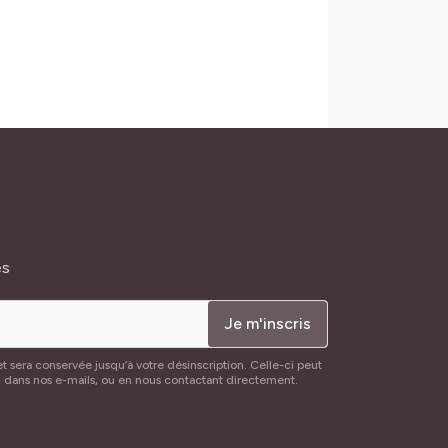
és
Je m'inscris
t sera conservée jusqu’à votre désinscription. Celle-ci peut
n dans nos e-mails, ou en nous contactant directement.