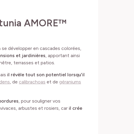
Pétunia AMORE™
 se développer en cascades colorées,
nsions et jardinières
, apportant ainsi
être, terrasses et patios.
mais
il révèle tout son potentiel lorsqu'il
idens
, de
calibrachoas
et de
géraniums
 bordures
, pour souligner vos
ivaces, arbustes et rosiers, car
il crée