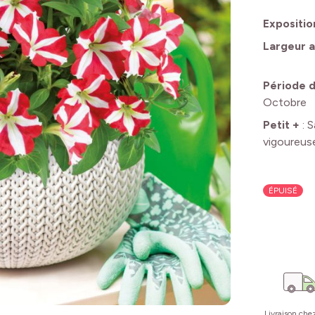
Expositio
Largeur a
Période d
Octobre
Petit +
:
S
vigoureus
ÉPUISÉ
Livraison che