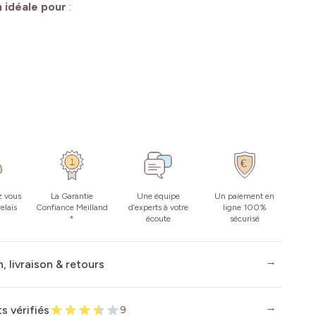
n idéale pour
:
z vous
La Garantie
Une équipe
Un paiement en
elais
Confiance Meilland
d’experts à votre
ligne 100%
*
écoute
sécurisé
, livraison & retours
ts vérifiés
9