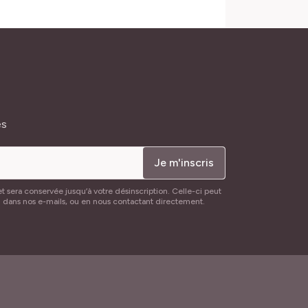
és
Je m'inscris
t sera conservée jusqu’à votre désinscription. Celle-ci peut
n dans nos e-mails, ou en nous contactant directement.