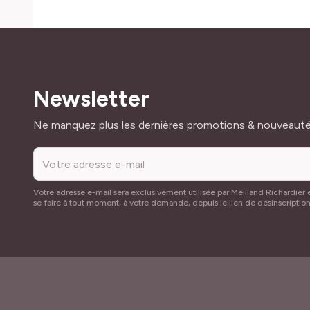
Newsletter
Adresse mail
Ne manquez plus les dernières promotions & nouveaut
Votre adresse e-mail sera exclusivement utilisée par Meilland Richardier e
se faire à tout moment, à votre demande, depuis le lien de désinscriptio