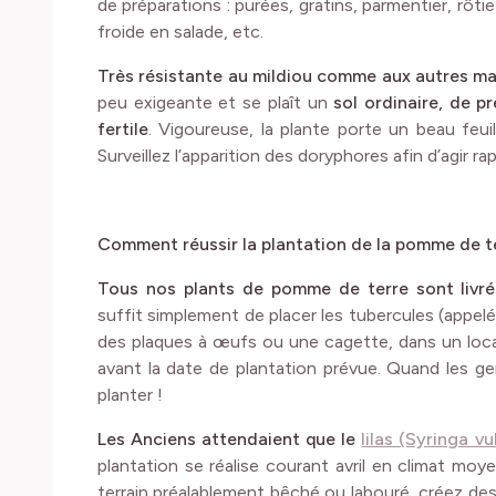
de préparations : purées, gratins, parmentier, rôtie
froide en salade, etc.
Très
résistante au mildiou comme aux autres ma
peu exigeante et se plaît un
sol ordinaire, de p
fertile
. Vigoureuse, la plante porte un beau feuil
Surveillez l’apparition des doryphores afin d’agir 
Comment réussir la plantation de la pomme de t
Tous nos plants de pomme de terre sont livr
suffit simplement de placer les tubercules (appe
des plaques à œufs ou une cagette, dans un local 
avant la date de plantation prévue. Quand les g
planter !
Les Anciens attendaient que le
lilas (Syringa vu
plantation se réalise courant avril en climat moye
terrain préalablement bêché ou labouré, créez d