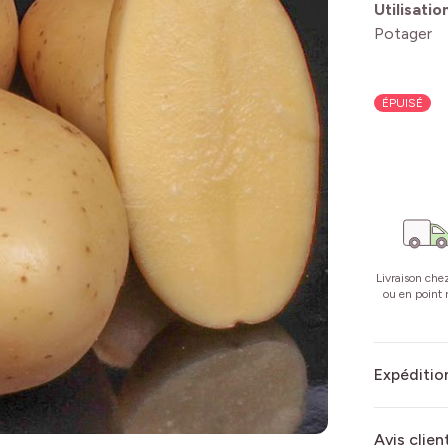
Utilisatio
Potager
ÉPUISÉ
Livraison che
ou en point r
Expédition
Avis clien