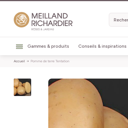
Aller au contenu
Gammes & produits
Conseils & inspirations
Accueil
Pomme de terre Tentation