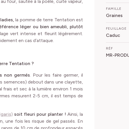
 au four, sautée à la poêle, cuite vapeur,
FAMILLE
Graines
ladies,
la pomme de terre Tentation est
référence léger ou bien ameubli, plutôt
FEUILLAGE
lage vert intense et fleurit légèrement.
Caduc
rapidement en cas d’attaque.
RÉF
MR-PRODU
erre Tentation ?
és non germés
. Pour les faire germer, il
lés semences) debout dans une clayette,
frais et sec à la lumière environ 1 mois
ermes mesurent 2-5 cm, il est temps de
lgaris)
soit fleuri pour planter !
Ainsi, la
n, une fois les risque de gel passés. En
es rangs de 10 cm de profondeur espacés