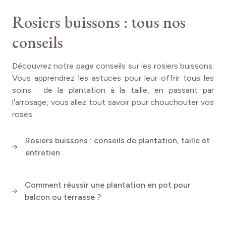
blanc de vos rosiers.
Rosiers buissons : tous nos
Habillez le pied de votre massif
avec des
vivaces basses
,
conseils
une grande diversité de plantes s’associera parfaitement
avec vos rosiers comme les
sauges
, les
asters nains
, les
phlox nains
ou encore
les
œillets nains
.
Découvrez notre page conseils sur les rosiers buissons.
Vous apprendrez les astuces pour leur offrir tous les
Les
fleurs à bulbes
peuvent également très bien
soins : de la plantation à la taille, en passant par
s’associer avec vos rosiers comme les
jacinthes
, les
l'arrosage, vous allez tout savoir pour chouchouter vos
tulipes
ou bien
les
narcisses
qui fleurissent également au
roses.
printemps.
Rosiers buissons : conseils de plantation, taille et
entretien
Faites place à la plantation
Comment réussir une plantation en pot pour
Plantez ALEXANDRE ASTIER® entre décembre et mars,
balcon ou terrasse ?
période propice aux nouvelles venues dans les jardins !
Choisissez un emplacement ensoleillé, comme le