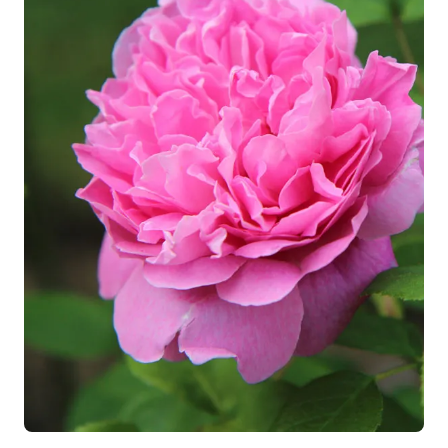
arthuriennes. Ces feuilles luisantes créent un contraste
saisissant avec les fleurs cramoisies, amplifiant l'effet
magique de ce rosier.
Créez un décor floral digne de
films
Pour créer un jardin qui rejoint l’univers d'Alexandre Astier,
associez ce rosier avec :
Créez un
massif harmonieux et rempli de douceur
en
associant le rosier ALEXANDRE ASTIER® Meilehagan
avec
d’autres rosiers de notre
collection ROMANTICA®
comme le
rosier Lady ROMANTICA ® Meiperette
et le
rosier Sophia ROMANTICA ® Meisselpier
. L’association de
ces trois rosiers transformeront votre jardin en un vrai
cocon de
douceur,
bercé par la
tendresse
du rose et du