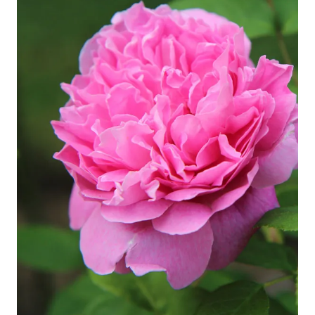
généreusement après la mise en terre et paillez pour
maintenir l'humidité.
L'entretien est simple : une taille légère en fin d'hiver
permet de maintenir sa silhouette équilibrée et favorise
de nouvelles pousses. Un apport d'engrais rosiers au
printemps stimule une floraison généreuse tout au long
de la saison.
Tous nos conseils pour cultiver vos rosiers
.
Avec quelles autres variétés
associer le rosier
MICHELANGELO® Meitelov ?
Le rosier MICHELANGELO® Meitelov s'associe
parfaitement avec des vivaces aux tons chauds comme
les
Kniphofia POCO ® Orange, Tison de Satan
ou