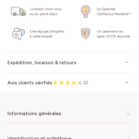
Livraison chez vous
La Garantie
ou en point relais
Confiance Meilland *
Une équipe d’experts
Un paiement en
à votre écoute
ligne 100% sécurisé
Expédition, livraison & retours
Avis clients vérifiés
22
informations générales
Le rosier MICHELANGELO® Meitelov est une véritable
identification et esthétique