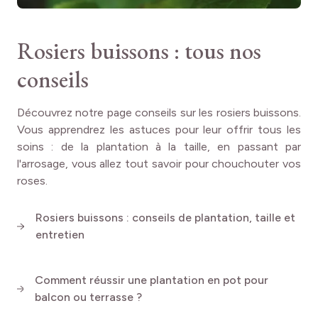
l'
Echinacea purpurea Irresistible
. Pour un contraste
saisissant, combinez-le avec des plantes pourpres
comme la
sauge
arbustive. Vous pouvez également marier
Rosiers buissons : tous nos
MICHELANGELO® Meitelov à d'autres
rosiers buissons
dans des teintes du jaune au rouge, tels que le rosier
conseils
Oriental PEACE ® Baipeace
ou le rosier
Mme A.Meilland
(Peace)
, pour créer une palette dorée éblouissante.
Découvrez notre page conseils sur les rosiers buissons.
Vous apprendrez les astuces pour leur offrir tous les
Majestueux et facile à entretenir, le rosier
soins : de la plantation à la taille, en passant par
MICHELANGELO® Meitelov est une véritable œuvre
l'arrosage, vous allez tout savoir pour chouchouter vos
d'art qui apportera lumière et élégance à vos jardins ou
roses.
terrasses. Ses roses jaunes flamboyantes, au parfum
envoûtant, feront de vos massifs de véritables tableaux
vivants. Offrez-vous ce chef-d'œuvre floral et faites de
Rosiers buissons : conseils de plantation, taille et
votre jardin un espace de grâce et de raffinement.
entretien
Comment réussir une plantation en pot pour
balcon ou terrasse ?