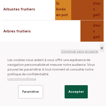
Si
(Hor
Arbustes fruitiers
livrés
s
en pot
gel)
(Hor
Arbres fruitiers
s
gel)
Marron
: idéal ;
orange
: possible
×
↪ Quels sont les avantages des plantations d'automne ?
Continuer sans accepter
Pour tout savoir, c'est par là !
Les cookies nous aident à vous offrir une expérience de
navigation personnalisée et mesurer notre audience. Vous
Retourner en
haut de cette page ⇑
pouvez les paramétrer à tout moment et consulter notre
politique de confidentialité.
Lire notre politique
Paramétrer
Accepter