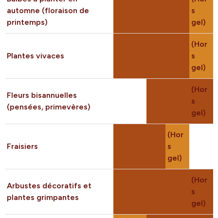
automne (floraison de
s
printemps)
gel)
(Hor
Plantes vivaces
s
gel)
(Hor
Fleurs bisannuelles
s
(pensées, primevères)
gel)
(Hor
Fraisiers
s
gel)
(Hor
Arbustes décoratifs et
s
plantes grimpantes
gel)