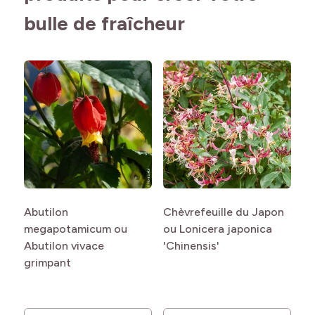
bulle de fraîcheur
Abutilon
Chèvrefeuille du Japon
e
megapotamicum ou
ou Lonicera japonica
Abutilon vivace
'Chinensis'
grimpant