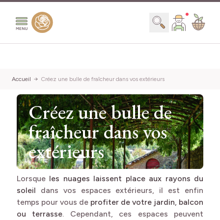
Aller au contenu
Chercher
Accueil
Créez une bulle de fraîcheur dans vos extérieurs
Créez une bulle de
fraîcheur dans vos
extérieurs
Lorsque
les nuages laissent place aux rayons du
soleil
dans vos espaces extérieurs, il est enfin
temps pour vous de
profiter de votre jardin, balcon
ou terrasse
. Cependant, ces espaces peuvent