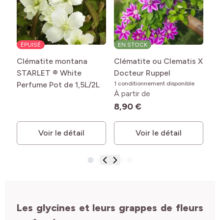
ÉPUISÉ
EN STOCK
E
Clématite montana
Clématite ou Clematis X
Cl
STARLET ® White
Docteur Ruppel
Mu
Perfume Pot de 1,5L/2L
1 conditionnement disponible
1 c
À partir de
À 
8,90 €
10
Voir le détail
Voir le détail
Les glycines et leurs grappes de fleurs