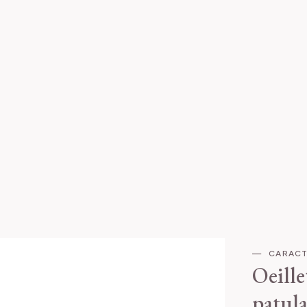
CARACT
Oeill
patul