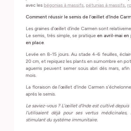
avec les
bégonias à massifs
,
pétunias à massifs
,
r
Comment réussir le semis de l’œillet d’Inde Car
Les graines d’œillet d’inde Carmen sont relativem
Le semis, très simple, se pratique
en avril-mai en
en place
.
Levée en 8-15 jours. Au stade 4-6 feuilles, éclai
20 cm, et repiquez les plants en surnombre en pot o
aguerris peuvent semer sous abri dès mars, afin 
mois.
La floraison de l’œillet d’Inde Carmen s’échelonn
après le semis.
Le saviez-vous ? L’œillet d’Inde est cultivé depui
l’utilisaient déjà pour ses vertus médicinales
stimulant du système immunitaire.