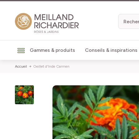
Aller au contenu
Gammes & produits
Conseils & inspirations
Accueil
Oeillet d'Inde Carmen