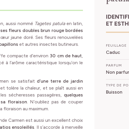
IDENTIFICATION
ET EST
men, aussi nommé
Tagetes patula
en latin,
sses fleurs doubles brun rouge bordées
cœur jaune doré. Ses fleurs renouvelées
 papillons
et autres insectes butineurs.
FEUILLAGE
Caduc
uffe compacte d’environ
30 cm de haut
,
é à l’arôme caractéristique lorsqu’on le
PARFUM
Non parfu
armen se satisfait
d’une terre de jardin
TYPE DE P
et tolère la chaleur, et se plaît aussi en
Buisson
 les sécheresses passagères,
quelques
sa floraison
. N’oubliez pas de couper
sa floraison au maximum.
d’Inde Carmen est aussi un excellent choix
atios ensoleillés
. Il s’accorde à merveille