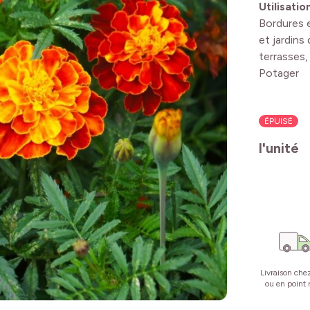
Utilisatio
Bordures e
et jardins 
terrasses,
Potager
ÉPUISÉ
l'unité
Livraison che
ou en point r