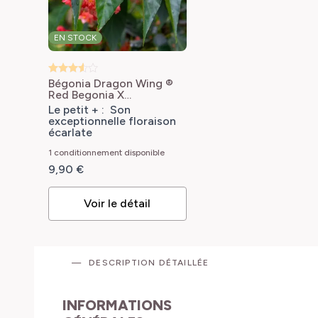
EN STOCK
Bégonia Dragon Wing ®
Red
Begonia X
semperflorens Dragon
Le petit + : Son
Wing® rouge
exceptionnelle floraison
écarlate
1 conditionnement disponible
9,90 €
Voir le détail
DESCRIPTION DÉTAILLÉE
INFORMATIONS