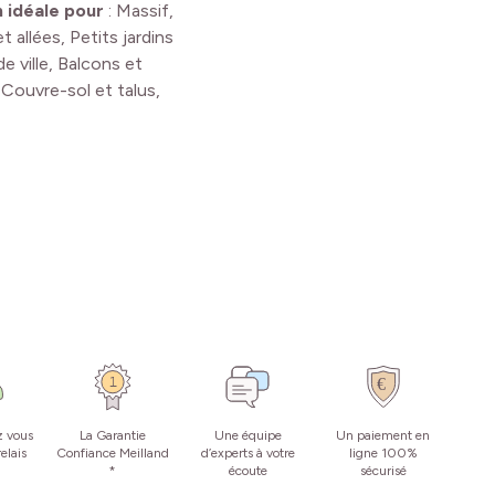
n idéale pour
:
Massif,
t allées, Petits jardins
de ville, Balcons et
 Couvre-sol et talus,
z vous
La Garantie
Une équipe
Un paiement en
elais
Confiance Meilland
d’experts à votre
ligne 100%
*
écoute
sécurisé