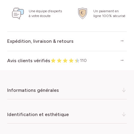
Une équipe d’experts
Un paiement en
à votre écoute
ligne 100% sécurisé
Expédition, livraison & retours
Avis clients vérifiés
110
informations générales
Osez la différence avec le
rosier buisson
EDDY
identification et esthétique
MITCHELL® ! Cet hybride de thé créé en 2008 se
démarque par des fleurs d'un graphisme étonnant. Ses
fleurs uniques associent des pétales jaune d'or éclatant