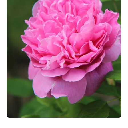
Les couleurs vives de ce rosier appellent aussi des
contrastes. Associez-le à des vivaces à floraison bleue ou
violette comme des
sauges arbustives
ou des
agapanthes
. Le choc des complémentaires sera du plus
bel effet.
Pour une composition sophistiquée, plantez ce rosier
avec des
graminées
pour un mélange audacieux !
Plantation et conseils
d'entretien
Plantez votre rosier EDDY MITCHELL®
entre décembre
et mars
, dans un emplacement
ensoleillé
et à l'abri des
vents froids. Choisissez un sol bien
drainé
,
frais
et
profond
. Évitez les sols trop humides ou trop calcaires.
Préparez le sol en mélangeant du
terreau
et du
compost
à la terre de jardin. Placez le point de greffe à 3-4 cm
sous terre. Espacez les plants de 40 à 50 cm pour leur