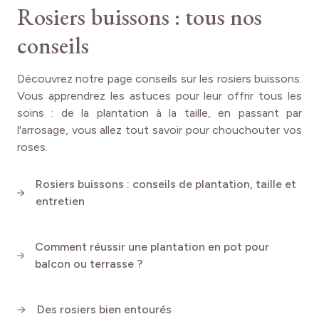
Rosiers buissons : tous nos
laisser toute la place nécessaire.
conseils
La première année, arrosez régulièrement pour favoriser
un bon enracinement. Par la suite, ce rosier rustique ne
nécessite un arrosage qu'en cas de sécheresse
Découvrez notre page conseils sur les rosiers buissons.
prolongée.
Vous apprendrez les astuces pour leur offrir tous les
soins : de la plantation à la taille, en passant par
Pour une belle floraison, apportez de l'engrais organique
l'arrosage, vous allez tout savoir pour chouchouter vos
spécial rosiers en début de saison puis éliminez
roses.
régulièrement les fleurs fanées pour stimuler la remontée.
En fin d'hiver
, taillez les branches de l'année précédente
Rosiers buissons : conseils de plantation, taille et
d'un tiers et supprimez le bois mort.
entretien
Comment réussir une plantation en pot pour
Vous l'aurez compris, le rosier EDDY MITCHELL® ne
balcon ou terrasse ?
ressemble à aucun autre ! Avec ses fleurs bicolores ultra-
graphiques, il casse les codes et apporte un look
contemporain au jardin. Une valeur sûre pour tous les
Des rosiers bien entourés
amateurs de compositions originales et affirmées.