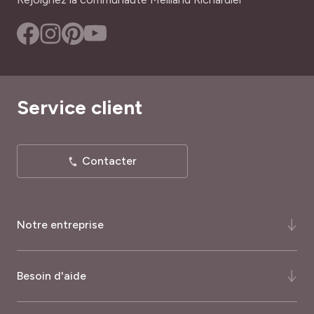
Service client
Contacter
Notre entreprise
Qui-sommes-nous ?
Besoin d'aide
Notre histoire
Notre expertise
FAQ