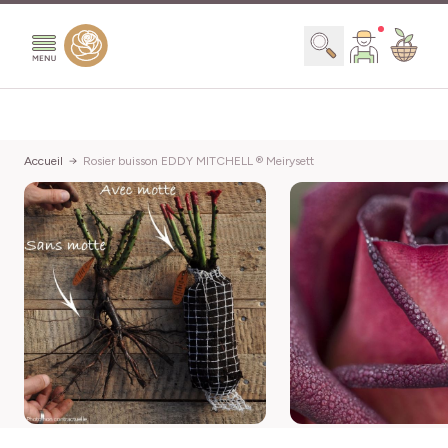
Aller au contenu
Chercher
Accueil
Rosier buisson EDDY MITCHELL ® Meirysett