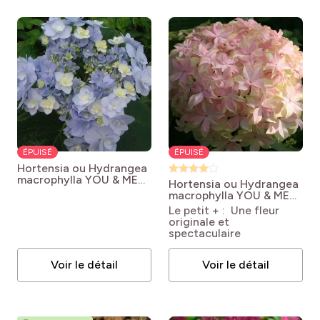
ÉPUISÉ
ÉPUISÉ
Hortensia ou Hydrangea
macrophylla YOU & ME®
Hortensia ou Hydrangea
Forever RIE 01 Bleu
macrophylla YOU & ME®
Hydrangea macrophylla
Inspire
Hydrangea
Le petit + : Une fleur
YOU & ME ® Forever 'RIE
macrophylla You & Me®
originale et
01'
'Inspire'
spectaculaire
Voir le détail
Voir le détail