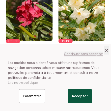
ÉPUISÉ
ÉPUISÉ
×
Laurier-rose ou Nerium
Laurier-rose ou Nerium
Continuer sans accepter
oleander Jannoch
oleander Luteum Plenum
Nerium oleander
Nerium oleander Luteum
Les cookies nous aident à vous offrir une expérience de
Jannoch
Plenum
Voir le détail
Voir le détail
navigation personnalisée et mesurer notre audience. Vous
pouvez les paramétrer à tout moment et consulter notre
politique de confidentialité.
Lire notre politique
★
NOUVEAUTÉ
Paramétrer
Accepter
Filtrer les articles