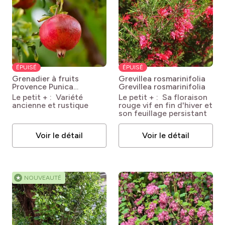
ÉPUISÉ
ÉPUISÉ
Grenadier à fruits
Grevillea rosmarinifolia
Provence
Punica
Grevillea rosmarinifolia
granatum Provence
Le petit + : Variété
Le petit + : Sa floraison
ancienne et rustique
rouge vif en fin d'hiver et
son feuillage persistant
Voir le détail
Voir le détail
★
NOUVEAUTÉ