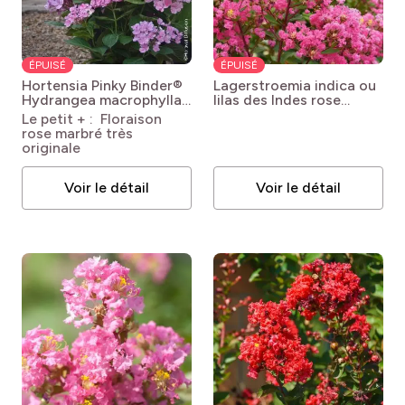
ÉPUISÉ
ÉPUISÉ
Hortensia Pinky Binder®
Lagerstroemia indica ou
Hydrangea macrophylla
lilas des Indes rose
'Pinhydrbin12' Pinky
fuchsia
Lagerstroemia
Le petit + : Floraison
Binder®
indica Rose Fuchsia
rose marbré très
originale
Voir le détail
Voir le détail