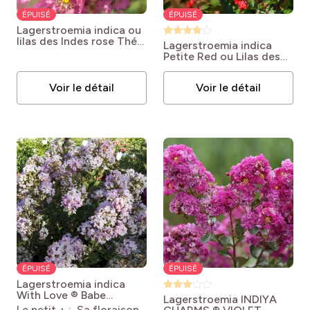
ÉPUISÉ
ÉPUISÉ
Lagerstroemia indica ou
lilas des Indes rose Thé
Lagerstroemia indica
Lagerstroemia indica
Petite Red ou Lilas des
Rose Thé
Indes
Lagerstroemia
indica 'Monimp' Petite
Voir le détail
Voir le détail
Red
ÉPUISÉ
ÉPUISÉ
Lagerstroemia indica
With Love ® Babe
Lagerstroemia INDIYA
Lagerstroemia indica
Le petit + : Sa floraison