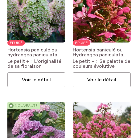
ÉPUISÉ
ÉPUISÉ
Hortensia paniculé ou
Hortensia paniculé ou
hydrangea paniculata
Hydrangea paniculata
METALICA® Renmeta
PRIM'RED® 'COUHAPRIM'
Le petit + : L'originalité
Le petit + : Sa palette de
HYDRANGEA
Hydrangea paniculata
de sa floraison
couleurs évolutive
PANICULATA
PRIM'RED® 'COUHAPRIM'
METALICA® Renmeta
Voir le détail
Voir le détail
★
NOUVEAUTÉ