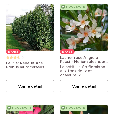
★
NOUVEAUTÉ
ÉPUISÉ
ÉPUISÉ
Laurier rose Angiolo
Pucci - Nerium oleander
Laurier Renault Ace
Nerium oleander Angiolo
Le petit + : Sa floraison
Prunus laurocerasus
Pucci
aux tons doux et
RENAULT ACE® Renlo'
chaleureux
Voir le détail
Voir le détail
★
NOUVEAUTÉ
★
NOUVEAUTÉ