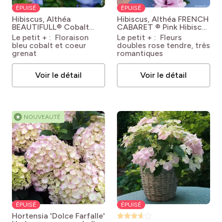
ÉPUISÉ
ÉPUISÉ
Hibiscus, Althéa
Hibiscus, Althéa FRENCH
BEAUTIFULL® Cobalt
CABARET ® Pink
Hibiscus
Hibiscus syriacus
syriacus French Cabaret
Le petit + : Floraison
Le petit + : Fleurs
'Minsybfcble17',
Pink
bleu cobalt et coeur
doubles rose tendre, très
BEAUTIFULL® Cobalt
grenat
romantiques
Voir le détail
Voir le détail
★
NOUVEAUTÉ
ÉPUISÉ
ÉPUISÉ
Hortensia 'Dolce Farfalle'