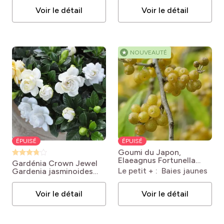
Voir le détail
Voir le détail
★
NOUVEAUTÉ
ÉPUISÉ
ÉPUISÉ
Goumi du Japon,
Elaeagnus Fortunella
Gardénia Crown Jewel
Elaeagnus umbellata
Le petit + : Baies jaunes
Gardenia jasminoides
Fortunella ®
Crown Jewel
Voir le détail
Voir le détail