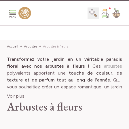
Aller au contenu
Chercher
Prix
Accueil
Arbustes
Arbustes à fleurs
Transformez votre jardin en un véritable paradis
Minimum value
Valeur maximal
0,00 €
110,99 €
floral
avec nos arbustes à fleurs !
Ces
arbustes
Largeur adulte
polyvalents apportent une
touche de couleur, de
texture et de parfum tout au long de l'année
. Que
Minimum value
Valeur maxima
1 cm
801 cm
vous souhaitiez créer un espace romantique, un jardin
Croissance
OK
439 articles
animé ou une haie élégante,
nos arbustes à fleurs sont
Voir plus
la solution parfaite
. Explorez notre vaste gamme et
Arbustes à fleurs
pro
(145)
Rapide
trouvez les variétés idéales pour égayer votre jardin et
Adapté à un style de jardin
OK
attirer les regards. Laissez-vous séduire par la beauté
419 articles
pro
(234)
Moyenne
durable et le faible entretien de ces joyaux du jardin.
pro
(190)
À l'anglaise
pro
(60)
Lente