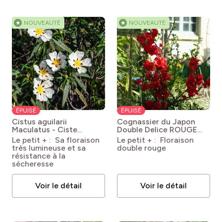
pro
(10)
Murs et clôtures
pro
(5)
Rareté
★
NOUVEAUTÉ
★
NOUVEAUTÉ
pro
(7)
Verger
pro
(5)
Se naturalise
pro
(49)
Serre
pro
(14)
L'intérieur
ÉPUISÉ
ÉPUISÉ
Cistus aguilarii
Cognassier du Japon
Maculatus - Ciste
Double Delice ROUGE
hybride
Cistus x aguilarii
BAISER®
Chaenomeles x
Le petit + : Sa floraison
Le petit + : Floraison
Maculatus
speciosa 'Mincharb13221'
très lumineuse et sa
double rouge
ROUGE BAISER®
résistance à la
sécheresse
Voir le détail
Voir le détail