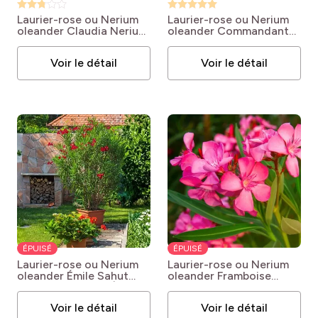
Laurier-rose ou Nerium
Laurier-rose ou Nerium
oleander Claudia
Nerium
oleander Commandant
oleander 'Claudia'
Barthélémy
Nerium
oleander Commandant
Voir le détail
Voir le détail
Barthélemy
ÉPUISÉ
ÉPUISÉ
Laurier-rose ou Nerium
Laurier-rose ou Nerium
oleander Émile Sahut
oleander Framboise
Nerium oleander 'Émile
Nerium oleander
Sahut'
‘Framboise’
Voir le détail
Voir le détail