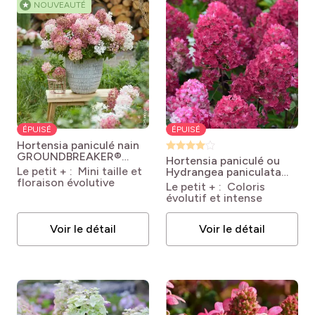
★
NOUVEAUTÉ
ÉPUISÉ
ÉPUISÉ
Hortensia paniculé nain
GROUNDBREAKER®
Hortensia paniculé ou
Blush
Hydrangea
Le petit + : Mini taille et
Hydrangea paniculata
paniculata 'LC NO21'
floraison évolutive
FRAMBOISINE® Rensam
Le petit + : Coloris
GROUNDBREAKER®
Hydrangea paniculata
évolutif et intense
BLUSH
Framboisine ® 'Rensam'
Voir le détail
Voir le détail