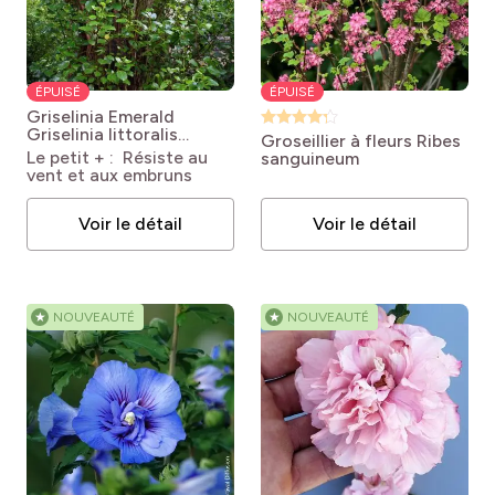
ÉPUISÉ
ÉPUISÉ
Griselinia Emerald
Griselinia littoralis
Groseillier à fleurs
Ribes
Emerald
Le petit + : Résiste au
sanguineum
vent et aux embruns
Voir le détail
Voir le détail
★
NOUVEAUTÉ
★
NOUVEAUTÉ