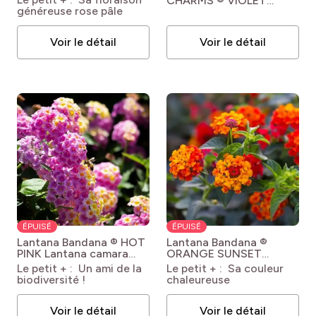
CHARMS ® VIOLET
With Love Babe
généreuse rose pâle
D'ETE ® 'Indyvio' ou lilas
('Milaperl'PBR)
des Indes violet
Lagerstroemia indica
Voir le détail
Voir le détail
Violet d'Ete® indyvio
ÉPUISÉ
ÉPUISÉ
Lantana Bandana ® HOT
Lantana Bandana ®
PINK
Lantana camara
ORANGE SUNSET
'Bant Hotpin' Bandana®
Lantana camara 'Bante
Le petit + : Un ami de la
Le petit + : Sa couleur
Hot Pink
Oransun' Bandana
biodiversité !
chaleureuse
Orange Sunset
Voir le détail
Voir le détail