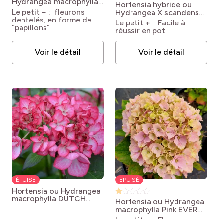
Hydrangea macrophylla
Hortensia hybride ou
Dolce Farfalle (Dolfarf)
Le petit + : fleurons
Hydrangea X scandens
dentelés, en forme de
FRENCH BOLERO®
Le petit + : Facile à
“papillons”
Hydrangea macrophylla
réussir en pot
x scandens French
Bolero®
Voir le détail
Voir le détail
ÉPUISÉ
ÉPUISÉ
Hortensia ou Hydrangea
macrophylla DUTCH
Hortensia ou Hydrangea
LADIES® Salsa Sidsalimp
macrophylla Pink EVER
Hydrangea macrophylla
BELLES® Hokomaplico