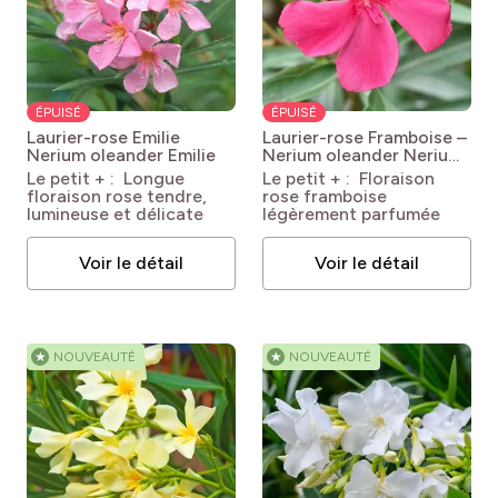
ÉPUISÉ
ÉPUISÉ
Laurier-rose Emilie
Laurier-rose Framboise –
Nerium oleander Emilie
Nerium oleander
Nerium
oleander Framboise
Le petit + : Longue
Le petit + : Floraison
floraison rose tendre,
rose framboise
lumineuse et délicate
légèrement parfumée
Voir le détail
Voir le détail
★
NOUVEAUTÉ
★
NOUVEAUTÉ