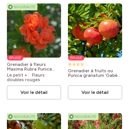
★
NOUVEAUTÉ
ÉPUISÉ
ÉPUISÉ
Grenadier à fleurs
Maxima Rubra
Punica
Grenadier à fruits ou
granatum Maxima Rubra
Le petit + : Fleurs
Punica granatum ‘Gabès’
doubles rouges
Punica granatum Gabès
Voir le détail
Voir le détail
★
NOUVEAUTÉ
★
NOUVEAUTÉ