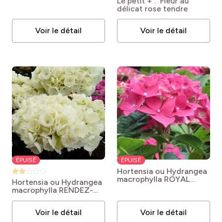
Le petit + : Fleur au
DUTCH LADIES ® Salsa
Hydrangea macrophylla
délicat rose tendre
'Sidsalimp'
Pink EVER BELLES ®
Hokomaplico
Voir le détail
Voir le détail
ÉPUISÉ
ÉPUISÉ
Hortensia ou Hydrangea
macrophylla ROYAL
Hortensia ou Hydrangea
RED® Hbarore
macrophylla RENDEZ-
Hydrangea macrophylla
VOUS® ANGELIQUE®
ROYAL RED ® ‘Hbarore’
Hydrangea macrophylla
Voir le détail
Voir le détail
RENDEZ-VOUS ®
ANGELIQUE ®