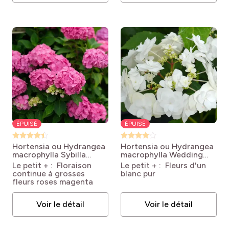
ÉPUISÉ
ÉPUISÉ
Hortensia ou Hydrangea
Hortensia ou Hydrangea
macrophylla Sybilla
macrophylla Wedding
Hydrangea macrophylla
Gown cov
Hydrangea
Le petit + : Floraison
Le petit + : Fleurs d'un
'Sybilla'
macrophylla Wedding
continue à grosses
blanc pur
Gown
fleurs roses magenta
Voir le détail
Voir le détail