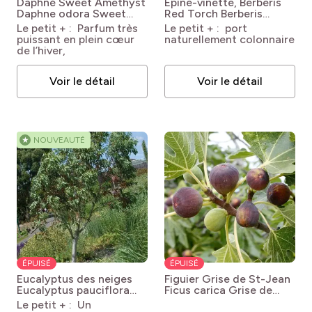
Daphné Sweet Amethyst
Epine-vinette, Berberis
Daphne odora Sweet
Red Torch
Berberis
Amethyst PBR EU 52705
thunbergii 'Red Torch'
Le petit + : Parfum très
Le petit + : port
puissant en plein cœur
naturellement colonnaire
de l’hiver,
Voir le détail
Voir le détail
★
NOUVEAUTÉ
ÉPUISÉ
ÉPUISÉ
Eucalyptus des neiges
Figuier Grise de St-Jean
Eucalyptus pauciflora
Ficus carica Grise de
subsp. niphophila
Saint Jean
Le petit + : Un