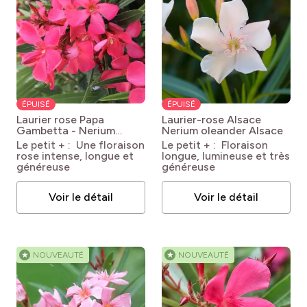
ÉPUISÉ
ÉPUISÉ
Laurier rose Papa
Laurier-rose Alsace
Gambetta - Nerium
Nerium oleander Alsace
oleander
Nerium
Le petit + : Une floraison
Le petit + : Floraison
oleander Papa Gambetta
rose intense, longue et
longue, lumineuse et très
généreuse
généreuse
Voir le détail
Voir le détail
★
NOUVEAUTÉ
★
NOUVEAUTÉ