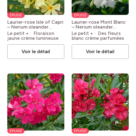
ÉPUISÉ
ÉPUISÉ
Laurier-rose Isle of Capri
Laurier-rose Mont Blanc
– Nerium oleander
– Nerium oleander
Nerium oleander Isle of
Nerium oleander Mont
Le petit + : Floraison
Le petit + : Des fleurs
Capri
Blanc
jaune crème lumineuse
blanc crème parfumées
Voir le détail
Voir le détail
ÉPUISÉ
ÉPUISÉ