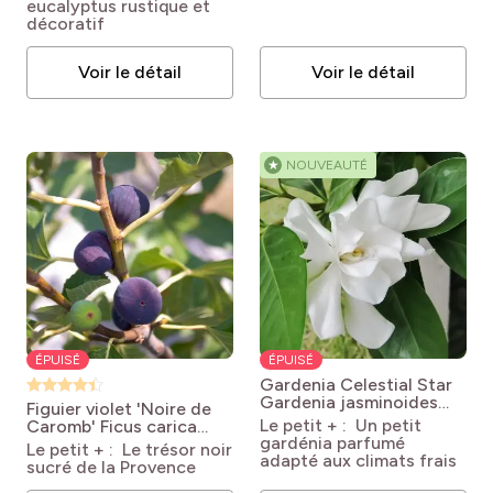
eucalyptus rustique et
décoratif
Voir le détail
Voir le détail
★
NOUVEAUTÉ
ÉPUISÉ
ÉPUISÉ
Gardenia Celestial Star
Gardenia jasminoides
Figuier violet 'Noire de
'PS-2013-4' CELESTIAL
Le petit + : Un petit
Caromb'
Ficus carica
STAR®
gardénia parfumé
Noire de Caromb
Le petit + : Le trésor noir
adapté aux climats frais
sucré de la Provence