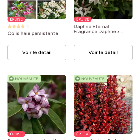
ÉPUISÉ
ÉPUISÉ
Daphné Eternal
Fragrance
Daphne x
Colis haie persistante
transatlantica Eternal
Fragrance® 'Blafra'
Voir le détail
Voir le détail
★
NOUVEAUTÉ
★
NOUVEAUTÉ
ÉPUISÉ
ÉPUISÉ