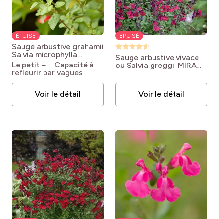
ÉPUISÉ
ÉPUISÉ
Sauge arbustive grahamii
Salvia microphylla
Sauge arbustive vivace
grahamii
Le petit + : Capacité à
ou Salvia greggii MIRAGE
refleurir par vagues
TM Burgundy
Salvia
greggii MIRAGE TM
Burgundy
Voir le détail
Voir le détail