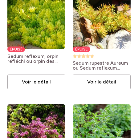
ÉPUISÉ
ÉPUISÉ
Sedum reflexum, orpin
réfléchi ou orpin des
Sedum rupestre Aureum
rochers
Sedum reflexum
ou Sedum reflexum
Aureum
Sedum rupestre
‘Aureum’
Voir le détail
Voir le détail