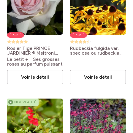
pro
(22)
Isolé
pro
(16)
Fleurs coupées
pro
(37)
Petits jardins et jardins de ville
ÉPUISÉ
ÉPUISÉ
pro
(107)
Balcons et terrasses
Rosier Tige PRINCE
Rudbeckia fulgida var.
JARDINIER ® Meitroni
speciosa ou rudbeckia
pro
(17)
Haies
Rosa X hybrida PRINCE
jaune
Rudbeckia fulgida
Le petit + : Ses grosses
JARDINIER® 'Meitroni'
var. speciosa
roses au parfum puissant
pro
(82)
Couvre-sol et talus
Voir le détail
Voir le détail
pro
(1)
Murs et clôtures
pro
(25)
Potager
★
NOUVEAUTÉ
pro
(2)
Serre