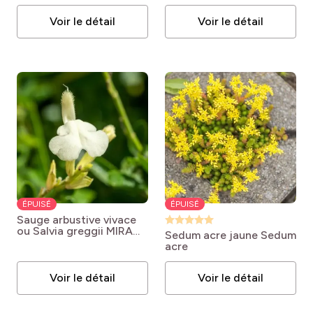
TM Violet
Salvia greggii
Pink
MIRAGE TM Violet
Voir le détail
Voir le détail
ÉPUISÉ
ÉPUISÉ
Sauge arbustive vivace
ou Salvia greggii MIRAGE
Sedum acre jaune
Sedum
TM White
Salvia greggii
acre
MIRAGE TM White
Voir le détail
Voir le détail