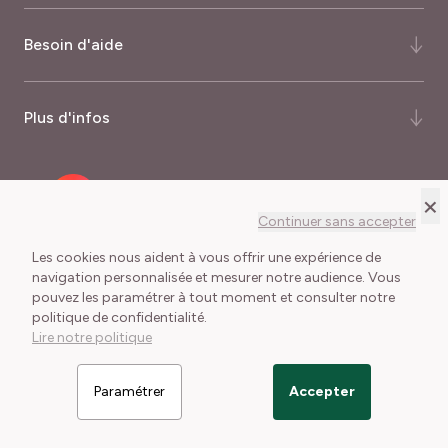
Qui-sommes-nous ?
Besoin d'aide
Notre histoire
Notre expertise
FAQ
Plus d'infos
Certifications et récompenses
Comment commander ?
Palmarès du magazine Capital
Quand commander ?
Nos garanties
×
Recrutement
Mode de livraison
Programme fidélité
Continuer sans accepter
Meilland International
Frais de port
Journalistes
Les cookies nous aident à vous offrir une expérience de
Délais de livraison
navigation personnalisée et mesurer notre audience. Vous
pouvez les paramétrer à tout moment et consulter notre
Conditions Générales de Vente
Mentions légales
Lexique du jardinier
politique de confidentialité.
Cookies et collecte des données
Lire notre politique
Paramétrer
Accepter
Filtrer les articles