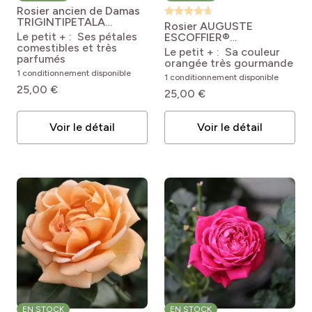
Rosier ancien de Damas
TRIGINTIPETALA
Rosier AUGUSTE
Kanzanlik (1689)
Rosa x
Le petit + : Ses pétales
ESCOFFIER®
damascena 'Kazanlik'
comestibles et très
Meizasmyne
Rosa
Le petit + : Sa couleur
TRIGINTIPETALA
parfumés
Auguste Escoffier®
orangée très gourmande
'Meizasmyne'
1 conditionnement disponible
1 conditionnement disponible
25,00 €
25,00 €
Voir le détail
Voir le détail
EN STOCK
EN STOCK