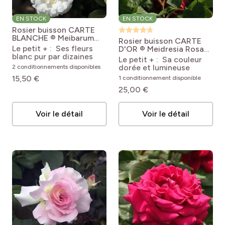
EN STOCK
EN STOCK
Rosier buisson CARTE
BLANCHE ® Meibarum
Rosier buisson CARTE
Rosa 'Meibarum' CARTE
Le petit + : Ses fleurs
D'OR ® Meidresia
Rosa
BLANCHE®
blanc pur par dizaines
'Meidresia' CARTE
Le petit + : Sa couleur
D'OR®
dorée et lumineuse
2 conditionnements disponibles
15,50 €
1 conditionnement disponible
25,00 €
Voir le détail
Voir le détail