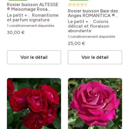
Rosier buisson ALTESSE
® Meisomage
Rosa
Rosier buisson Baie des
'Meisomage' ALTESSE®
Le petit + : Romantisme
Anges ROMANTICA ®
et parfum signature
Radprov
Rosa 'Radprov'
Le petit + : Coloris
BAIE DES ANGES®
délicat et floraison
1 conditionnement disponible
abondante
30,00 €
1 conditionnement disponible
25,00 €
Voir le détail
Voir le détail