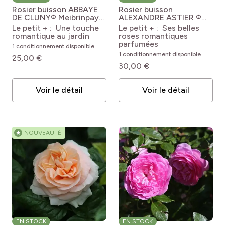
Rosier buisson ABBAYE
Rosier buisson
DE CLUNY® Meibrinpay
ALEXANDRE ASTIER ®
Rosa Abbaye de Cluny®
Meilehagan
Rosa
Le petit + : Une touche
Le petit + : Ses belles
'Meibrinpay'
'Meilehagan' ALEXANDRE
romantique au jardin
roses romantiques
ASTIER®
parfumées
1 conditionnement disponible
1 conditionnement disponible
25,00 €
30,00 €
Voir le détail
Voir le détail
★
NOUVEAUTÉ
EN STOCK
EN STOCK