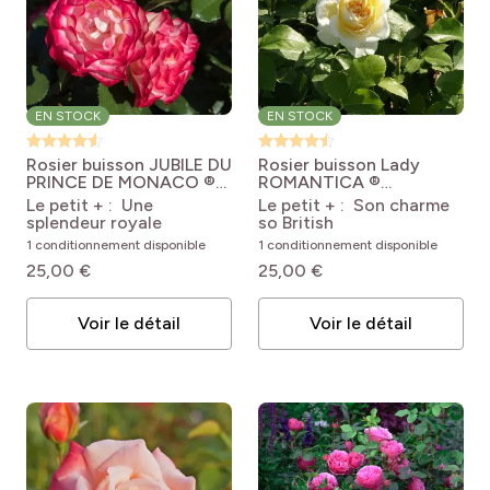
EN STOCK
EN STOCK
Rosier buisson JUBILE DU
Rosier buisson Lady
PRINCE DE MONACO ®
ROMANTICA ®
Meisponge
Rosa x
Meiperette
Rosa
Le petit + : Une
Le petit + : Son charme
floribunda Jubilé du
'Meiperette' LADY
splendeur royale
so British
Prince de Monaco
ROMANTICA®
1 conditionnement disponible
1 conditionnement disponible
'Meisponge'
25,00 €
25,00 €
Voir le détail
Voir le détail