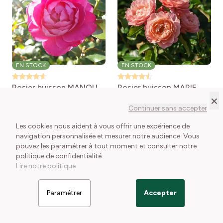
EN STOCK
EN STOCK
Rosier buisson MANOU
Rosier buisson MARIE
MEILLAND ® Meitulimon
CURIE ® Meilomit
Rosa x
×
Rosa 'Meitulimon'
floribunda Marie Curie®
Le petit + : Un grand
Le petit + : Sa ravissante
Continuer sans accepter
MANOU MEILLAND®
Meilomit
classique de la maison
couleur pastel
Meilland
1 conditionnement disponible
Les cookies nous aident à vous offrir une expérience de
1 conditionnement disponible
18,50 €
navigation personnalisée et mesurer notre audience. Vous
25,00 €
pouvez les paramétrer à tout moment et consulter notre
politique de confidentialité.
Lire notre politique
Voir le détail
Voir le détail
Paramétrer
Accepter
Filtrer les articles