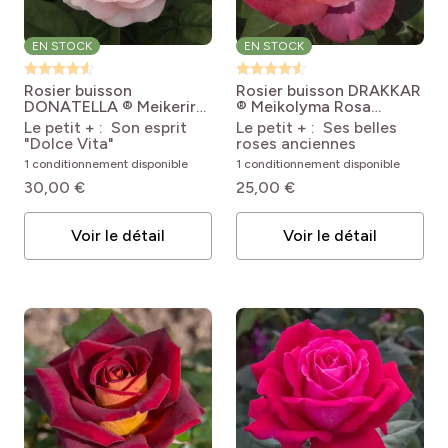
EN STOCK
EN STOCK
Rosier buisson
Rosier buisson DRAKKAR
DONATELLA ® Meikerira
® Meikolyma
Rosa
Rosa 'Meikerira'
'Meikolyma' DRAKKAR®
Le petit + : Son esprit
Le petit + : Ses belles
DONATELLA®
"Dolce Vita"
roses anciennes
1 conditionnement disponible
1 conditionnement disponible
30,00 €
25,00 €
Voir le détail
Voir le détail