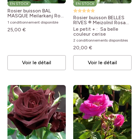
EN STOCK
EN STOCK
Rosier buisson BAL
MASQUE Meilarkanj
Rosa
Rosier buisson BELLES
'Meilarkanj' BAL
RIVES ® Meizolnil
Rosa
1 conditionnement disponible
MASQUÉ®
Belles Rives® 'Meizolnil'
Le petit + : Sa belle
25,00 €
couleur cerise
2 conditionnements disponibles
20,00 €
Voir le détail
Voir le détail