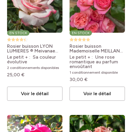
EN STOCK
EN STOCK
Rosier buisson LYON
Rosier buisson
LUMIERES ® Meivanae
Mademoiselle MEILLAND
Rosa Lyon Lumières
® Meinostair
Rosa
Le petit + : Sa couleur
Le petit + : Une rose
'Meivanae'
'Meinostair'
évolutive
romantique au parfum
MADEMOISELLE
envoûtant
2 conditionnements disponibles
MEILLAND®
1 conditionnement disponible
25,00 €
30,00 €
Voir le détail
Voir le détail