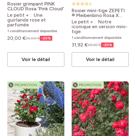
Rosier grimpant PINK
CLOUD
Rosa 'Pink Cloud'
Rosier mini-tige ZEPETI
Le petit + : Une
® Meibenbino
Rosa X
guirlande rose et
hybrida ZEPETI ®
Le petit + : Notre
parfumée
Meibenbino
iconique en version mini-
tige
1 conditionnement disponible
20,00 €
1 conditionnement disponible
25,00 €
-
20
%
31,92 €
39,90 €
-
20
%
Voir le détail
Voir le détail
%
PROMOTION
%
PROMOTION