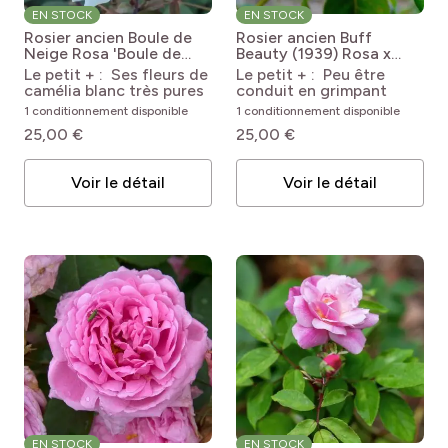
EN STOCK
EN STOCK
Rosier ancien Boule de
Rosier ancien Buff
Neige
Rosa 'Boule de
Beauty (1939)
Rosa x
Neige'
moschata 'Buff Beauty'
Le petit + : Ses fleurs de
Le petit + : Peu être
camélia blanc très pures
conduit en grimpant
1 conditionnement disponible
1 conditionnement disponible
25,00 €
25,00 €
Voir le détail
Voir le détail
EN STOCK
EN STOCK