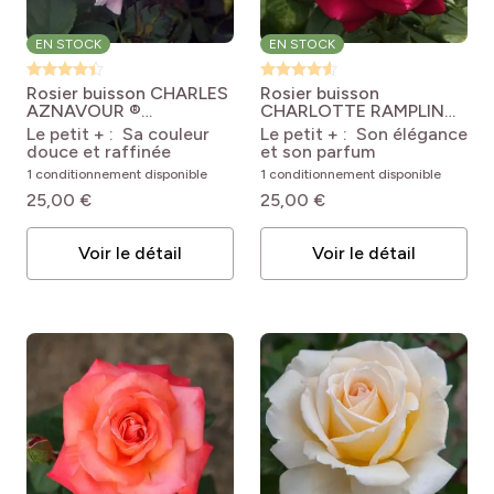
EN STOCK
EN STOCK
Rosier buisson CHARLES
Rosier buisson
AZNAVOUR ®
CHARLOTTE RAMPLING
Meibeausai
Rosa
® Meihirvin
Rosa
Le petit + : Sa couleur
Le petit + : Son élégance
'Meibeausai' CHARLES
'Meihirvin' CHARLOTTE
douce et raffinée
et son parfum
AZNAVOUR®
RAMPLING®
1 conditionnement disponible
1 conditionnement disponible
25,00 €
25,00 €
Voir le détail
Voir le détail