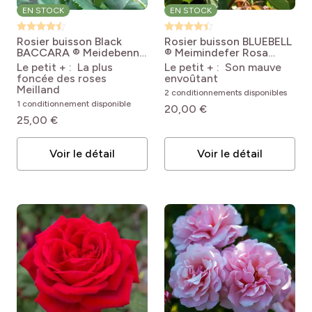
EN STOCK
EN STOCK
Rosier buisson Black
Rosier buisson BLUEBELL
BACCARA ® Meidebenne
® Meimindefer
Rosa
Rosa Black Baccara®
Bluebell 'Meimindefer'
Le petit + : La plus
Le petit + : Son mauve
'Meidebenne'
foncée des roses
envoûtant
Meilland
2 conditionnements disponibles
1 conditionnement disponible
20,00 €
25,00 €
Voir le détail
Voir le détail