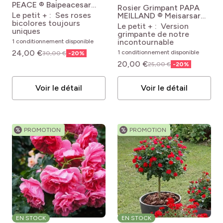
PEACE ® Baipeacesar
Rosier Grimpant PAPA
Rosa 'Baipeacesar' GPT
Le petit + : Ses roses
MEILLAND ® Meisarsar
ORIENTAL PEACE®
bicolores toujours
Rosa X hybrida Gpt PAPA
Le petit + : Version
uniques
MEILLAND® 'Meisarsar'
grimpante de notre
incontournable
1 conditionnement disponible
24,00 €
1 conditionnement disponible
30,00 €
-
20
%
20,00 €
25,00 €
-
20
%
Voir le détail
Voir le détail
%
PROMOTION
%
PROMOTION
EN STOCK
EN STOCK