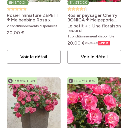
EN STOCK
EN STOCK
Rosier miniature ZEPETI
Rosier paysager Cherry
® Meibenbino
Rosa x
BONICA ® Meipeporia
polyantha Zepeti ®
Rosa x polyantha Cherry
Le petit + : Une floraison
2 conditionnements disponibles
Meibenbino
Bonica 'Meipeporia'
record
20,00 €
1 conditionnement disponible
20,00 €
25,00 €
-
20
%
Voir le détail
Voir le détail
%
PROMOTION
%
PROMOTION