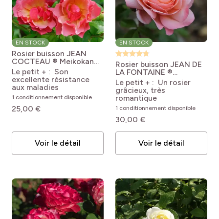
EN STOCK
EN STOCK
Rosier buisson JEAN
COCTEAU ® Meikokan
Rosier buisson JEAN DE
Rosa 'Meikokan' JEAN
Le petit + : Son
LA FONTAINE ®
COCTEAU®
excellente résistance
Meiffable
Rosa Jean de
Le petit + : Un rosier
aux maladies
la Fontaine® 'Meiffable'
grâcieux, très
romantique
1 conditionnement disponible
25,00 €
1 conditionnement disponible
30,00 €
Voir le détail
Voir le détail