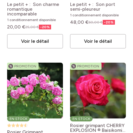
Meisselpier
Rosa
® Meiswetdom
Rosa
Le petit + : Son charme
Le petit + : Son port
pro
(1)
L'intérieur
'Meisselpier' SOPHIA
Sweet DRIFT ®
romantique
semi-pleureur
ROMANTICA®
Meiswetdom
incomparable
1 conditionnement disponible
1 conditionnement disponible
48,00 €
60,00 €
-
20
%
20,00 €
25,00 €
-
20
%
Voir le détail
Voir le détail
%
PROMOTION
%
PROMOTION
EN STOCK
EN STOCK
Rosier grimpant CHERRY
EXPLOSION ® Baisikomik
Rosier Grimpant