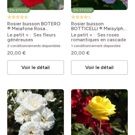
EN STOCK
EN STOCK
Rosier buisson BOTERO
Rosier buisson
® Meiafone
Rosa
BOTTICELLI ® Meisylpho
Botero® 'Meiafone'
Rosa Botticelli®
Le petit + : Ses fleurs
Le petit + : Ses roses
'Meisylpho'
généreuses
romantiques en cascade
2 conditionnements disponibles
1 conditionnement disponible
20,00 €
20,00 €
Voir le détail
Voir le détail