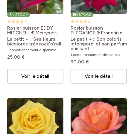
EN STOCK
EN STOCK
Rosier buisson EDDY
Rosier buisson
MITCHELL ® Meirysett
ELEGANCE ® Française
Rosa Eddy Mitchell®
Meithatie
Rosa Elégance
Le petit + : Ses fleurs
Le petit + : Son coloris
'Meirysett'
Française® 'Meithatie'
bicolores très rock'n'roll
intemporel et son parfum
puissant
1 conditionnement disponible
1 conditionnement disponible
25,00 €
30,00 €
Voir le détail
Voir le détail