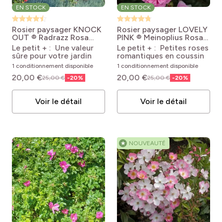
EN STOCK
EN STOCK
Rosier paysager KNOCK
Rosier paysager LOVELY
OUT ® Radrazz
Rosa
PINK ® Meinoplius
Rosa
Knock Out® 'Radrazz'
'Meinoplius' LOVELY
Le petit + : Une valeur
Le petit + : Petites roses
PINK®
sûre pour votre jardin
romantiques en coussin
1 conditionnement disponible
1 conditionnement disponible
20,00 €
20,00 €
25,00 €
-
20
%
25,00 €
-
20
%
Voir le détail
Voir le détail
★
NOUVEAUTÉ