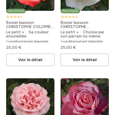
EN STOCK
EN STOCK
Rosier buisson
Rosier buisson
CHRISTOPHE COLOMB ®
CHRISTOPHE
Meironsse
Rosa
DECHAVANNE ®
Le petit + : Sa couleur
Le petit + : Choisie par
'Meironsse' CHRISTOPHE
Meibarbaru
Rosa
ensoleillée
son parrain lui-même
COLOMB®
'Meibarbaru'
1 conditionnement disponible
1 conditionnement disponible
CHRISTOPHE
DECHAVANNE®
25,00 €
25,00 €
Voir le détail
Voir le détail