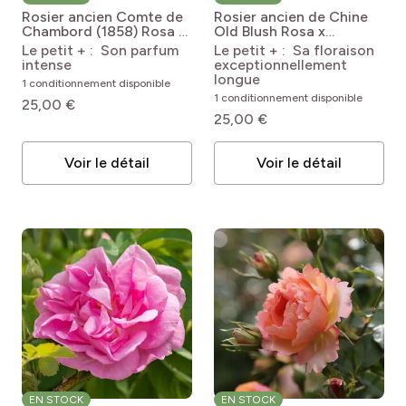
Rosier ancien Comte de
Rosier ancien de Chine
Chambord (1858)
Rosa x
Old Blush
Rosa x
Portland 'Comte de
chinensis Old Blush (Pink
Le petit + : Son parfum
Le petit + : Sa floraison
Chambord'
China, Parsons)
intense
exceptionnellement
longue
1 conditionnement disponible
1 conditionnement disponible
25,00 €
25,00 €
Voir le détail
Voir le détail
EN STOCK
EN STOCK