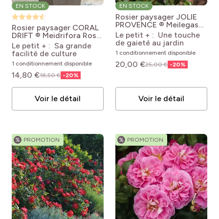
EN STOCK
EN STOCK
Rosier paysager JOLIE
PROVENCE ® Meilegase
Rosier paysager CORAL
Rosa x floribunda Street
Le petit + : Une touche
DRIFT ® Meidrifora
Rosa
Colors® Jolie Provence®
de gaieté au jardin
'Meidrifora' CORAL
Le petit + : Sa grande
'Meilegase'
DRIFT®
facilité de culture
1 conditionnement disponible
20,00 €
1 conditionnement disponible
25,00 €
-
20
%
14,80 €
18,50 €
-
20
%
Voir le détail
Voir le détail
%
PROMOTION
%
PROMOTION