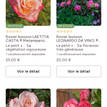
EN STOCK
EN STOCK
Rosier buisson LAETITIA
Rosier buisson
CASTA ® Meilampario
LEONARDO DA VINCI ®
Rosa Laeticia Casta®
Meideauri
Rosa x
Le petit + : Sa
Le petit + : Sa floraison
'Meilampario'
floribunda Leonardo Da
végétation vigoureuse
très généreuse
Vinci® Meideauri
1 conditionnement disponible
1 conditionnement disponible
25,00 €
20,00 €
Voir le détail
Voir le détail