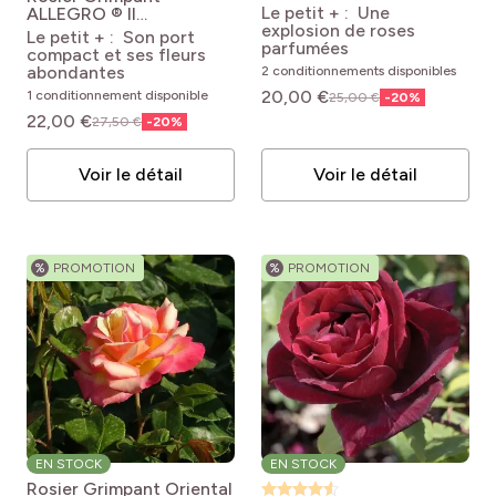
Rosa 'Baisikomik'
Le petit + : Une
ALLEGRO ® II
CHERRY EXPLOSION®
explosion de roses
Meileodevin
Rosa Allegro
Le petit + : Son port
parfumées
® 'Meileodevin'
compact et ses fleurs
abondantes
2 conditionnements disponibles
20,00 €
1 conditionnement disponible
25,00 €
-
20
%
22,00 €
27,50 €
-
20
%
Voir le détail
Voir le détail
%
PROMOTION
%
PROMOTION
EN STOCK
EN STOCK
Rosier Grimpant Oriental