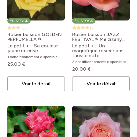
EN STOCK
EN STOCK
Rosier buisson GOLDEN
Rosier buisson JAZZ
PERFUMELLA ®
FESTIVAL ® Meizizany
Meifazeda
Rosa
Rosa Jazz Festival
Le petit + : Sa couleur
Le petit + : Un
'Meifazeda' GOLDEN
'Meizizany'
jaune intense
magnifique rosier sans
PERFUMELLA® /
fausse note
1 conditionnement disponible
NICOLAS HULOT®
2 conditionnements disponibles
25,00 €
20,00 €
Voir le détail
Voir le détail