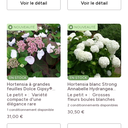
Voir le détail
Voir le détail
★
NOUVEAUTÉ
★
NOUVEAUTÉ
EN STOCK
EN STOCK
Hortensia à grandes
Hortensia blanc Strong
feuilles Dolce Gipsy®
Annabelle
Hydrangea
Hydrangea macrophylla
arborescens Strong
Le petit + : Variété
Le petit + : Grosses
Dolce Gipsy® (Dolgip)
Annabelle®
compacte d'une
fleurs boules blanches
élégance rare
2 conditionnements disponibles
1 conditionnement disponible
30,50 €
31,00 €