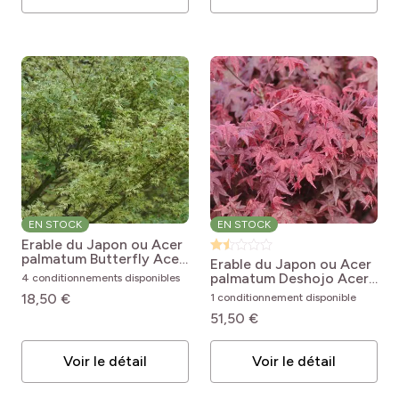
EN STOCK
EN STOCK
Erable du Japon ou Acer
palmatum Butterfly
Acer
Erable du Japon ou Acer
palmatum Butterfly
palmatum Deshojo
Acer
4 conditionnements disponibles
palmatum Deshojo
18,50 €
1 conditionnement disponible
51,50 €
Voir le détail
Voir le détail