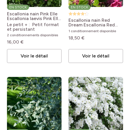
EN STOCK
EN STOCK
Escallonia nain Pink Elle
Escallonia laevis Pink Elle
Escallonia nain Red
Lades
Le petit + : Petit format
Dream
Escallonia Red
et persistant
Dream
1 conditionnement disponible
2 conditionnements disponibles
18,50 €
16,00 €
Voir le détail
Voir le détail