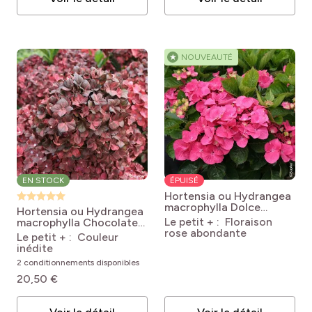
★
NOUVEAUTÉ
EN STOCK
ÉPUISÉ
Hortensia ou Hydrangea
macrophylla Dolce
Hortensia ou Hydrangea
Fragola
Hydrangea
Le petit + : Floraison
macrophylla Chocolate
macrophylla Dolce
rose abondante
EVER BELLES®
Le petit + : Couleur
Fragola (Dolfrag)
Hokomachoko
inédite
Hydrangea macrophylla
2 conditionnements disponibles
Chocolate EVER BELLES
'Hokomachoko'
20,50 €