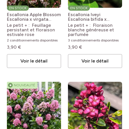
EN STOCK
EN STOCK
Escallonia Apple Blossom
Escallonia Iveyi
Escallonia x virgata
Escallonia bifida x
Apple Blossom
exoniensis Iveyi
Le petit + : Feuillage
Le petit + : Floraison
persistant et floraison
blanche généreuse et
estivale rose
parfumée
2 conditionnements disponibles
3 conditionnements disponibles
3,90 €
3,90 €
Voir le détail
Voir le détail
★
NOUVEAUTÉ