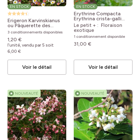
EN STOCK
EN STOCK
Erythrine Compacta
Erythrina crista-galli
Erigeron Karvinskianus
Compacta
Le petit + : Floraison
ou Pâquerette des
exotique
murailles
Erigeron
3 conditionnements disponibles
karvinskianus
1 conditionnement disponible
1,20 €
31,00 €
l'unité, vendu par 5 soit
6,00 €
Voir le détail
Voir le détail
★
NOUVEAUTÉ
★
NOUVEAUTÉ