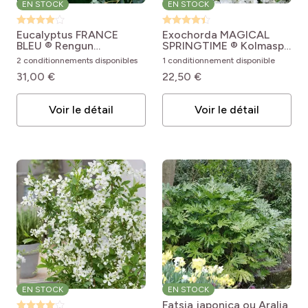
EN STOCK
EN STOCK
Eucalyptus FRANCE
Exochorda MAGICAL
BLEU ® Rengun
SPRINGTIME ® Kolmaspri
Eucalyptus gunnii France
Exochorda racemosa
2 conditionnements disponibles
1 conditionnement disponible
Bleu® Rengun
Magical Springtime ®
31,00 €
22,50 €
('Kolmaspri')
Voir le détail
Voir le détail
EN STOCK
EN STOCK
Fatsia japonica ou Aralia