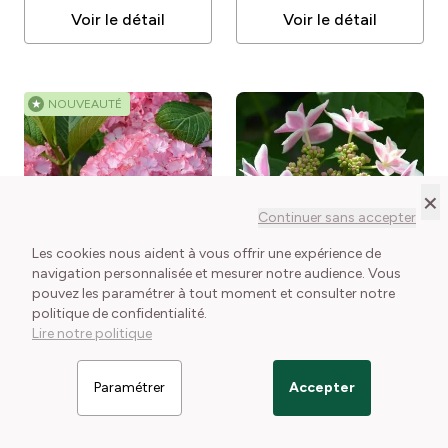
Voir le détail
Voir le détail
★
NOUVEAUTÉ
×
Continuer sans accepter
Les cookies nous aident à vous offrir une expérience de
navigation personnalisée et mesurer notre audience. Vous
EN STOCK
EN STOCK
pouvez les paramétrer à tout moment et consulter notre
Hortensia ou Hydrangea
politique de confidentialité.
macrophylla So Long
Hortensia ou Hydrangea
Lire notre politique
Sunny
Hydrangea
Le petit + : Floraison
macrophylla STAR
macrophylla So Long
frisottée à la couleur
GAZER® Kompeito
1 conditionnement disponible
Sunny
évolutive
Hydrangea macrophylla
34,00 €
Paramétrer
Accepter
Stargazer® 'Kompeito'
Filtrer les articles
1 conditionnement disponible
16,00 €