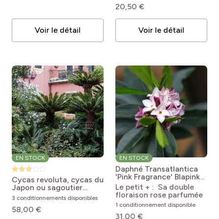
20,50 €
pro
(67)
Serre
pro
(30)
L'intérieur
Voir le détail
Voir le détail
EN STOCK
EN STOCK
Daphné Transatlantica
'Pink Fragrance' Blapink
Cycas revoluta, cycas du
Daphne x transatlantica
Le petit + : Sa double
Japon ou sagoutier
Pink Fragrance® 'Blapink'
floraison rose parfumée
Cycas revoluta
3 conditionnements disponibles
1 conditionnement disponible
58,00 €
31,00 €