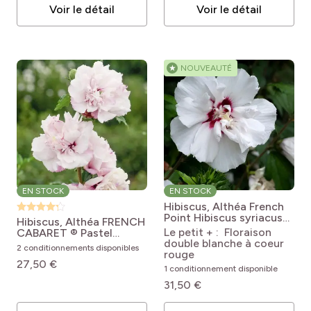
Voir le détail
Voir le détail
★
NOUVEAUTÉ
EN STOCK
EN STOCK
Hibiscus, Althéa French
Point
Hibiscus syriacus
Hibiscus, Althéa FRENCH
French point
Le petit + : Floraison
CABARET ® Pastel
double blanche à coeur
Hibiscus syriacus French
2 conditionnements disponibles
rouge
Cabaret® Pastel
27,50 €
'Mindoub1'
1 conditionnement disponible
31,50 €