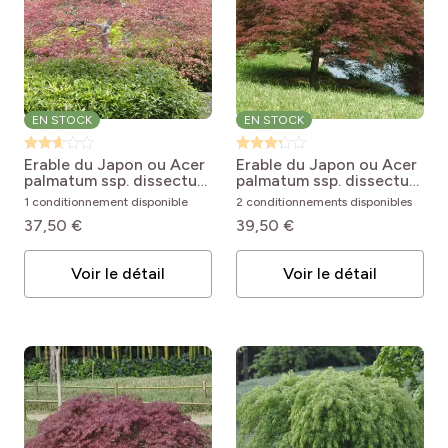
EN STOCK
EN STOCK
Erable du Japon ou Acer
Erable du Japon ou Acer
palmatum ssp. dissectum
palmatum ssp. dissectum
Crimson Queen
Acer
Garnet
Acer palmatum
1 conditionnement disponible
2 conditionnements disponibles
palmatum var. dissectum
Dissectum Garnet
37,50 €
39,50 €
Crimson Queen
Voir le détail
Voir le détail