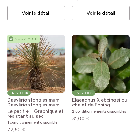
Voir le détail
Voir le détail
★
NOUVEAUTÉ
EN STOCK
EN STOCK
Dasylirion longissimum
Elaeagnus X ebbingei ou
Dasylirion longissimum
chalef de Ebbing
Elaeagnus ebbingei
Le petit + : Graphique et
2 conditionnements disponibles
résistant au sec
31,00 €
1 conditionnement disponible
77,50 €