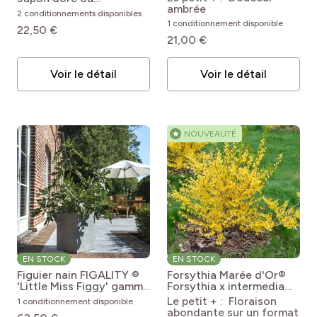
ambrée
Chamaecyparis obtusa
2 conditionnements disponibles
‘Aurora’
Chamaecyparis
1 conditionnement disponible
22,50 €
obtusa Aurora
21,00 €
Voir le détail
Voir le détail
★
NOUVEAUTÉ
EN STOCK
EN STOCK
Figuier nain FIGALITY ®
Forsythia Marée d'Or®
'Little Miss Figgy' gamme
Forsythia x intermedia
FRUITALITY ®
Ficus
'Courtasol' MARÉE
Le petit + : Floraison
1 conditionnement disponible
carica Figality 'Majoam'
D'OR®
abondante sur un format