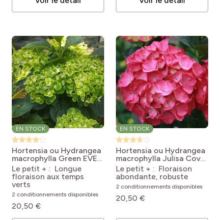
Voir le détail
Voir le détail
EN STOCK
EN STOCK
Hortensia ou Hydrangea
Hortensia ou Hydrangea
macrophylla Green EVER
macrophylla Julisa Cov
BELLES® Hortmagreclo
Hydrangea macrophylla
Le petit + : Longue
Le petit + : Floraison
Hydrangea macrophylla
Julisa
floraison aux temps
abondante, robuste
Green EVER BELLES
verts
2 conditionnements disponibles
'Hortmagreclo'
2 conditionnements disponibles
20,50 €
20,50 €