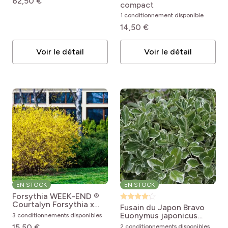
62,50 €
compact
1 conditionnement disponible
14,50 €
Voir le détail
Voir le détail
EN STOCK
EN STOCK
Forsythia WEEK-END ®
Courtalyn
Forsythia x
Fusain du Japon Bravo
intermedia Week-end
Euonymus japonicus
3 conditionnements disponibles
Bravo
15,50 €
2 conditionnements disponibles