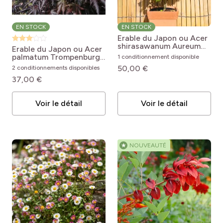
EN STOCK
EN STOCK
Erable du Japon ou Acer
shirasawanum Aureum
Erable du Japon ou Acer
Acer shirasawanum
palmatum Trompenburg
1 conditionnement disponible
Aureum
Acer palmatum
50,00 €
2 conditionnements disponibles
Trompenburg
37,00 €
Voir le détail
Voir le détail
★
NOUVEAUTÉ