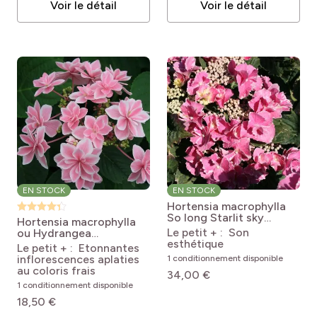
Voir le détail
Voir le détail
EN STOCK
EN STOCK
Hortensia macrophylla
So long Starlit sky
Hortensia macrophylla
Hydrangea macrophylla
Le petit + : Son
ou Hydrangea
So Long Starlit Sky
esthétique
macrophylla Tinkerbell
Le petit + : Etonnantes
Hydrangea macrophylla
inflorescences aplaties
1 conditionnement disponible
Tinkerbell
au coloris frais
34,00 €
1 conditionnement disponible
18,50 €