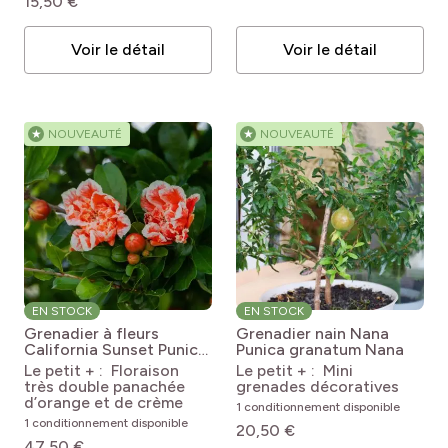
15,50 €
Voir le détail
Voir le détail
★
NOUVEAUTÉ
★
NOUVEAUTÉ
EN STOCK
EN STOCK
Grenadier à fleurs
Grenadier nain Nana
California Sunset
Punica
Punica granatum Nana
granatum California
Le petit + : Floraison
Le petit + : Mini
Sunset
très double panachée
grenades décoratives
d’orange et de crème
1 conditionnement disponible
1 conditionnement disponible
20,50 €
47,50 €