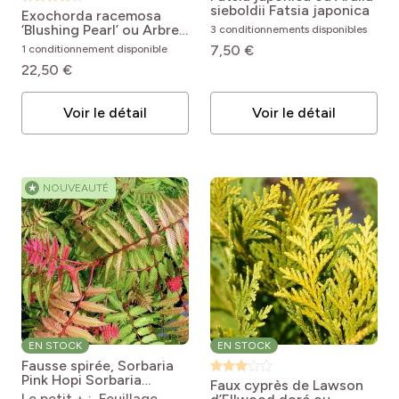
sieboldii
Fatsia japonica
Exochorda racemosa
‘Blushing Pearl’ ou Arbre
3 conditionnements disponibles
aux perles
Exochorda
7,50 €
1 conditionnement disponible
racemosa 'Huibl'
22,50 €
BLUSHING PEARL
Voir le détail
Voir le détail
★
NOUVEAUTÉ
EN STOCK
EN STOCK
Fausse spirée, Sorbaria
Pink Hopi
Sorbaria
Faux cyprès de Lawson
sorbifolia 'COUSORB05'
Le petit + : Feuillage