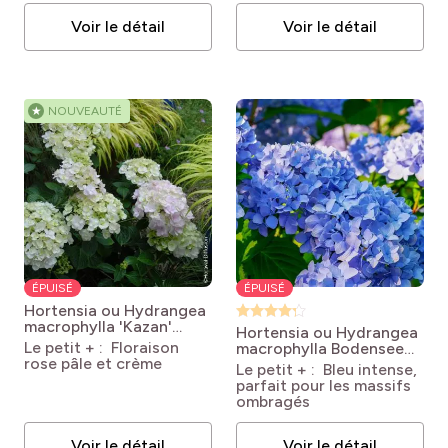
Voir le détail
Voir le détail
★
NOUVEAUTÉ
ÉPUISÉ
ÉPUISÉ
Hortensia ou Hydrangea
macrophylla 'Kazan'
Hortensia ou Hydrangea
Hydrangea macrophylla
Le petit + : Floraison
macrophylla Bodensee
Kazan
rose pâle et crème
Hydrangea macrophylla
Le petit + : Bleu intense,
Bodensee
parfait pour les massifs
ombragés
Voir le détail
Voir le détail