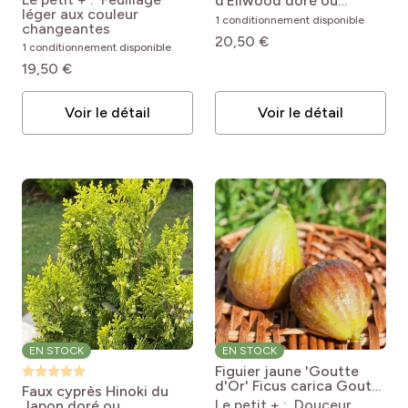
d’Ellwood doré ou
Pink Hopi
léger aux couleur
Chamaecyparis
1 conditionnement disponible
changeantes
lawsoniana ‘Ellwood’s
20,50 €
Gold’
Chamaecyparis
1 conditionnement disponible
lawsoniana Ellwood's
19,50 €
Gold
Voir le détail
Voir le détail
EN STOCK
EN STOCK
Figuier jaune 'Goutte
d'Or'
Ficus carica Goutte
Faux cyprès Hinoki du
d'Or
Le petit + : Douceur
Japon doré ou