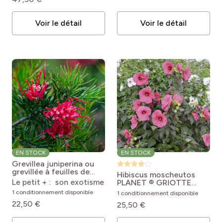
Voir le détail
Voir le détail
EN STOCK
EN STOCK
Grevillea juniperina ou
grevillée à feuilles de
Hibiscus moscheutos
genévrier
Grevillea
Le petit + : son exotisme
PLANET ® GRIOTTE
juniperina
'Tangri'
Hibiscus
1 conditionnement disponible
1 conditionnement disponible
moscheutos PLANET®
22,50 €
25,50 €
Griotte 'TANGRI'