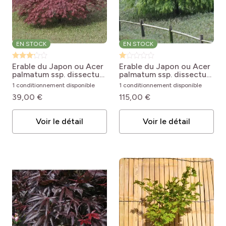
EN STOCK
EN STOCK
Erable du Japon ou Acer
Erable du Japon ou Acer
palmatum ssp. dissectum
palmatum ssp. dissectum
Inaba Shidare
Acer
Viridis
Acer palmatum
1 conditionnement disponible
1 conditionnement disponible
palmatum Dissectum
Dissectum Viridis
39,00 €
115,00 €
Inaba-Shidare
Voir le détail
Voir le détail