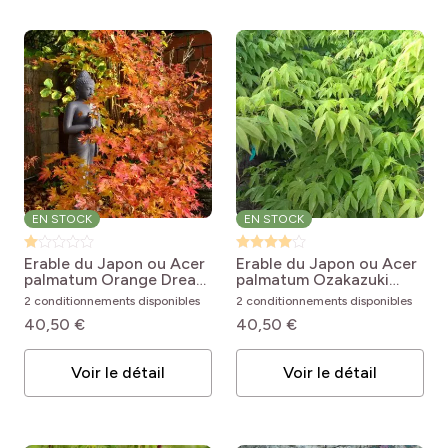
EN STOCK
EN STOCK
Erable du Japon ou Acer
Erable du Japon ou Acer
palmatum Orange Dream
palmatum Ozakazuki
Acer palmatum Orange
Acer palmatum
2 conditionnements disponibles
2 conditionnements disponibles
Dream
Osakazuki
40,50 €
40,50 €
Voir le détail
Voir le détail