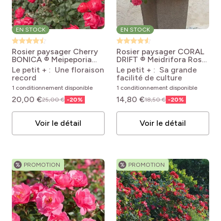
EN STOCK
EN STOCK
Rosier paysager Cherry
Rosier paysager CORAL
BONICA ® Meipeporia
DRIFT ® Meidrifora
Rosa
Rosa x polyantha Cherry
'Meidrifora' CORAL
Le petit + : Une floraison
Le petit + : Sa grande
Bonica 'Meipeporia'
DRIFT®
record
facilité de culture
1 conditionnement disponible
1 conditionnement disponible
20,00 €
14,80 €
25,00 €
-
20
%
18,50 €
-
20
%
Voir le détail
Voir le détail
%
PROMOTION
%
PROMOTION