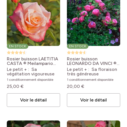
EN STOCK
EN STOCK
Rosier buisson LAETITIA
Rosier buisson
CASTA ® Meilampario
LEONARDO DA VINCI ®
Rosa Laeticia Casta®
Meideauri
Rosa x
Le petit + : Sa
Le petit + : Sa floraison
'Meilampario'
floribunda Leonardo Da
végétation vigoureuse
très généreuse
Vinci® Meideauri
1 conditionnement disponible
1 conditionnement disponible
25,00 €
20,00 €
Voir le détail
Voir le détail