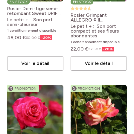
EN STOCK
EN STOCK
Rosier Demi-tige semi-
retombant Sweet DRIFT
Rosier Grimpant
® Meiswetdom
Rosa
Le petit + : Son port
ALLEGRO ® II
Sweet DRIFT ®
semi-pleureur
Meileodevin
Rosa Allegro
Le petit + : Son port
Meiswetdom
® 'Meileodevin'
compact et ses fleurs
1 conditionnement disponible
abondantes
48,00 €
60,00 €
-
20
%
1 conditionnement disponible
22,00 €
27,50 €
-
20
%
Voir le détail
Voir le détail
%
PROMOTION
%
PROMOTION