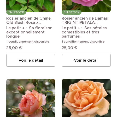
EN STOCK
EN STOCK
Rosier ancien de Chine
Rosier ancien de Damas
Old Blush
Rosa x
TRIGINTIPETALA
chinensis Old Blush (Pink
Kanzanlik (1689)
Rosa x
Le petit + : Sa floraison
Le petit + : Ses pétales
China, Parsons)
damascena 'Kazanlik'
exceptionnellement
comestibles et très
TRIGINTIPETALA
longue
parfumés
1 conditionnement disponible
1 conditionnement disponible
25,00 €
25,00 €
Voir le détail
Voir le détail