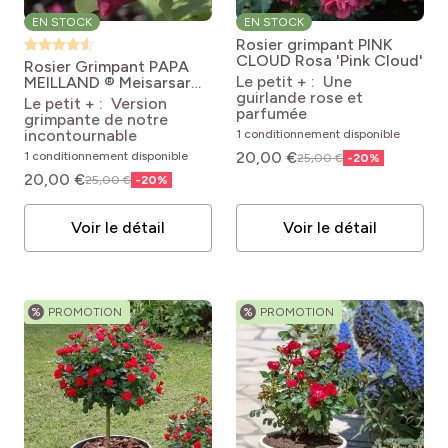
EN STOCK
EN STOCK
Rosier grimpant PINK
CLOUD
Rosa 'Pink Cloud'
Rosier Grimpant PAPA
Le petit + : Une
MEILLAND ® Meisarsar
guirlande rose et
Rosa X hybrida Gpt PAPA
Le petit + : Version
parfumée
MEILLAND® 'Meisarsar'
grimpante de notre
incontournable
1 conditionnement disponible
20,00 €
1 conditionnement disponible
25,00 €
-
20
%
20,00 €
25,00 €
-
20
%
Voir le détail
Voir le détail
%
PROMOTION
%
PROMOTION