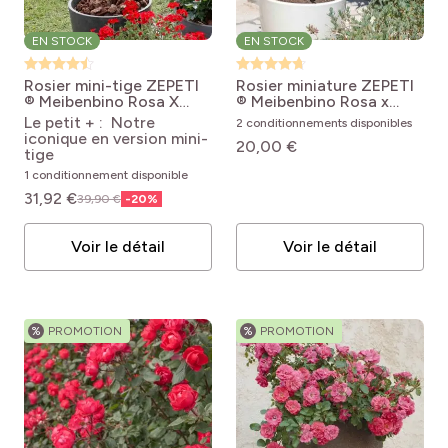
EN STOCK
EN STOCK
Rosier mini-tige ZEPETI
Rosier miniature ZEPETI
® Meibenbino
Rosa X
® Meibenbino
Rosa x
hybrida ZEPETI ®
polyantha Zepeti ®
Le petit + : Notre
2 conditionnements disponibles
Meibenbino
Meibenbino
iconique en version mini-
20,00 €
tige
1 conditionnement disponible
31,92 €
39,90 €
-
20
%
Voir le détail
Voir le détail
%
PROMOTION
%
PROMOTION