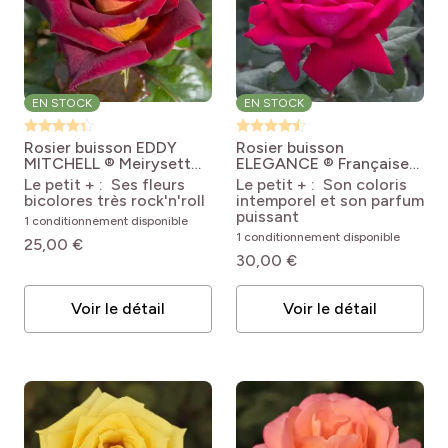
EN STOCK
EN STOCK
Rosier buisson EDDY
Rosier buisson
MITCHELL ® Meirysett
ELEGANCE ® Française
Rosa Eddy Mitchell®
Meithatie
Rosa Elégance
Le petit + : Ses fleurs
Le petit + : Son coloris
'Meirysett'
Française® 'Meithatie'
bicolores très rock'n'roll
intemporel et son parfum
puissant
1 conditionnement disponible
1 conditionnement disponible
25,00 €
30,00 €
Voir le détail
Voir le détail