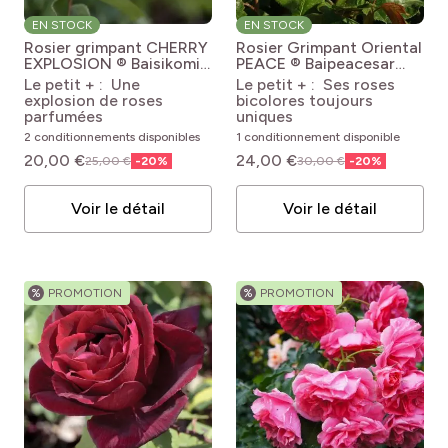
EN STOCK
EN STOCK
Rosier grimpant CHERRY
Rosier Grimpant Oriental
EXPLOSION ® Baisikomik
PEACE ® Baipeacesar
Rosa 'Baisikomik'
Rosa 'Baipeacesar' GPT
Le petit + : Une
Le petit + : Ses roses
CHERRY EXPLOSION®
ORIENTAL PEACE®
explosion de roses
bicolores toujours
parfumées
uniques
2 conditionnements disponibles
1 conditionnement disponible
20,00 €
24,00 €
25,00 €
-
20
%
30,00 €
-
20
%
Voir le détail
Voir le détail
%
PROMOTION
%
PROMOTION