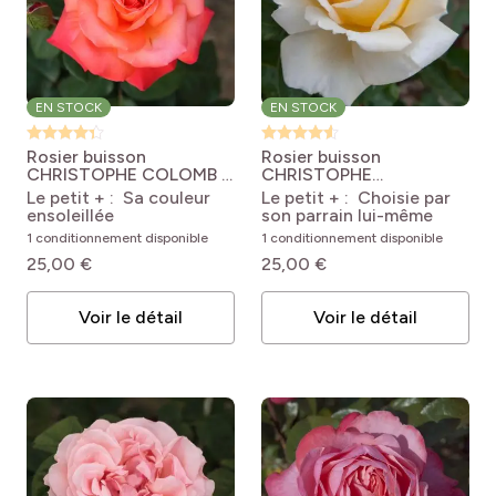
EN STOCK
EN STOCK
Rosier buisson
Rosier buisson
CHRISTOPHE COLOMB ®
CHRISTOPHE
Meironsse
Rosa
DECHAVANNE ®
Le petit + : Sa couleur
Le petit + : Choisie par
'Meironsse' CHRISTOPHE
Meibarbaru
Rosa
ensoleillée
son parrain lui-même
COLOMB®
'Meibarbaru'
1 conditionnement disponible
1 conditionnement disponible
CHRISTOPHE
DECHAVANNE®
25,00 €
25,00 €
Voir le détail
Voir le détail