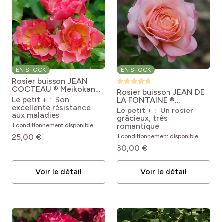
EN STOCK
EN STOCK
Rosier buisson JEAN
COCTEAU ® Meikokan
Rosier buisson JEAN DE
Rosa 'Meikokan' JEAN
Le petit + : Son
LA FONTAINE ®
COCTEAU®
excellente résistance
Meiffable
Rosa Jean de
Le petit + : Un rosier
aux maladies
la Fontaine® 'Meiffable'
grâcieux, très
romantique
1 conditionnement disponible
25,00 €
1 conditionnement disponible
30,00 €
Voir le détail
Voir le détail