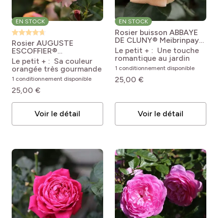
EN STOCK
EN STOCK
Rosier buisson ABBAYE
DE CLUNY® Meibrinpay
Rosier AUGUSTE
Rosa Abbaye de Cluny®
Le petit + : Une touche
ESCOFFIER®
'Meibrinpay'
romantique au jardin
Meizasmyne
Rosa
Le petit + : Sa couleur
Auguste Escoffier®
orangée très gourmande
1 conditionnement disponible
'Meizasmyne'
25,00 €
1 conditionnement disponible
25,00 €
Voir le détail
Voir le détail