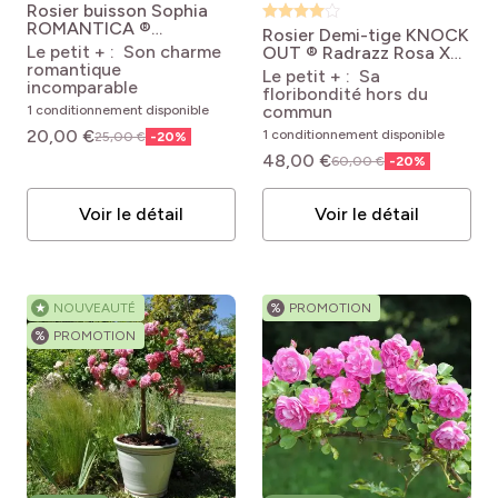
Rosier buisson Sophia
pro
(41)
Couvre-sol et talus
pro
(1)
Rareté
ROMANTICA ®
Rosier Demi-tige KNOCK
Meisselpier
Rosa
Le petit + : Son charme
OUT ® Radrazz
Rosa X
pro
(50)
'Meisselpier' SOPHIA
Murs et clôtures
pro
(1)
Se naturalise
romantique
hybrida KNOCK OUT ®
Le petit + : Sa
ROMANTICA®
incomparable
'Radrazz'
floribondité hors du
pro
(1)
L'intérieur
commun
1 conditionnement disponible
20,00 €
1 conditionnement disponible
25,00 €
-
20
%
48,00 €
60,00 €
-
20
%
Voir le détail
Voir le détail
★
NOUVEAUTÉ
%
PROMOTION
%
PROMOTION