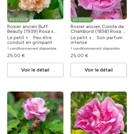
EN STOCK
EN STOCK
Rosier ancien Buff
Rosier ancien Comte de
Beauty (1939)
Rosa x
Chambord (1858)
Rosa x
moschata 'Buff Beauty'
Portland 'Comte de
Le petit + : Peu être
Le petit + : Son parfum
Chambord'
conduit en grimpant
intense
1 conditionnement disponible
1 conditionnement disponible
25,00 €
25,00 €
Voir le détail
Voir le détail