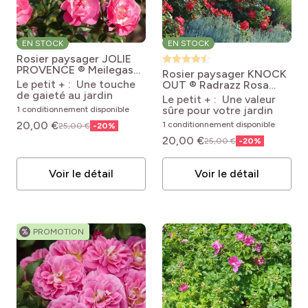
EN STOCK
EN STOCK
Rosier paysager JOLIE
PROVENCE ® Meilegase
Rosier paysager KNOCK
Rosa x floribunda Street
Le petit + : Une touche
OUT ® Radrazz
Rosa
Colors® Jolie Provence®
de gaieté au jardin
Knock Out® 'Radrazz'
Le petit + : Une valeur
'Meilegase'
sûre pour votre jardin
1 conditionnement disponible
20,00 €
1 conditionnement disponible
25,00 €
-
20
%
20,00 €
25,00 €
-
20
%
Voir le détail
Voir le détail
%
PROMOTION