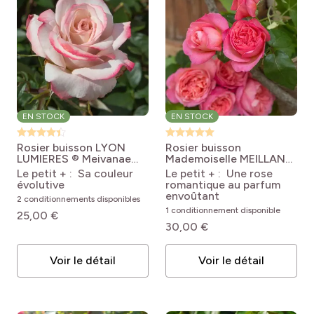
EN STOCK
EN STOCK
Rosier buisson LYON
Rosier buisson
LUMIERES ® Meivanae
Mademoiselle MEILLAND
Rosa Lyon Lumières
® Meinostair
Rosa
Le petit + : Sa couleur
Le petit + : Une rose
'Meivanae'
'Meinostair'
évolutive
romantique au parfum
MADEMOISELLE
envoûtant
2 conditionnements disponibles
MEILLAND®
1 conditionnement disponible
25,00 €
30,00 €
Voir le détail
Voir le détail