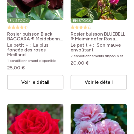
EN STOCK
EN STOCK
Rosier buisson Black
Rosier buisson BLUEBELL
BACCARA ® Meidebenne
® Meimindefer
Rosa
Rosa Black Baccara®
Bluebell 'Meimindefer'
Le petit + : La plus
Le petit + : Son mauve
'Meidebenne'
foncée des roses
envoûtant
Meilland
2 conditionnements disponibles
1 conditionnement disponible
20,00 €
25,00 €
Voir le détail
Voir le détail