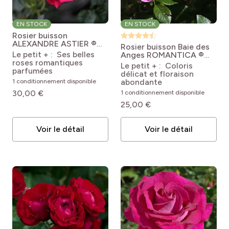
EN STOCK
EN STOCK
Rosier buisson
ALEXANDRE ASTIER ®
Rosier buisson Baie des
Meilehagan
Rosa
Le petit + : Ses belles
Anges ROMANTICA ®
'Meilehagan' ALEXANDRE
roses romantiques
Radprov
Rosa 'Radprov'
Le petit + : Coloris
ASTIER®
parfumées
BAIE DES ANGES®
délicat et floraison
abondante
1 conditionnement disponible
30,00 €
1 conditionnement disponible
25,00 €
Voir le détail
Voir le détail