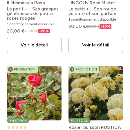
Rouge
pro
(1)
D'ombre
II Meimasula
Rosa
LINCOLN
Rosa Mister
Couleur feuillage
'Meimasula' PATRICK
Lincoln
Le petit + : Ses grappes
Le petit + : Son rouge
pro
(25)
Orange
POIVRE D'ARVOR®
pro
(65)
De curé
généreuses de petite
velouté et son parfum
roses rouges
1 conditionnement disponible
pro
(1)
Exotique
1 conditionnement disponible
20,00 €
25,00 €
-
20
%
Feuillage
20,00 €
25,00 €
-
20
%
pro
(132)
Flamand
pro
(283)
Caduc
Voir le détail
Voir le détail
pro
(34)
Italien
pH du sol
pro
(63)
Semi-persistant
pro
(1)
Japonais
pro
(1)
Bruyère (Acide)
pro
(35)
Méditerranéen
%
PROMOTION
%
PROMOTION
Arrosage
pro
(6)
Neutre
pro
(256)
Romantique
pro
(5)
Tous
pro
(274)
Tous
pro
(20)
Sauvage
Type de sol
pro
(19)
Modéré
pro
(165)
Terrasses et balcons
pro
(230)
Argileux (lourd)
pro
(336)
Normal
Rusticité
pro
(235)
Argilo-calcaire (lourd et alcalin)
EN STOCK
EN STOCK
Rosier buisson RUSTICA