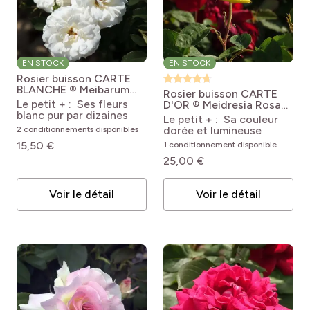
EN STOCK
EN STOCK
Rosier buisson CARTE
BLANCHE ® Meibarum
Rosier buisson CARTE
Rosa 'Meibarum' CARTE
Le petit + : Ses fleurs
D'OR ® Meidresia
Rosa
BLANCHE®
blanc pur par dizaines
'Meidresia' CARTE
Le petit + : Sa couleur
D'OR®
dorée et lumineuse
2 conditionnements disponibles
15,50 €
1 conditionnement disponible
25,00 €
Voir le détail
Voir le détail