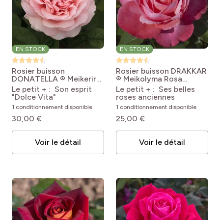
EN STOCK
EN STOCK
Rosier buisson
Rosier buisson DRAKKAR
DONATELLA ® Meikerira
® Meikolyma
Rosa
Rosa 'Meikerira'
'Meikolyma' DRAKKAR®
Le petit + : Son esprit
Le petit + : Ses belles
DONATELLA®
"Dolce Vita"
roses anciennes
1 conditionnement disponible
1 conditionnement disponible
30,00 €
25,00 €
Voir le détail
Voir le détail