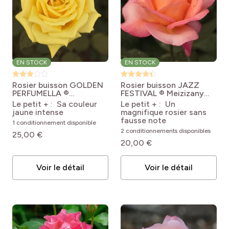
EN STOCK
EN STOCK
Rosier buisson GOLDEN
Rosier buisson JAZZ
PERFUMELLA ®
FESTIVAL ® Meizizany
Meifazeda
Rosa
Rosa Jazz Festival
Le petit + : Sa couleur
Le petit + : Un
'Meifazeda' GOLDEN
'Meizizany'
jaune intense
magnifique rosier sans
PERFUMELLA® /
fausse note
1 conditionnement disponible
NICOLAS HULOT®
2 conditionnements disponibles
25,00 €
20,00 €
Voir le détail
Voir le détail