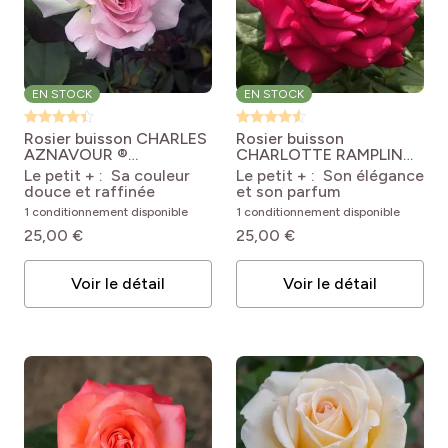
EN STOCK
EN STOCK
Rosier buisson CHARLES
Rosier buisson
AZNAVOUR ®
CHARLOTTE RAMPLING
Meibeausai
Rosa
® Meihirvin
Rosa
Le petit + : Sa couleur
Le petit + : Son élégance
'Meibeausai' CHARLES
'Meihirvin' CHARLOTTE
douce et raffinée
et son parfum
AZNAVOUR®
RAMPLING®
1 conditionnement disponible
1 conditionnement disponible
25,00 €
25,00 €
Voir le détail
Voir le détail