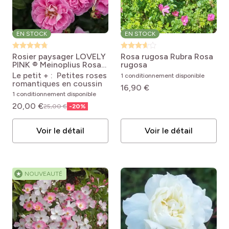
EN STOCK
EN STOCK
Rosier paysager LOVELY
Rosa rugosa Rubra
Rosa
PINK ® Meinoplius
Rosa
rugosa
'Meinoplius' LOVELY
Le petit + : Petites roses
1 conditionnement disponible
PINK®
romantiques en coussin
16,90 €
1 conditionnement disponible
20,00 €
25,00 €
-
20
%
Voir le détail
Voir le détail
★
NOUVEAUTÉ