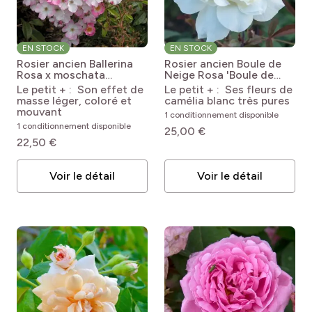
EN STOCK
EN STOCK
Rosier ancien Ballerina
Rosier ancien Boule de
Rosa x moschata
Neige
Rosa 'Boule de
Ballerina
Neige'
Le petit + : Son effet de
Le petit + : Ses fleurs de
masse léger, coloré et
camélia blanc très pures
mouvant
1 conditionnement disponible
1 conditionnement disponible
25,00 €
22,50 €
Voir le détail
Voir le détail