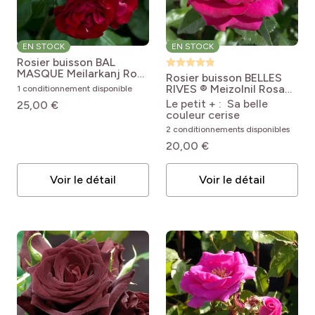
EN STOCK
EN STOCK
Rosier buisson BAL
MASQUE Meilarkanj
Rosa
Rosier buisson BELLES
'Meilarkanj' BAL
RIVES ® Meizolnil
Rosa
1 conditionnement disponible
MASQUÉ®
Belles Rives® 'Meizolnil'
Le petit + : Sa belle
25,00 €
couleur cerise
2 conditionnements disponibles
20,00 €
Voir le détail
Voir le détail