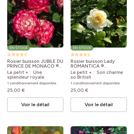
EN STOCK
EN STOCK
Rosier buisson JUBILE DU
Rosier buisson Lady
PRINCE DE MONACO ®
ROMANTICA ®
Meisponge
Rosa x
Meiperette
Rosa
Le petit + : Une
Le petit + : Son charme
floribunda Jubilé du
'Meiperette' LADY
splendeur royale
so British
Prince de Monaco
ROMANTICA®
1 conditionnement disponible
1 conditionnement disponible
'Meisponge'
25,00 €
25,00 €
Voir le détail
Voir le détail