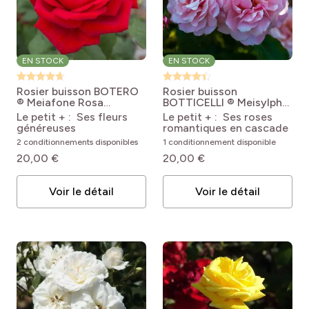
EN STOCK
EN STOCK
Rosier buisson BOTERO
Rosier buisson
® Meiafone
Rosa
BOTTICELLI ® Meisylpho
Botero® 'Meiafone'
Rosa Botticelli®
Le petit + : Ses fleurs
Le petit + : Ses roses
'Meisylpho'
généreuses
romantiques en cascade
2 conditionnements disponibles
1 conditionnement disponible
20,00 €
20,00 €
Voir le détail
Voir le détail