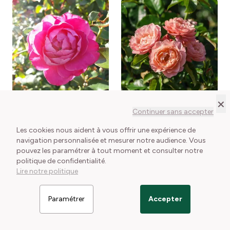
EN STOCK
EN STOCK
×
Continuer sans accepter
Rosier buisson MANOU
Rosier buisson MARIE
MEILLAND ® Meitulimon
CURIE ® Meilomit
Rosa x
Les cookies nous aident à vous offrir une expérience de
Rosa 'Meitulimon'
floribunda Marie Curie®
Le petit + : Un grand
Le petit + : Sa ravissante
navigation personnalisée et mesurer notre audience. Vous
MANOU MEILLAND®
Meilomit
classique de la maison
couleur pastel
pouvez les paramétrer à tout moment et consulter notre
Meilland
1 conditionnement disponible
politique de confidentialité.
1 conditionnement disponible
18,50 €
Lire notre politique
25,00 €
Paramétrer
Accepter
Voir le détail
Voir le détail
Filtrer les articles