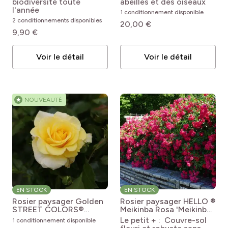
biodiversité toute
abeilles et des oiseaux
'Meissalu'
Purple 'Meicosme'
l'année
1 conditionnement disponible
2 conditionnements disponibles
20,00 €
9,90 €
Voir le détail
Voir le détail
★
NOUVEAUTÉ
EN STOCK
EN STOCK
Rosier paysager Golden
Rosier paysager HELLO ®
STREET COLORS®
Meikinba
Rosa 'Meikinba'
Meisaxa
Rosa x
HELLO®
Le petit + : Couvre-sol
1 conditionnement disponible
floribunda 'Meisaxa'