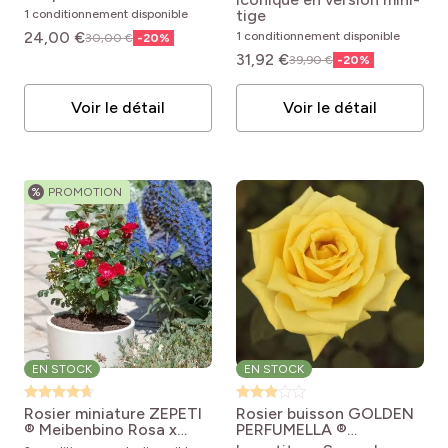
tige
1 conditionnement disponible
24,00 €
1 conditionnement disponible
30,00 €
-
20
%
31,92 €
39,90 €
-
20
%
Voir le détail
Voir le détail
%
PROMOTION
EN STOCK
EN STOCK
Rosier miniature ZEPETI
Rosier buisson GOLDEN
® Meibenbino
Rosa x
PERFUMELLA ®
polyantha Zepeti ®
Meifazeda
Rosa