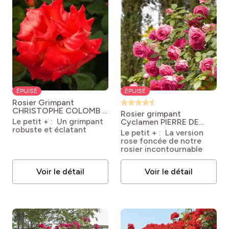
ÉPUISÉ
ÉPUISÉ
Rosier Grimpant
CHRISTOPHE COLOMB ®
Rosier grimpant
Meironssesar
Rosa
Le petit + : Un grimpant
Cyclamen PIERRE DE
'Meironssesar' GPT
robuste et éclatant
RONSARD ® Margaret
Le petit + : La version
CHRISTOPHE COLOMB®
Mae
Rosa Cyclamen
rose foncée de notre
Pierre de Ronsard ® 'Pink
rosier incontournable
Eden Rose® ‘Margaret
Mae’
Voir le détail
Voir le détail