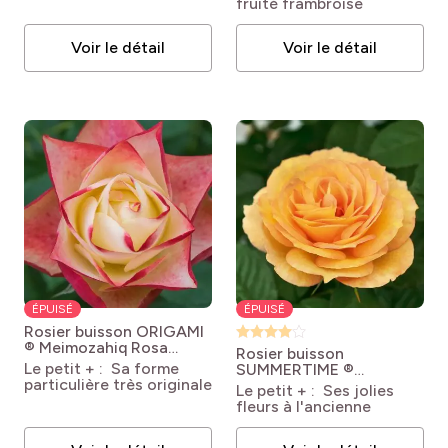
fruité frambroise
hybrida MAGALI®
'Meiposyton'
Voir le détail
Voir le détail
ÉPUISÉ
ÉPUISÉ
Rosier buisson ORIGAMI
® Meimozahiq
Rosa
Rosier buisson
'Meimozahiq' ORIGAMI®
Le petit + : Sa forme
SUMMERTIME ®
particulière très originale
Meipiokou
Rosa
Le petit + : Ses jolies
'Meipiokou'
fleurs à l'ancienne
SUMMERTIME®