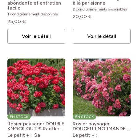
'Meiboulka' CANDIA
floribunda Street
abondante et entretien
à la parisienne
MEILLANDECOR®
Colors® Champs
facile
2 conditionnements disponibles
Elysées® 'Meiplumty'
1 conditionnement disponible
20,00 €
25,00 €
Voir le détail
Voir le détail
EN STOCK
EN STOCK
Rosier paysager DOUBLE
Rosier paysager
KNOCK OUT ® Radtko
DOUCEUR NORMANDE ®
Rosa 'Radtko' DOUBLE
Meipopul
Rosa Douceur
Le petit + : Sa
Le petit + :