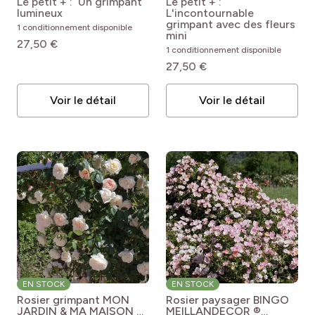
Le petit + : Un grimpant
Le petit + :
HAPPINESS®
Eden Rose 'Meibigboni'
lumineux
L'incontournable
grimpant avec des fleurs
1 conditionnement disponible
mini
27,50 €
1 conditionnement disponible
27,50 €
Voir le détail
Voir le détail
EN STOCK
EN STOCK
Rosier grimpant MON
Rosier paysager BINGO
JARDIN & MA MAISON ®
MEILLANDECOR ®