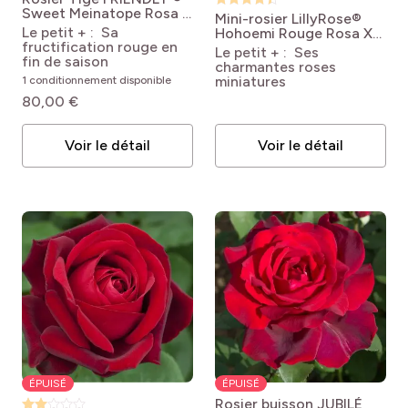
Sweet Meinatope
Rosa x
Mini-rosier LillyRose®
polyantha 'Meinatope'
Le petit + : Sa
Hohoemi Rouge
Rosa X
FRIENDLY® SWEET
fructification rouge en
LillyRose TM Wonder6
Le petit + : Ses
fin de saison
‘Hohoemi rouge’
charmantes roses
miniatures
1 conditionnement disponible
80,00 €
Voir le détail
Voir le détail
ÉPUISÉ
ÉPUISÉ
Rosier buisson JUBILÉ