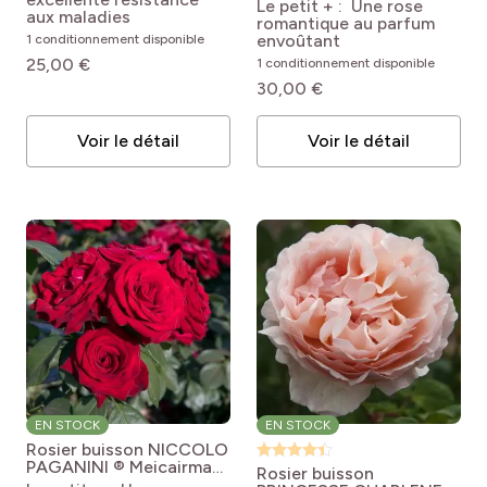
® Meinostair
Rosa
Le petit + : Une rose
aux maladies
'Meinostair'
romantique au parfum
MADEMOISELLE
envoûtant
1 conditionnement disponible
MEILLAND®
25,00 €
1 conditionnement disponible
30,00 €
Voir le détail
Voir le détail
EN STOCK
EN STOCK
Rosier buisson NICCOLO
PAGANINI ® Meicairma
Rosier buisson
Rosa 'Meicairma'