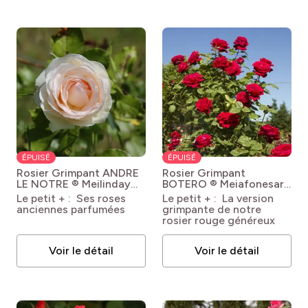
ÉPUISÉ
ÉPUISÉ
Rosier Grimpant ANDRE
Rosier Grimpant
LE NOTRE ® Meilinday
BOTERO ® Meiafonesar
Rosa 'Meilinday' GPT
Rosa 'Meiafonesar' GPT
Le petit + : Ses roses
Le petit + : La version
ANDRE LE NOTRE®
BOTERO®
anciennes parfumées
grimpante de notre
rosier rouge généreux
Voir le détail
Voir le détail