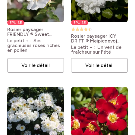
ÉPUISÉ
ÉPUISÉ
Rosier paysager
FRIENDLY ® Sweet
Rosier paysager ICY
Meinatope
Rosa x
Le petit + : Ses
DRIFT ® Meipicdevoj
polyantha Friendly®
gracieuses roses riches
Rosa X hybrida Icy
Le petit + : Un vent de
Sweet 'Meinatope'
en pollen
DRIFT® 'Meipicdevoj'
fraîcheur sur l'été
Voir le détail
Voir le détail