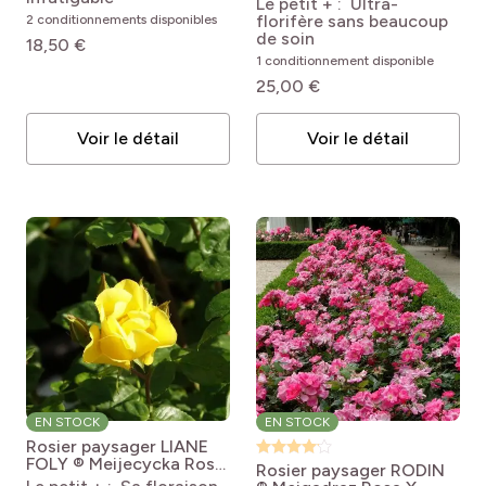
Le petit + : Ultra-
MEILLANDECOR®
LA SEVILLANA ® Plus
florifère sans beaucoup
2 conditionnements disponibles
Meishitai
de soin
18,50 €
1 conditionnement disponible
25,00 €
Voir le détail
Voir le détail
EN STOCK
EN STOCK
Rosier paysager LIANE
FOLY ® Meijecycka
Rosa
Rosier paysager RODIN
'Meijecycka' LIANE