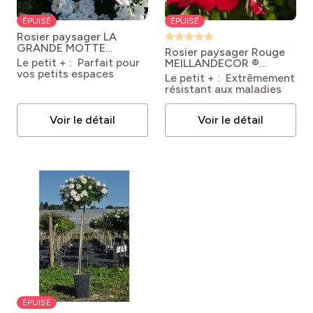
ÉPUISÉ
ÉPUISÉ
Rosier paysager LA
GRANDE MOTTE
Rosier paysager Rouge
Meimeigea
Rosa x
Le petit + : Parfait pour
MEILLANDECOR ®
floribunda Street
vos petits espaces
Meineble
Rosa Rouge
Le petit + : Extrêmement
Colors® La Grande
Meillandécor® 'Meineble'
résistant aux maladies
Motte® Meimeigea
Voir le détail
Voir le détail
ÉPUISÉ