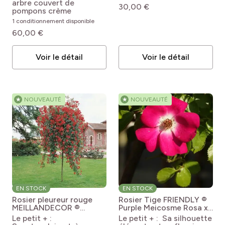
floribunda ‘Meimeigea’
Zepeti® Pink Glow
arbre couvert de
pro
(43)
Terrasses et balcons
30,00 €
Couleur de la fleur
LA GRANDE MOTTE®
pompons crème
OK
66 articles
pro
(26)
Mi-ombre
1 conditionnement disponible
60,00 €
pro
(1)
Ombre
Couleur feuillage
Voir le détail
Voir le détail
Feuillage
★
NOUVEAUTÉ
★
NOUVEAUTÉ
pro
(49)
Caduc
Parfum
pro
(15)
Semi-persistant
pro
(35)
Non parfumée
Période de floraison
pro
(16)
Parfum léger
pro
(1)
Avril
pro
(4)
Parfumé
EN STOCK
EN STOCK
Période raisonnable de plantation
Rosier pleureur rouge
Rosier Tige FRIENDLY ®
pro
(33)
Mai
pro
(7)
MEILLANDECOR ®
Purple Meicosme
Rosa x
Parfum intense
Meineble
Rosa 'Meineble'
polyantha Meicosme
Le petit + :
Le petit + : Sa silhouette
ROUGE
pro
(46)