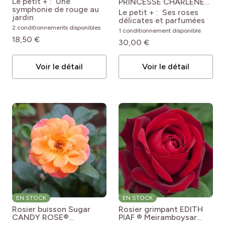
Le petit + : Une
PRINCESSE CHARLENE
NICCOLO PAGANINI®
symphonie de rouge au
DE MONACO ®
Le petit + : Ses roses
jardin
Meidysouk
Rosa
délicates et parfumées
Princesse Charlene de
2 conditionnements disponibles
1 conditionnement disponible
Monaco 'Meidysouk'
18,50 €
30,00 €
Voir le détail
Voir le détail
EN STOCK
EN STOCK
Rosier buisson Sugar
Rosier grimpant EDITH
CANDY ROSE®
PIAF ® Meiramboysar