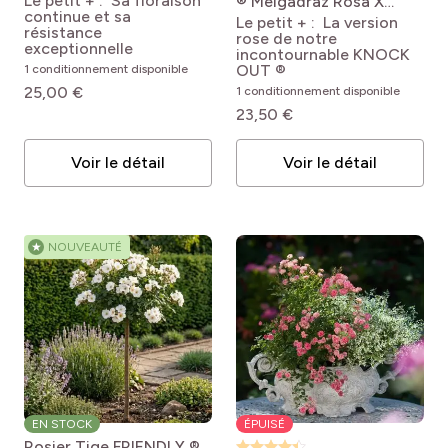
Le petit + : Sa floraison
® Meigadraz
Rosa X
FOLY®
continue et sa
hybrida RODIN®
Le petit + : La version
résistance
'Meigadraz'
rose de notre
exceptionnelle
incontournable KNOCK
OUT ®
1 conditionnement disponible
25,00 €
1 conditionnement disponible
23,50 €
Voir le détail
Voir le détail
★
NOUVEAUTÉ
EN STOCK
ÉPUISÉ
Rosier Tige FRIENDLY ®