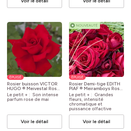
Voir le détail
Voir le détail
★
NOUVEAUTÉ
ÉPUISÉ
ÉPUISÉ
Rosier buisson VICTOR
Rosier Demi-tige EDITH
HUGO ® Meivestal
Rosa
PIAF ® Meiramboys
Rosa
'Meivestal' VICTOR
'Meiramboys' EDITH
Le petit + : Son intense
Le petit + : Grandes
HUGO®
PIAF®
parfum rose de mai
fleurs, intensité
chromatique et
puissance olfactive
Voir le détail
Voir le détail