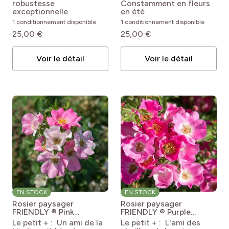
KNOCK OUT®
Normande® 'Meipopul'
robustesse
Constamment en fleurs
exceptionnelle
en été
1 conditionnement disponible
1 conditionnement disponible
25,00 €
25,00 €
Voir le détail
Voir le détail
EN STOCK
EN STOCK
Rosier paysager
Rosier paysager
FRIENDLY ® Pink
FRIENDLY ® Purple
Meissalu
Rosa x
Meicosme
Rosa x
Le petit + : Un ami de la
Le petit + : L'ami des
polyantha Friendly® Pink
polyantha Friendly®