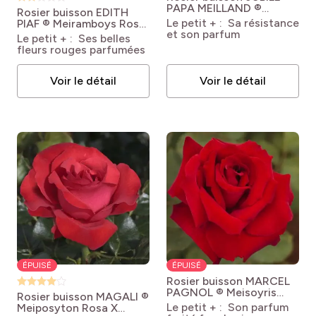
PAPA MEILLAND ®
Rosier buisson EDITH
Meiceazar
Rosa
Le petit + : Sa résistance
PIAF ® Meiramboys
Rosa
'Meiceazar' JUBILE PAPA
et son parfum
'Meiramboys' EDITH
Le petit + : Ses belles
MEILLAND®
PIAF®
fleurs rouges parfumées
Voir le détail
Voir le détail
ÉPUISÉ
ÉPUISÉ
Rosier buisson MARCEL
PAGNOL ® Meisoyris
Rosier buisson MAGALI ®
Rosa 'Meisoyris' MARCEL
Le petit + : Son parfum
Meiposyton
Rosa X
PAGNOL®