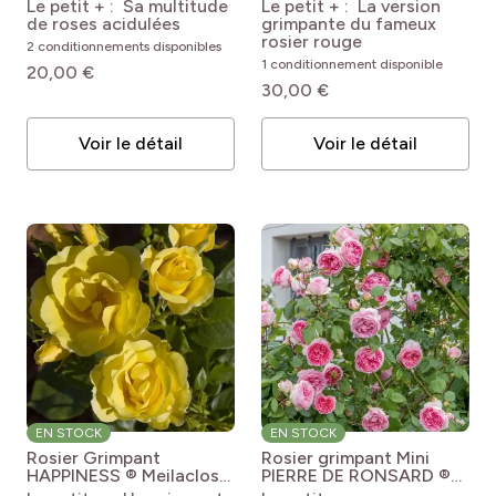
Meiconfiz
Rosa x
Rosa 'Meiramboysar'
Le petit + : Sa multitude
Le petit + : La version
floribunda Sugar Candy
GPT EDITH PIAF®
de roses acidulées
grimpante du fameux
Rose® Meiconfiz
rosier rouge
2 conditionnements disponibles
1 conditionnement disponible
20,00 €
30,00 €
Voir le détail
Voir le détail
EN STOCK
EN STOCK
Rosier Grimpant
Rosier grimpant Mini
HAPPINESS ® Meilaclost
PIERRE DE RONSARD ®
Rosa 'Meilaclost'
Meibigboni
Rosa Mini