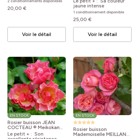
Le petit + : Sa couleur
2 conditionnements disponibles
Meibenbino
'Meifazeda' GOLDEN
jaune intense
20,00 €
PERFUMELLA® /
1 conditionnement disponible
NICOLAS HULOT®
25,00 €
Voir le détail
Voir le détail
EN STOCK
EN STOCK
Rosier buisson JEAN
COCTEAU ® Meikokan
Rosier buisson
Rosa 'Meikokan' JEAN
Le petit + : Son
Mademoiselle MEILLAND
COCTEAU®
excellente résistance