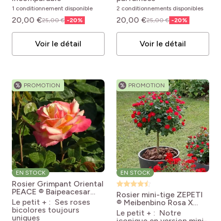
1 conditionnement disponible
2 conditionnements disponibles
pro
(1)
L'intérieur
20,00 €
20,00 €
25,00 €
-
20
%
25,00 €
-
20
%
Voir le détail
Voir le détail
%
PROMOTION
%
PROMOTION
EN STOCK
EN STOCK
Rosier Grimpant Oriental
PEACE ® Baipeacesar
Rosier mini-tige ZEPETI
Rosa 'Baipeacesar' GPT
Le petit + : Ses roses
® Meibenbino
Rosa X
ORIENTAL PEACE®
bicolores toujours
hybrida ZEPETI ®
Le petit + : Notre
uniques
Meibenbino
iconique en version mini-