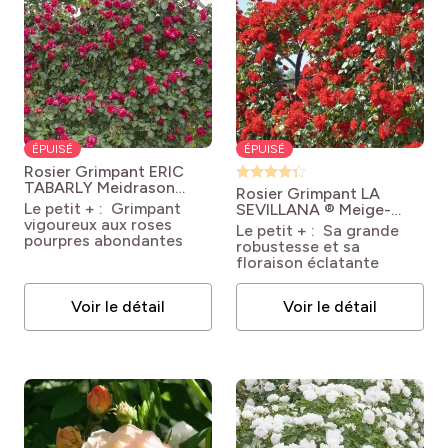
ÉPUISÉ
ÉPUISÉ
Rosier Grimpant ERIC
TABARLY Meidrason
Rosier Grimpant LA
Rosa Red Eden Rose®
Le petit + : Grimpant
SEVILLANA ® Meige-
'Meidrason'
vigoureux aux roses
kanusar
Rosa 'Meishitai'
Le petit + : Sa grande
pourpres abondantes
LA SEVILLANA® +
robustesse et sa
floraison éclatante
Voir le détail
Voir le détail