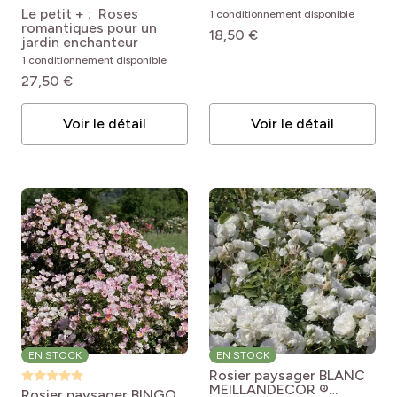
Meichavrin
Rosa
Meipotal
Rosa 'Meipotal'
Le petit + : Roses
1 conditionnement disponible
'Meichavrin' MON
BINGO MEILLANDECOR®
romantiques pour un
18,50 €
JARDIN MA MAISON®
jardin enchanteur
1 conditionnement disponible
27,50 €
Voir le détail
Voir le détail
EN STOCK
EN STOCK
Rosier paysager BLANC
MEILLANDECOR ®
Rosier paysager BINGO