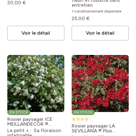
fleuri et robuste sans
20,00 €
Golden Street Colors®
entretien
1 conditionnement disponible
25,00 €
Voir le détail
Voir le détail
EN STOCK
EN STOCK
Rosier paysager ICE
MEILLANDECOR ®
Rosier paysager LA
Meivahyn
Rosa
Le petit + : Sa floraison
SEVILLANA ® Plus
'Meivahyn' ICE
infatigable
Meishitai
Rosa X hybrida