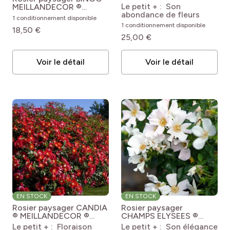
Meicoublan
Rosa
Le petit + : Son
MEILLANDECOR ®
'Meicoublan' WHITE
abondance de fleurs
Meipotal
Rosa X hybrida
1 conditionnement disponible
MEILLANDECOR®
BINGO MEILLANDECOR®
1 conditionnement disponible
18,50 €
'Meipotal'
25,00 €
Voir le détail
Voir le détail
EN STOCK
EN STOCK
Rosier paysager CANDIA
Rosier paysager
® MEILLANDECOR ®
CHAMPS ELYSEES ®
Meiboulka
Rosa
Meiplumty
Rosa x
Le petit + : Floraison
Le petit + : Son élégance