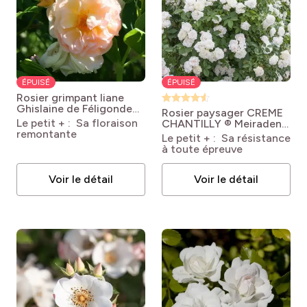
ÉPUISÉ
ÉPUISÉ
Rosier grimpant liane
Ghislaine de Féligonde
Rosier paysager CREME
Rosa x multiflora
Le petit + : Sa floraison
CHANTILLY ® Meiradena
Ghislaine de Féligonde
remontante
Rosa x floribunda Crème
Le petit + : Sa résistance
Chantilly® 'Meiradena'
à toute épreuve
Voir le détail
Voir le détail