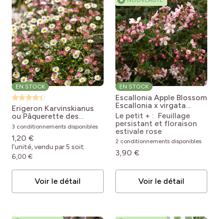
★
NOUVEAUTÉ
EN STOCK
EN STOCK
Escallonia Apple Blossom
Escallonia x virgata
Erigeron Karvinskianus
Apple Blossom
Le petit + : Feuillage
ou Pâquerette des
persistant et floraison
murailles
Erigeron
3 conditionnements disponibles
estivale rose
karvinskianus
1,20 €
2 conditionnements disponibles
l'unité, vendu par 5 soit
3,90 €
6,00 €
Voir le détail
Voir le détail