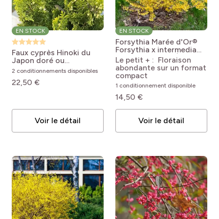
EN STOCK
EN STOCK
Forsythia Marée d'Or®
Forsythia x intermedia
Faux cyprès Hinoki du
'Courtasol' MARÉE
Le petit + : Floraison
Japon doré ou
D'OR®
abondante sur un format
Chamaecyparis obtusa
2 conditionnements disponibles
compact
‘Aurora’
Chamaecyparis
22,50 €
obtusa Aurora
1 conditionnement disponible
14,50 €
Voir le détail
Voir le détail