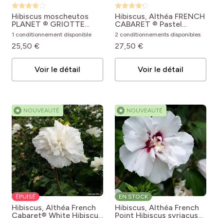
Hibiscus moscheutos
Hibiscus, Althéa FRENCH
PLANET ® GRIOTTE
CABARET ® Pastel
'Tangri'
Hibiscus
Hibiscus syriacus French
1 conditionnement disponible
2 conditionnements disponibles
moscheutos PLANET®
Cabaret® Pastel
25,50 €
27,50 €
Griotte 'TANGRI'
'Mindoub1'
Voir le détail
Voir le détail
★
NOUVEAUTÉ
★
NOUVEAUTÉ
ÉPUISÉ
EN STOCK
Hibiscus, Althéa French
Hibiscus, Althéa French
Cabaret® White
Hibiscus
Point
Hibiscus syriacus