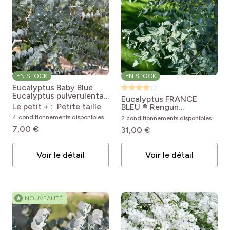
EN STOCK
EN STOCK
Eucalyptus Baby Blue
Eucalyptus pulverulenta
Eucalyptus FRANCE
Baby Blue
Le petit + : Petite taille
BLEU ® Rengun
Eucalyptus gunnii France
4 conditionnements disponibles
2 conditionnements disponibles
Bleu® Rengun
7,00 €
31,00 €
Voir le détail
Voir le détail
★
NOUVEAUTÉ