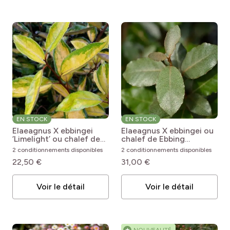
EN STOCK
EN STOCK
Elaeagnus X ebbingei
Elaeagnus X ebbingei ou
‘Limelight’ ou chalef de
chalef de Ebbing
Ebbing panaché
Elaeagnus ebbingei
2 conditionnements disponibles
2 conditionnements disponibles
Elaeagnus ebbingei
22,50 €
31,00 €
Limelight
Voir le détail
Voir le détail