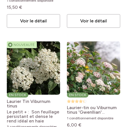
1 conditionnement disponible
15,50 €
Voir le détail
Voir le détail
★
NOUVEAUTÉ
EN STOCK
EN STOCK
Laurier Tin
Viburnum
tinus
Laurier-tin ou Viburnum
Le petit + : Son feuillage
tinus 'Gwenllian'
persistant et dense le
Viburnum tinus
1 conditionnement disponible
rend idéal en haie
Gwenllian
6,00 €
3 conditionnements disponibles