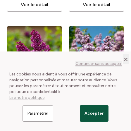
Voir le détail
Voir le détail
×
Continuer sans accepter
Les cookies nous aident à vous offrir une expérience de
navigation personnalisée et mesurer notre audience. Vous
EN STOCK
EN STOCK
pouvez les paramétrer à tout moment et consulter notre
politique de confidentialité.
Lilas commun double
Lilas commun double
Lire notre politique
Charles Joly
Syringa
Michel Buchner
Syringa
vulgaris Charles Joly
vulgaris Michel Buchner
2 conditionnements disponibles
1 conditionnement disponible
28,50 €
29,00 €
Paramétrer
Accepter
Filtrer les articles
Voir le détail
Voir le détail