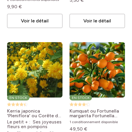
5,50 €
9,90 €
Voir le détail
Voir le détail
EN STOCK
EN STOCK
Kerria japonica
Kumquat ou Fortunella
'Pleniflora' ou Corête du
margarita
Fortunella
Japon
Kerria japonica
margarita
Le petit + : Ses joyeuses
1 conditionnement disponible
Pleniflora
fleurs en pompons
49,50 €