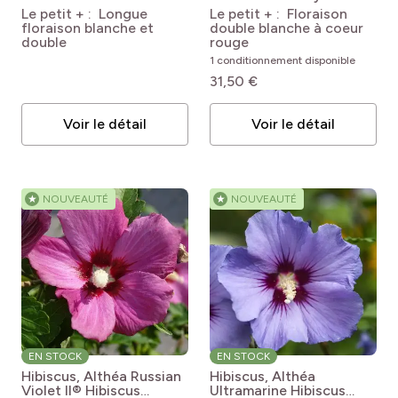
syriacus FRENCH
French point
Le petit + : Longue
Le petit + : Floraison
CABARET ® White
floraison blanche et
double blanche à coeur
'Mindouwh4'
double
rouge
1 conditionnement disponible
31,50 €
Voir le détail
Voir le détail
★
NOUVEAUTÉ
★
NOUVEAUTÉ
EN STOCK
EN STOCK
Hibiscus, Althéa Russian
Hibiscus, Althéa
Violet II®
Hibiscus
Ultramarine
Hibiscus