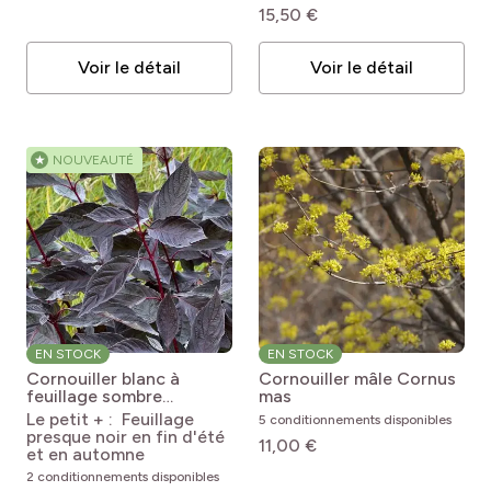
15,50 €
Voir le détail
Voir le détail
★
NOUVEAUTÉ
EN STOCK
EN STOCK
Cornouiller blanc à
Cornouiller mâle
Cornus
feuillage sombre
mas
NIGHTFALL®
Cornus
Le petit + : Feuillage
5 conditionnements disponibles
alba 'VERPAALEN3'
presque noir en fin d'été
11,00 €
NIGHTFALL®
et en automne
2 conditionnements disponibles