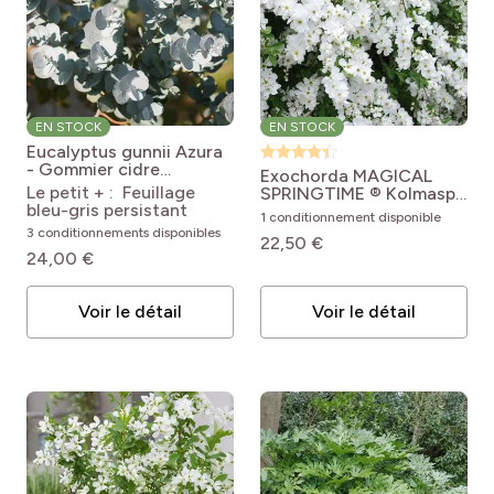
EN STOCK
EN STOCK
Eucalyptus gunnii Azura
- Gommier cidre
Exochorda MAGICAL
Eucalyptus gunnii
Le petit + : Feuillage
SPRINGTIME ® Kolmaspri
Azura® Cagire
bleu-gris persistant
Exochorda racemosa
1 conditionnement disponible
Magical Springtime ®
3 conditionnements disponibles
22,50 €
('Kolmaspri')
24,00 €
Voir le détail
Voir le détail