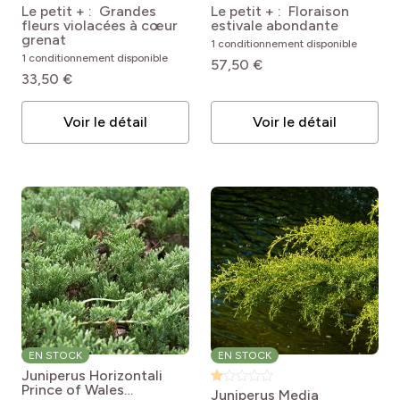
syriacus Russian Violet
syriacus ‘Minultra’
Le petit + : Grandes
Le petit + : Floraison
(II)® (MYNSYRU3)
Ultramarine®
fleurs violacées à cœur
estivale abondante
grenat
1 conditionnement disponible
1 conditionnement disponible
57,50 €
33,50 €
Voir le détail
Voir le détail
EN STOCK
EN STOCK
Juniperus Horizontali
Prince of Wales
Juniperus Media