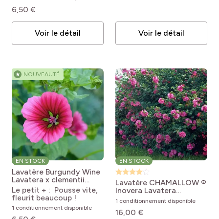
6,50 €
Voir le détail
Voir le détail
★
NOUVEAUTÉ
EN STOCK
EN STOCK
Lavatère Burgundy Wine
Lavatera x clementii
Lavatère CHAMALLOW ®
Burgundy Wine
Le petit + : Pousse vite,
Inovera
Lavatera
fleurit beaucoup !
clementii 'Inovera'
1 conditionnement disponible
CHAMALLOW®
1 conditionnement disponible
16,00 €