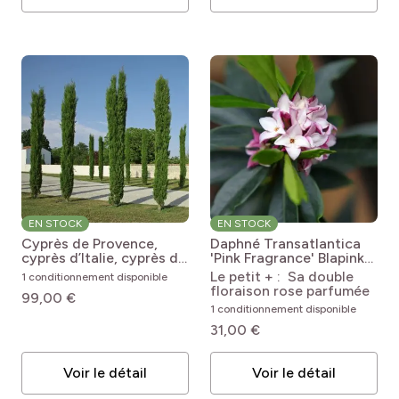
EN STOCK
EN STOCK
Cyprès de Provence,
Daphné Transatlantica
cyprès d’Italie, cyprès de
'Pink Fragrance' Blapink
Florence ou Cupressus
Daphne x transatlantica
Le petit + : Sa double
1 conditionnement disponible
sempervirens ‘Totem’
Pink Fragrance® 'Blapink'
floraison rose parfumée
99,00 €
Cupressus sempervirens
1 conditionnement disponible
var. stricta Totem
31,00 €
Voir le détail
Voir le détail