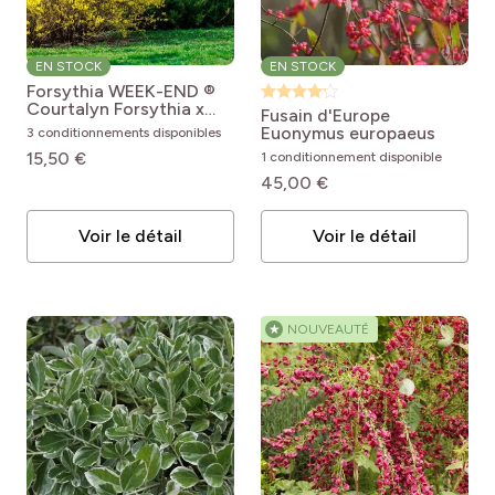
EN STOCK
EN STOCK
Forsythia WEEK-END ®
Courtalyn
Forsythia x
Fusain d'Europe
intermedia Week-end
Euonymus europaeus
3 conditionnements disponibles
15,50 €
1 conditionnement disponible
45,00 €
Voir le détail
Voir le détail
★
NOUVEAUTÉ