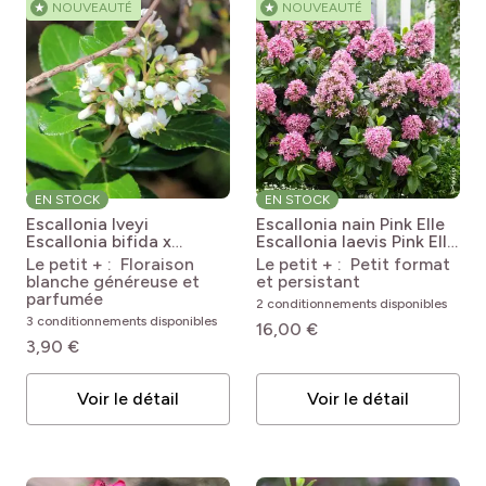
★
NOUVEAUTÉ
★
NOUVEAUTÉ
EN STOCK
EN STOCK
Escallonia Iveyi
Escallonia nain Pink Elle
Escallonia bifida x
Escallonia laevis Pink Elle
exoniensis Iveyi
Lades
Le petit + : Floraison
Le petit + : Petit format
blanche généreuse et
et persistant
parfumée
2 conditionnements disponibles
3 conditionnements disponibles
16,00 €
3,90 €
Voir le détail
Voir le détail