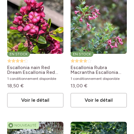
EN STOCK
EN STOCK
Escallonia nain Red
Escallonia Rubra
Dream
Escallonia Red
Macrantha
Escallonia
Dream
rubra var. macrantha
1 conditionnement disponible
1 conditionnement disponible
18,50 €
13,00 €
Voir le détail
Voir le détail
★
NOUVEAUTÉ