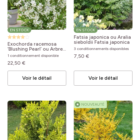
EN STOCK
EN STOCK
Fatsia japonica ou Aralia
sieboldii
Fatsia japonica
Exochorda racemosa
‘Blushing Pearl’ ou Arbre
3 conditionnements disponibles
aux perles
Exochorda
7,50 €
1 conditionnement disponible
racemosa 'Huibl'
22,50 €
BLUSHING PEARL
Voir le détail
Voir le détail
★
NOUVEAUTÉ