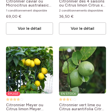
Citronnier caviar ou
Citronnier des 4 saisons
pro
(19)
Microcitrus australasica
L'intérieur
ou Citrus limon
Citrus x
Microcitrus australasica
limon 4 Saisons, Eureka
1 conditionnement disponible
2 conditionnements disponibles
69,00 €
36,50 €
Voir le détail
Voir le détail
ÉPUISÉ
EN STOCK
Citronnier Meyer ou
Citronnier vert lime ou
Citrus limon Meyer
Citrus aurantifolia
Citrus