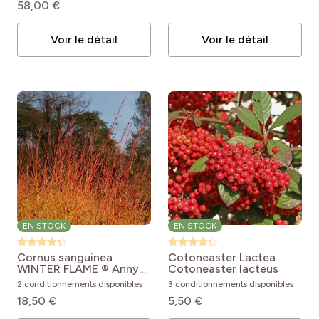
58,00 €
Voir le détail
Voir le détail
EN STOCK
EN STOCK
Cornus sanguinea
Cotoneaster Lactea
WINTER FLAME ® Anny
Cotoneaster lacteus
Le pot de 7.5L
Cornus
2 conditionnements disponibles
3 conditionnements disponibles
sanguinea Anny's Winter
18,50 €
5,50 €
Orange