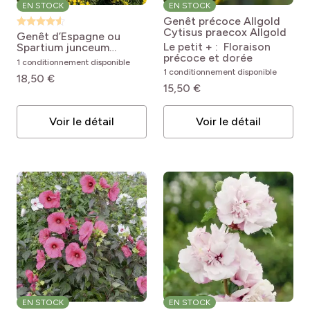
EN STOCK
EN STOCK
Genêt précoce Allgold
Cytisus praecox Allgold
Genêt d’Espagne ou
Le petit + : Floraison
Spartium junceum
précoce et dorée
Spartium junceum
1 conditionnement disponible
1 conditionnement disponible
18,50 €
15,50 €
Voir le détail
Voir le détail
EN STOCK
EN STOCK