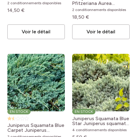
Juniperus horizontalis
Pfitzeriana Aurea
2 conditionnements disponibles
Prince Of Wales
Juniperus x media
14,50 €
2 conditionnements disponibles
Pfitzeriana Aurea
18,50 €
Voir le détail
Voir le détail
EN STOCK
EN STOCK
Juniperus Squamata Blue
Star
Juniperus squamata
Juniperus Squamata Blue
Blue Star
Carpet
Juniperus
4 conditionnements disponibles
squamata Blue Carpet
2 conditionnements disponibles