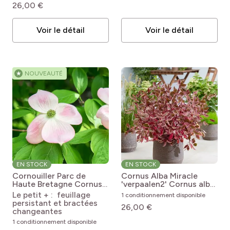
26,00 €
Voir le détail
Voir le détail
★
NOUVEAUTÉ
EN STOCK
EN STOCK
Cornouiller Parc de
Cornus Alba Miracle
Haute Bretagne
Cornus
'verpaalen2'
Cornus alba
hongkongensis Parc de
Miracle 'VERPAALEN2'
Le petit + : feuillage
1 conditionnement disponible
Haute Bretagne
persistant et bractées
26,00 €
changeantes
1 conditionnement disponible