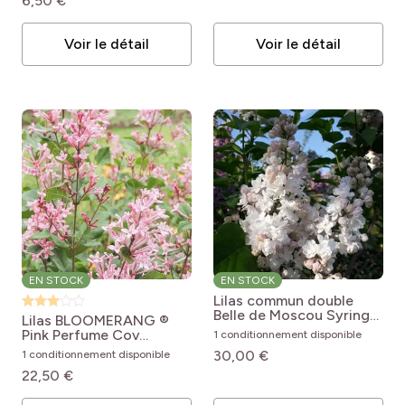
6,50 €
Voir le détail
Voir le détail
EN STOCK
EN STOCK
Lilas commun double
Belle de Moscou
Syringa
Lilas BLOOMERANG ®
vulgaris Belle de Moscou
Pink Perfume Cov
1 conditionnement disponible
Syringa Pink Perfume
30,00 €
1 conditionnement disponible
22,50 €