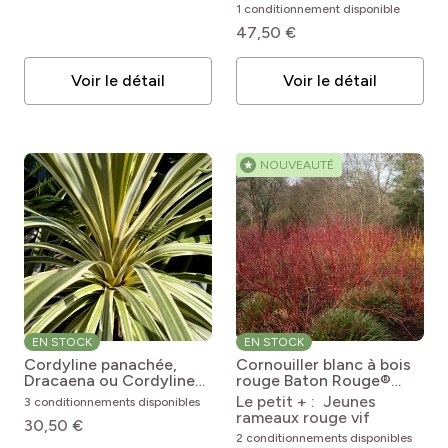
Citrus x limon 'Meyer'
x aurantiifolia
1 conditionnement disponible
47,50 €
Voir le détail
Voir le détail
★
NOUVEAUTÉ
EN STOCK
EN STOCK
Cordyline panachée,
Cornouiller blanc à bois
Dracaena ou Cordyline
rouge Baton Rouge®
australis ‘Torbay Dazzler’
Cornus alba Baton
Le petit + : Jeunes
3 conditionnements disponibles
Cordyline australis
Rouge® 'Minbat'
rameaux rouge vif
30,50 €
Torbay Dazzler
2 conditionnements disponibles