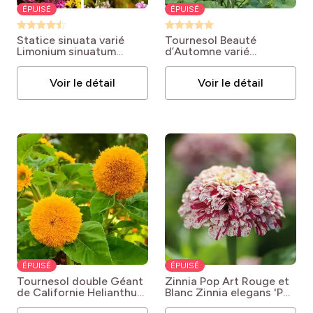
ÉPUISÉ
ÉPUISÉ
Statice sinuata varié
Tournesol Beauté
Limonium sinuatum
d’Automne varié
'Mélange'
Helianthus annuus
'Beauté d'Automne'
Voir le détail
Voir le détail
ÉPUISÉ
ÉPUISÉ
Tournesol double Géant
Zinnia Pop Art Rouge et
de Californie
Helianthus
Blanc
Zinnia elegans 'Pop
annuus 'Géant de
Art Rouge et Blanc'