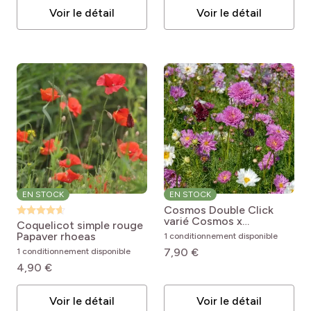
pro
(20)
Couvre-sol et talus
pro
(1)
Rareté
Voir le détail
Voir le détail
pro
(8)
Murs et clôtures
pro
(9)
Se naturalise
pro
(9)
Potager
EN STOCK
EN STOCK
Cosmos Double Click
varié
Cosmos x
Coquelicot simple rouge
bipinnatus Cosmos
Papaver rhoeas
1 conditionnement disponible
Double Click Mixed
7,90 €
1 conditionnement disponible
4,90 €
Voir le détail
Voir le détail