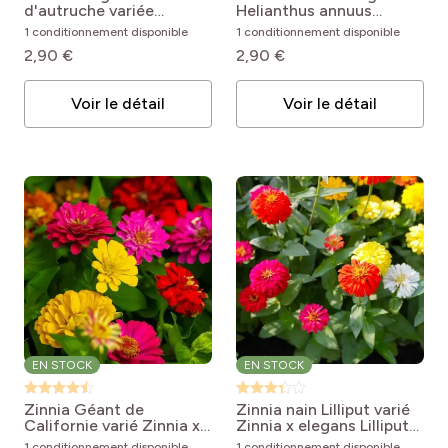
d'autruche variée
Helianthus annuus
Callistephus chinensis
Uniflorus Giganteus
1 conditionnement disponible
1 conditionnement disponible
Plume d'Autruche Mix
2,90 €
2,90 €
Voir le détail
Voir le détail
EN STOCK
EN STOCK
Zinnia Géant de
Zinnia nain Lilliput varié
Californie varié
Zinnia x
Zinnia x elegans Lilliput
elegans Giant of
Mix
1 conditionnement disponible
1 conditionnement disponible