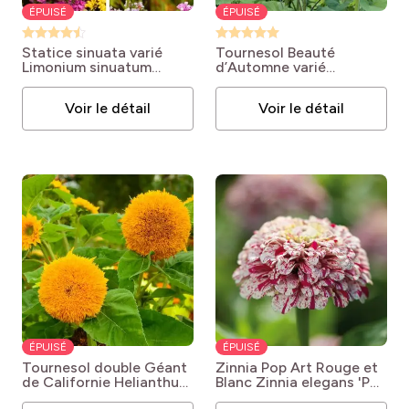
ÉPUISÉ
ÉPUISÉ
Statice sinuata varié
Tournesol Beauté
Limonium sinuatum
d’Automne varié
'Mélange'
Helianthus annuus
'Beauté d'Automne'
Voir le détail
Voir le détail
ÉPUISÉ
ÉPUISÉ
Tournesol double Géant
Zinnia Pop Art Rouge et
de Californie
Helianthus
Blanc
Zinnia elegans 'Pop
annuus 'Géant de
Art Rouge et Blanc'