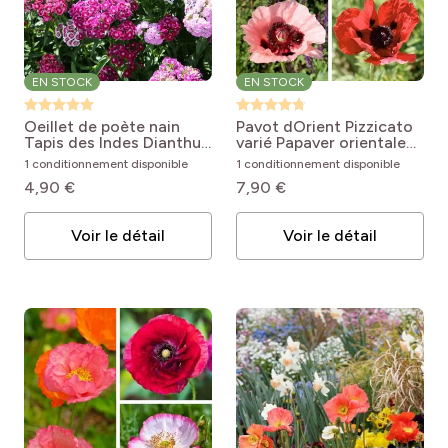
EN STOCK
EN STOCK
Oeillet de poète nain
Pavot dOrient Pizzicato
Tapis des Indes
Dianthus
varié
Papaver orientale
barbatus Indian Carpet
Pizzicato Mix
1 conditionnement disponible
1 conditionnement disponible
Mixed
4,90 €
7,90 €
Voir le détail
Voir le détail