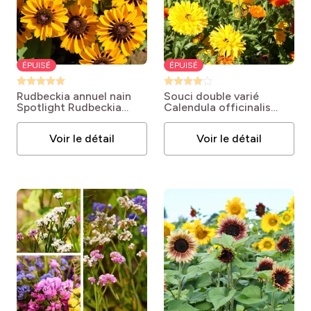
ÉPUISÉ
ÉPUISÉ
Rudbeckia annuel nain
Souci double varié
Spotlight
Rudbeckia
Calendula officinalis
hirta 'Spotlight'
'Double varié'
Voir le détail
Voir le détail