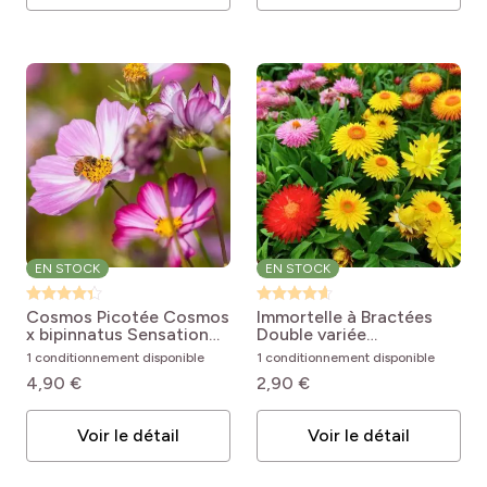
EN STOCK
EN STOCK
Cosmos Picotée
Cosmos
Immortelle à Bractées
x bipinnatus Sensation
Double variée
Picotee
Helichrysum bracteatum
1 conditionnement disponible
1 conditionnement disponible
monstrosum
4,90 €
2,90 €
Voir le détail
Voir le détail