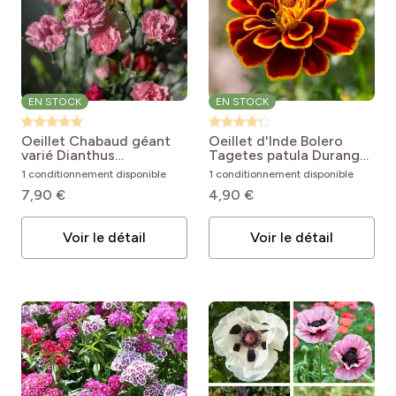
EN STOCK
EN STOCK
Oeillet Chabaud géant
Oeillet d'Inde Bolero
varié
Dianthus
Tagetes patula Durango
caryophyllus Giant
Bolero F1 Hybrid
1 conditionnement disponible
1 conditionnement disponible
Chabaud Mixed
7,90 €
4,90 €
Voir le détail
Voir le détail