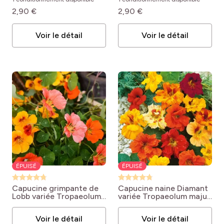
California Mix
2,90 €
2,90 €
Voir le détail
Voir le détail
ÉPUISÉ
ÉPUISÉ
Capucine grimpante de
Capucine naine Diamant
Lobb variée
Tropaeolum
variée
Tropaeolum majus
majus 'Hybride de Lobb'
'Diamant variée'
Voir le détail
Voir le détail