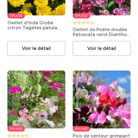
ÉPUISÉ
ÉPUISÉ
Oeillet d'Inde Globe
citron
Tagetes patula
Oeillet de Poète double
'Globe Citron'
Pationata varié
Dianthus
barbatus 'Pationata
varié'
Voir le détail
Voir le détail
ÉPUISÉ
ÉPUISÉ
Pois de senteur grimpant