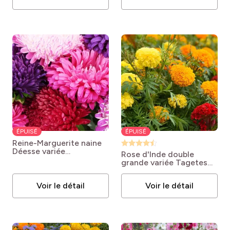
ÉPUISÉ
ÉPUISÉ
Reine-Marguerite naine
Déesse variée
Rose d'Inde double
Callistephus chinensis
grande variée
Tagetes
'Déesse variée'
erecta 'Double Grande
Variée'
Voir le détail
Voir le détail