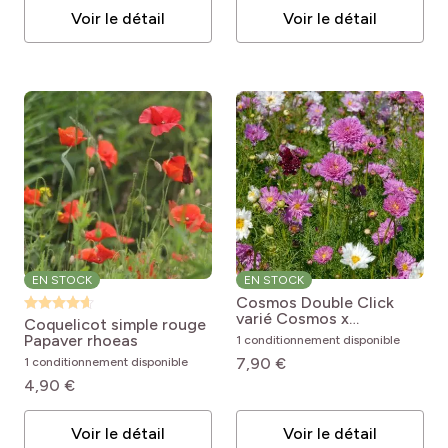
pro
(20)
Couvre-sol et talus
pro
(1)
Rareté
Voir le détail
Voir le détail
pro
(8)
Murs et clôtures
pro
(9)
Se naturalise
pro
(9)
Potager
EN STOCK
EN STOCK
Cosmos Double Click
varié
Cosmos x
Coquelicot simple rouge
bipinnatus Cosmos
Papaver rhoeas
1 conditionnement disponible
Double Click Mixed
7,90 €
1 conditionnement disponible
4,90 €
Voir le détail
Voir le détail