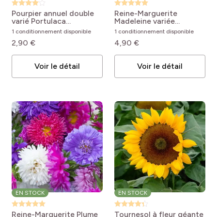
Pourpier annuel double
Reine-Marguerite
varié
Portulaca
Madeleine variée
grandiflora
Callistephus chinensis
1 conditionnement disponible
1 conditionnement disponible
Madeleine single Mix
2,90 €
4,90 €
Voir le détail
Voir le détail
EN STOCK
EN STOCK
Reine-Marguerite Plume
Tournesol à fleur géante