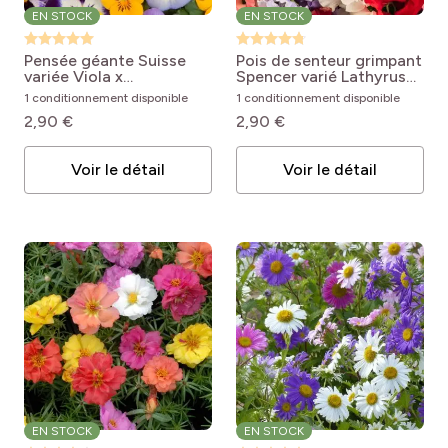
EN STOCK
EN STOCK
Pensée géante Suisse
Pois de senteur grimpant
variée
Viola x
Spencer varié
Lathyrus
wittrockiana Mix
odoratus Spencer mix
1 conditionnement disponible
1 conditionnement disponible
2,90 €
2,90 €
Voir le détail
Voir le détail
EN STOCK
EN STOCK