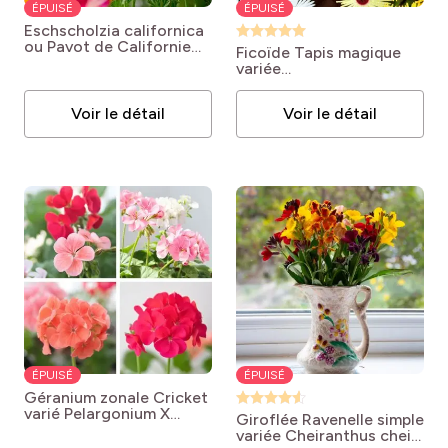
ÉPUISÉ
ÉPUISÉ
Eschscholzia californica
ou Pavot de Californie
Ficoïde Tapis magique
simple varié
Eschscholzia
variée
californica
Mesembryanthemum
criniflorum 'Tapis
Voir le détail
Voir le détail
Magique'
ÉPUISÉ
ÉPUISÉ
Géranium zonale Cricket
varié
Pelargonium X
Giroflée Ravenelle simple
hortorum type Zonale
variée
Cheiranthus cheiri
'Cricket Varié'