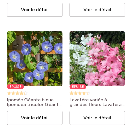
(= Erysimum cheiri)
'Simple variée'
Voir le détail
Voir le détail
ÉPUISÉ
ÉPUISÉ
Ipomée Géante bleue
Lavatère variée à
Ipomoea tricolor Géante
grandes fleurs
Lavatera
bleue
trimestris 'A Grandes
Fleurs variée'
Voir le détail
Voir le détail