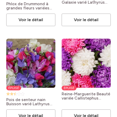
Galaxie varié
Lathyrus
Phlox de Drummond à
odoratus 'Galaxie'
grandes fleurs variées
Phlox drummondii
'Mélange'
Voir le détail
Voir le détail
ÉPUISÉ
ÉPUISÉ
Reine-Marguerite Beauté
variée
Callistephus
Pois de senteur nain
chinensis 'Beauté variée'
Buisson varié
Lathyrus
odoratus 'Buisson Varié'
Voir le détail
Voir le détail